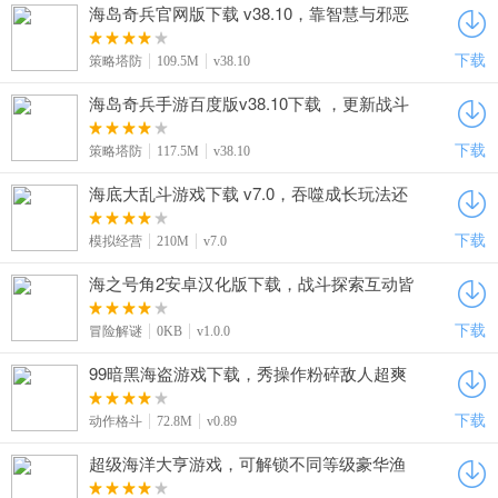
海岛奇兵官网版下载 v38.10，靠智慧与邪恶
敌人战斗，探索热带岛屿秘密
下载
策略塔防
109.5M
v38.10
海岛奇兵手游百度版v38.10下载 ，更新战斗
母舰新赛季，迫击炮手兵种超亮眼
下载
策略塔防
117.5M
v38.10
海底大乱斗游戏下载 v7.0，吞噬成长玩法还
原海洋优胜劣汰生存挑战
下载
模拟经营
210M
v7.0
海之号角2安卓汉化版下载，战斗探索互动皆
上乘，体验超优质
下载
冒险解谜
0KB
v1.0.0
99暗黑海盗游戏下载，秀操作粉碎敌人超爽
快
下载
动作格斗
72.8M
v0.89
超级海洋大亨游戏，可解锁不同等级豪华渔
船，助力海钓