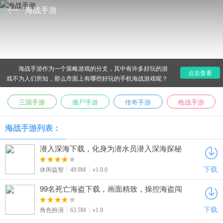
海战手游
海战手游作为一个策略游戏的分支，其中有许多好玩的游
点击查看
戏不为人们所知，那么市面上有哪些好玩的手机海战游戏呢？
爱东东手游为了解决大家的难题，特意带来了现代海战手游，
最好玩的海战手游，二战海战手游，帆船海战手游，第一人称
三国手游
僵尸手游
传奇手游
枪战手游
海战手游，回合制海战手游等等好玩的精品游戏。
海战手游列表：
潜入深海下载，化身为潜水员潜入深海探秘
密，过程需谨慎避危险
下载
休闲益智
49.9M
v1.0.0
99名死亡海盗下载，画面精致，操控海盗闯
关卡成最强海贼王
下载
角色扮演
63.5M
v1.0