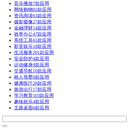
音乐播放
7款应用
网络购物
82款应用
资讯阅读
63款应用
摄影摄像
27款应用
金融理财
14款应用
效率办公
47款应用
系统工具
61款应用
影音娱乐
18款应用
生活服务
201款应用
安全防护
4款应用
运动健身
9款应用
交通导航
10款应用
丽人母婴
0款应用
健康医疗
26款应用
旅游出行
17款应用
学习教育
103款应用
趣味娱乐
4款应用
主题桌面
6款应用