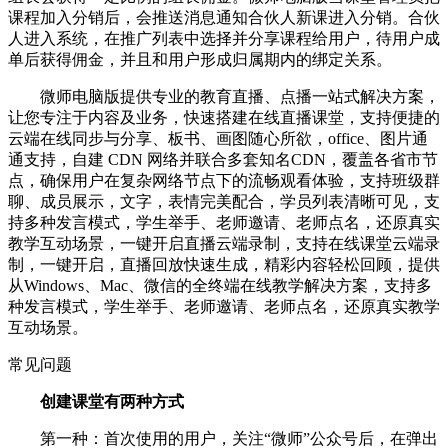
课程加入分销后，会推送消息通知合伙人新课进入分销。合伙
人进入系统，在推广列表中选择并分享课程给用户，待用户成
单后获得佣金，并且和用户形成归属期内的绑定关系。
微师电脑版提供专业的教育直播、点播一站式解决方案，
让您专注于内容及业务，快速搭建在线直播课堂，支持便捷的
云端在线同步与分享、板书、画图随心所欲，office、图片通
通支持，自建 CDN 网络并联合多套知名CDN，覆盖各省市节
点，确保用户在复杂网络节点下的流畅观看体验，支持班级群
聊、成员展示，文字，表情完美配合，学员列表清晰可见，支
持多种发言模式，学生举手、老师邀请、老师点名，还原真实
教学互动场景，一键开启直播云端录制，支持在线课堂云端录
制，一键开启，直播回放快速生成，精彩内容轻松回顾，提供
从Windows、Mac、微信的全终端在线教学解决方案，支持多
种发言模式，学生举手、老师邀请、老师点名，还原真实教学
互动场景。
常见问题
创建课堂有两种方式
第一种：首次使用的用户，关注“微师”公众号后，在弹出