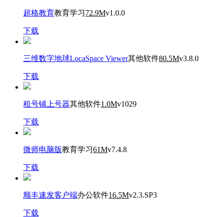
超格教育
教育学习
72.9M
v1.0.0
下载
三维数字地球LocaSpace Viewer
其他软件
80.5M
v3.8.0
下载
租号铺上号器
其他软件
1.0M
v1029
下载
微师电脑版
教育学习
61M
v7.4.8
下载
顺丰速发客户端
办公软件
16.5M
v2.3.SP3
下载