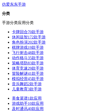
仿爱东东手游
分类
手游分类
应用分类
卡牌回合
70款手游
休闲益智
172款手游
角色扮演
202款手游
棋牌游戏
19款手游
飞行射击
48款手游
动作格斗
35款手游
策略塔防
83款手游
体育竞速
29款手游
冒险解谜
41款手游
模拟经营
45款手游
音乐舞蹈
2款手游
儿童教育
3款手游
美食菜谱
1款应用
游戏助手
10款应用
及时通讯
40款应用