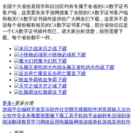
全国个大省份直辖市和自治区均有专属于各省的CA数字证书
客户端，这里爱东东手游网搜集了全部的CA数字证书客户端
和相关CA数字证书插件提供给广大网友们下载，这里并不是
说每个省份都有相关的CA数字证书客户端，部分省份仅仅是
一个CA数字证书插件而已，请大家分析清楚，按照需要下
载。每个省份都不一样。
末日之战
下载
小怪物必须死
下载
魔卡幻想
下载
头脑王者吃鸡大作战
下载
反击死亡覆盖
下载
铁血争霸
下载
天空之城
下载
红颜霸业
下载
更多+
更多分类
游戏平台
编程开发
音乐软件
社交聊天
视频软件
浏览器
输入法
办
公软件
安全杀毒
图形图像
下载工具
手机助手
金融财务
压缩刻录
阅读翻译
教育学习
网络应用
电脑版
网络游戏
单机游戏
其他软件
最新