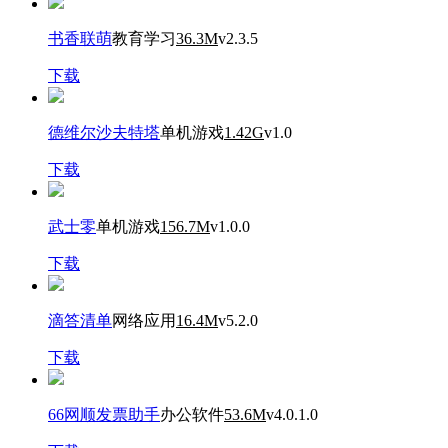
书香联萌
教育学习
36.3M
v2.3.5
下载
德维尔沙夫特塔
单机游戏
1.42G
v1.0
下载
武士零
单机游戏
156.7M
v1.0.0
下载
滴答清单
网络应用
16.4M
v5.2.0
下载
66网顺发票助手
办公软件
53.6M
v4.0.1.0