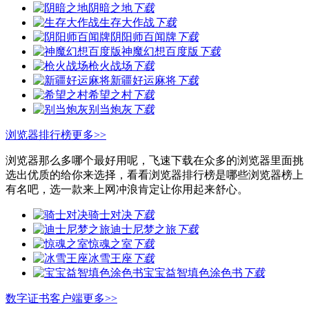
阴暗之地
下载
生存大作战
下载
阴阳师百闻牌
下载
神魔幻想百度版
下载
枪火战场
下载
新疆好运麻将
下载
希望之村
下载
别当炮灰
下载
浏览器排行榜
更多>>
浏览器那么多哪个最好用呢，飞速下载在众多的浏览器里面挑
选出优质的给你来选择，看看浏览器排行榜是哪些浏览器榜上
有名吧，选一款来上网冲浪肯定让你用起来舒心。
骑士对决
下载
迪士尼梦之旅
下载
惊魂之室
下载
冰雪王座
下载
宝宝益智填色涂色书
下载
数字证书客户端
更多>>