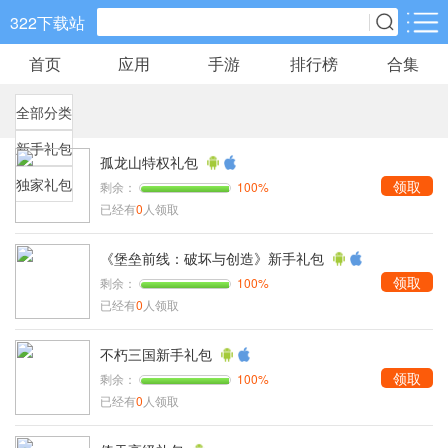
322下载站
首页
应用
手游
排行榜
合集
手游分类
应用分类
全部分类
卡牌回合
休闲益智
角色扮演
新手礼包
648款手游
133款手游
152款手游
孤龙山特权礼包
独家礼包
领取
剩余：
100%
棋牌游戏
飞行射击
动作格斗
已经有
0
人领取
0款手游
38款手游
30款手游
《堡垒前线：破坏与创造》新手礼包
领取
剩余：
100%
策略塔防
体育竞速
冒险解谜
已经有
0
人领取
60款手游
26款手游
26款手游
不朽三国新手礼包
模拟经营
音乐舞蹈
儿童教育
领取
剩余：
100%
30款手游
1款手游
2款手游
已经有
0
人领取