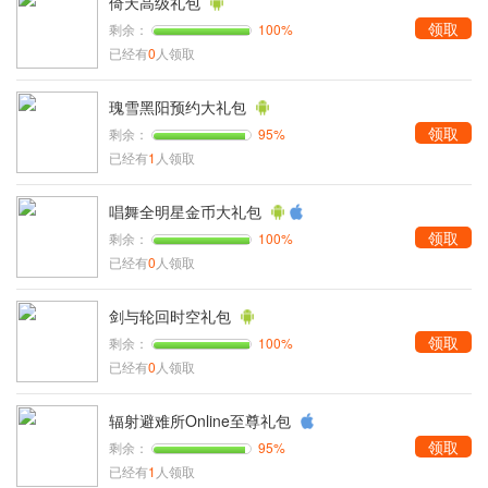
倚天高级礼包
领取
剩余：
100%
已经有
0
人领取
瑰雪黑阳预约大礼包
领取
剩余：
95%
已经有
1
人领取
唱舞全明星金币大礼包
领取
剩余：
100%
已经有
0
人领取
剑与轮回时空礼包
领取
剩余：
100%
已经有
0
人领取
辐射避难所Online至尊礼包
领取
剩余：
95%
已经有
1
人领取