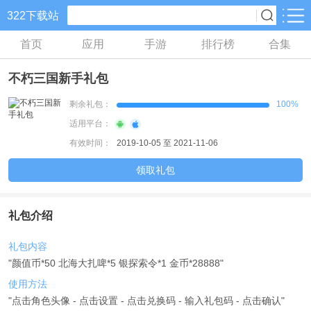
322下载站
首页
应用
手游
排行榜
合集
手游分类
应用分类
不朽三国新手礼包
卡牌回合
休闲益智
角色扮演
648款手游
133款手游
152款手游
剩余礼包：
100%
适用平台：
棋牌游戏
飞行射击
动作格斗
有效时间：
2019-10-05 至 2021-11-06
0款手游
38款手游
30款手游
领取礼包
策略塔防
体育竞速
冒险解谜
60款手游
26款手游
26款手游
礼包介绍
模拟经营
音乐舞蹈
儿童教育
礼包内容
30款手游
1款手游
2款手游
"颜值币*50 北海大扎啤*5 银探索令*1 金币*28888"
使用方法
"点击角色头像 - 点击设置 - 点击兑换码 - 输入礼包码 - 点击确认"