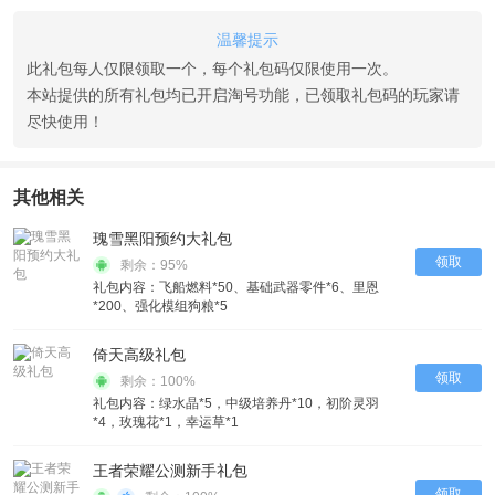
温馨提示
此礼包每人仅限领取一个，每个礼包码仅限使用一次。
本站提供的所有礼包均已开启淘号功能，已领取礼包码的玩家请
尽快使用！
其他相关
瑰雪黑阳预约大礼包
领取
剩余：95%
礼包内容：飞船燃料*50、基础武器零件*6、里恩
*200、强化模组狗粮*5
倚天高级礼包
领取
剩余：100%
礼包内容：绿水晶*5，中级培养丹*10，初阶灵羽
*4，玫瑰花*1，幸运草*1
王者荣耀公测新手礼包
领取