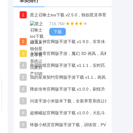
本类排行
1
星之召唤士ios下载 v2.5.0，独创星灵孕育系统让玩家自产SSR
716.7M
/
下载
2
放置女神官网版手游下载 v1.9.0，非常休闲的趣味玩法，能自动完成各种任务
3
永恒徽章官网版手游，魔幻 3D 画风，高精建模画面细腻震撼
4
帝国防线官网版手游下载 v1.1.1，实时匹配真人玩家在线见招拆招超带感
5
我的星座契约官网版手游下载 v1.1，画风不错，小哥哥们颜值在线很吸睛
6
降妖传奇官网版手游下载 v1.0.0，刷怪升级解锁更多玩法，体验丰富战斗打击感
7
问道手游小米版本下载，全新养育系统让你体验为人父母的乐趣
8
超燃崛起官网版手游下载 v1.0.0，大乱斗模式、竞技场排名增添多元乐趣
9
终极小精灵官网版手游下载，训练馆，PVP，副本多元挑战