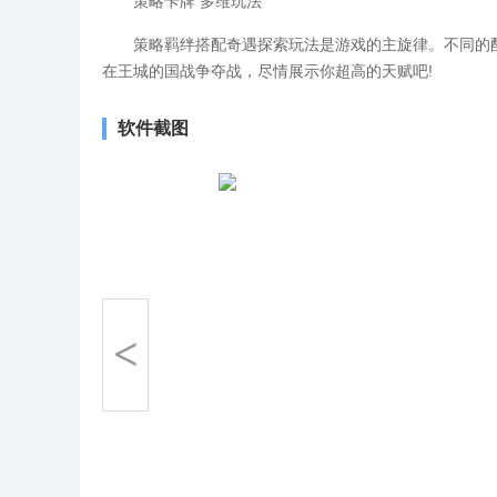
策略卡牌 多维玩法
策略羁绊搭配奇遇探索玩法是游戏的主旋律。不同的配
在王城的国战争夺战，尽情展示你超高的天赋吧!
软件截图
<