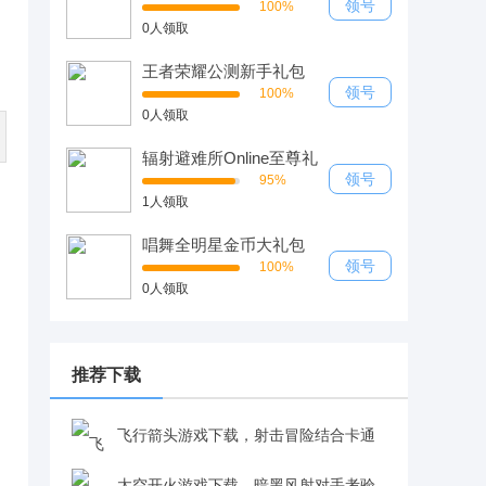
领号
100%
0人领取
王者荣耀公测新手礼包
领号
100%
0人领取
辐射避难所Online至尊礼
包
领号
95%
1人领取
唱舞全明星金币大礼包
领号
100%
0人领取
推荐下载
飞行箭头游戏下载，射击冒险结合卡通
画风体验佳v4.8.5 安卓版
太空开火游戏下载，暗黑风射对手考验