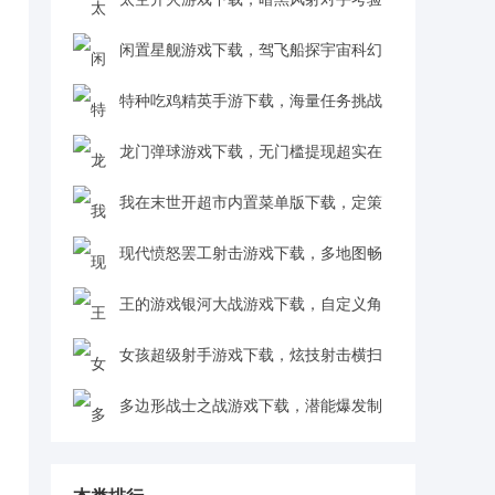
反应超刺激v1.1.2 安卓版
闲置星舰游戏下载，驾飞船探宇宙科幻
感拉满v0.2 安卓版
特种吃鸡精英手游下载，海量任务挑战
冒险超有趣v1.0 安卓版
龙门弹球游戏下载，无门槛提现超实在
v6.0.05 红包版
我在末世开超市内置菜单版下载，定策
略搞贸易成商业领袖v1.2 安卓版
现代愤怒罢工射击游戏下载，多地图畅
吃鸡超带感v1.1 安卓版
王的游戏银河大战游戏下载，自定义角
色战趣十足v3.0.0 中文版
女孩超级射手游戏下载，炫技射击横扫
怪物v1.1.11 安卓版
多边形战士之战游戏下载，潜能爆发制
霸战场v2.0 安卓版