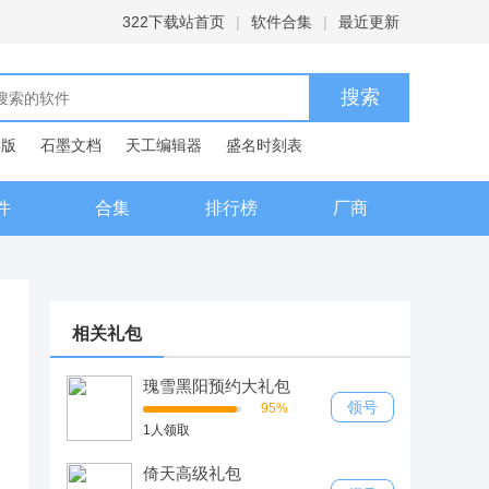
322下载站首页
|
软件合集
|
最近更新
C版
石墨文档
天工编辑器
盛名时刻表
典
件
合集
排行榜
厂商
相关礼包
瑰雪黑阳预约大礼包
领号
95%
1人领取
倚天高级礼包