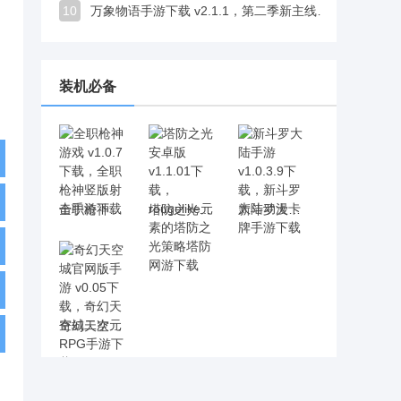
10
万象物语手游下载 v2.1.1，第二季新主线开启探索乐趣十足
装机必备
全职枪神游戏 v1.0.7下载，全职枪神竖版射击手游下载
塔防之光安卓版 v1.1.01下载，rougelike元素的塔防之光策略塔防网游下载
新斗罗大陆手游 v1.0.3.9下载，新斗罗大陆动漫卡牌手游下载
奇幻天空城官网版手游 v0.05下载，奇幻天空城二次元RPG手游下载