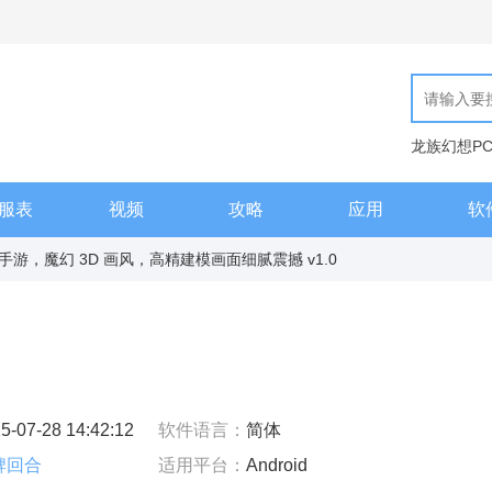
龙族幻想P
现代汉语词
服表
视频
攻略
应用
软
游，魔幻 3D 画风，高精建模画面细腻震撼 v1.0
5-07-28 14:42:12
软件语言：
简体
牌回合
适用平台：
Android