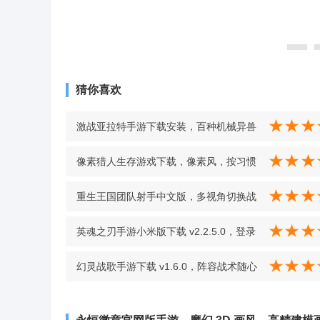
猜你喜欢
激战亚拉特手游下载安装，百种机械异兽
同屏求生，限时挑战刺激感爆棚 v1.15.0
像素猎人生存游戏下载，像素风，按习惯
官方版
选武器上手佳 v1.0 安卓版
重生王国团队射手中文版，多视角切换战
刺激战场，真实射击手感代入感拉满
英魂之刃手游小米版下载 v2.2.5.0，登录
v0.0.1-134 安卓版
即送龙骑士、暗翼骨龙皮肤 v2.2.5.0
幻灵战歌手游下载 v1.6.0，阵容战术随心
调解释放策略卡牌乐趣 v1.6.0