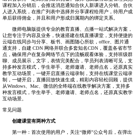
课程加入分销后，会推送消息通知合伙人新课进入分销。合伙
人进入系统，在推广列表中选择并分享课程给用户，待用户成
单后获得佣金，并且和用户形成归属期内的绑定关系。
微师电脑版提供专业的教育直播、点播一站式解决方案，
让您专注于内容及业务，快速搭建在线直播课堂，支持便捷的
云端在线同步与分享、板书、画图随心所欲，office、图片通
通支持，自建 CDN 网络并联合多套知名CDN，覆盖各省市节
点，确保用户在复杂网络节点下的流畅观看体验，支持班级群
聊、成员展示，文字，表情完美配合，学员列表清晰可见，支
持多种发言模式，学生举手、老师邀请、老师点名，还原真实
教学互动场景，一键开启直播云端录制，支持在线课堂云端录
制，一键开启，直播回放快速生成，精彩内容轻松回顾，提供
从Windows、Mac、微信的全终端在线教学解决方案，支持多
种发言模式，学生举手、老师邀请、老师点名，还原真实教学
互动场景。
常见问题
创建课堂有两种方式
第一种：首次使用的用户，关注“微师”公众号后，在弹出