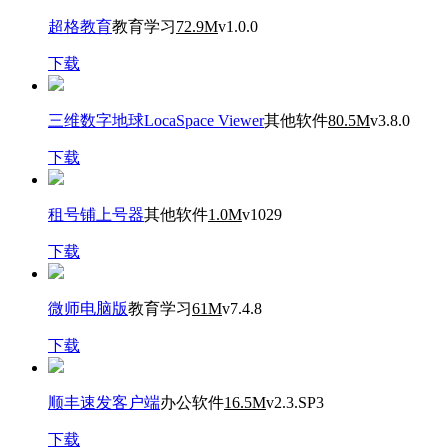
超格教育
教育学习
72.9M
v1.0.0
下载
三维数字地球LocaSpace Viewer
其他软件
80.5M
v3.8.0
下载
租号铺上号器
其他软件
1.0M
v1029
下载
微师电脑版
教育学习
61M
v7.4.8
下载
顺丰速发客户端
办公软件
16.5M
v2.3.SP3
下载