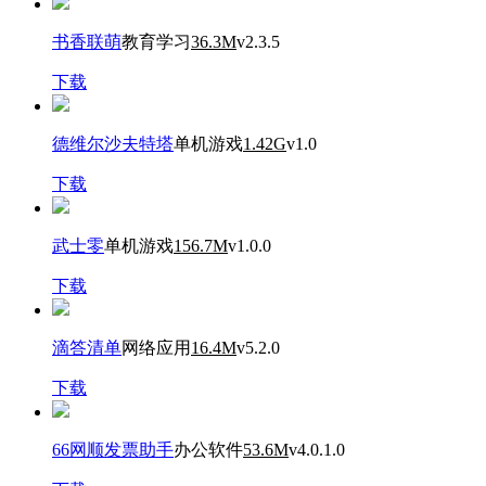
书香联萌
教育学习
36.3M
v2.3.5
下载
德维尔沙夫特塔
单机游戏
1.42G
v1.0
下载
武士零
单机游戏
156.7M
v1.0.0
下载
滴答清单
网络应用
16.4M
v5.2.0
下载
66网顺发票助手
办公软件
53.6M
v4.0.1.0