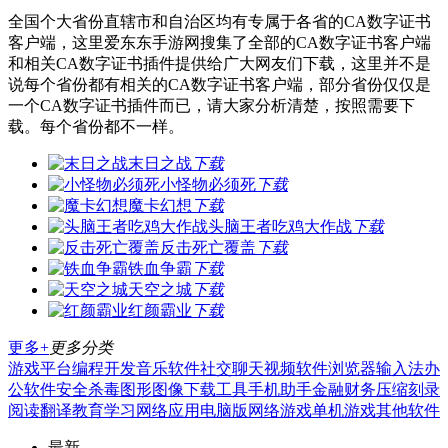
全国个大省份直辖市和自治区均有专属于各省的CA数字证书
客户端，这里爱东东手游网搜集了全部的CA数字证书客户端
和相关CA数字证书插件提供给广大网友们下载，这里并不是
说每个省份都有相关的CA数字证书客户端，部分省份仅仅是
一个CA数字证书插件而已，请大家分析清楚，按照需要下
载。每个省份都不一样。
末日之战
下载
小怪物必须死
下载
魔卡幻想
下载
头脑王者吃鸡大作战
下载
反击死亡覆盖
下载
铁血争霸
下载
天空之城
下载
红颜霸业
下载
更多+
更多分类
游戏平台
编程开发
音乐软件
社交聊天
视频软件
浏览器
输入法
办
公软件
安全杀毒
图形图像
下载工具
手机助手
金融财务
压缩刻录
阅读翻译
教育学习
网络应用
电脑版
网络游戏
单机游戏
其他软件
最新