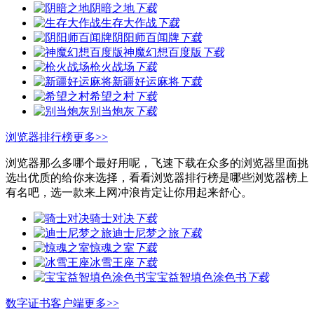
阴暗之地
下载
生存大作战
下载
阴阳师百闻牌
下载
神魔幻想百度版
下载
枪火战场
下载
新疆好运麻将
下载
希望之村
下载
别当炮灰
下载
浏览器排行榜
更多>>
浏览器那么多哪个最好用呢，飞速下载在众多的浏览器里面挑
选出优质的给你来选择，看看浏览器排行榜是哪些浏览器榜上
有名吧，选一款来上网冲浪肯定让你用起来舒心。
骑士对决
下载
迪士尼梦之旅
下载
惊魂之室
下载
冰雪王座
下载
宝宝益智填色涂色书
下载
数字证书客户端
更多>>