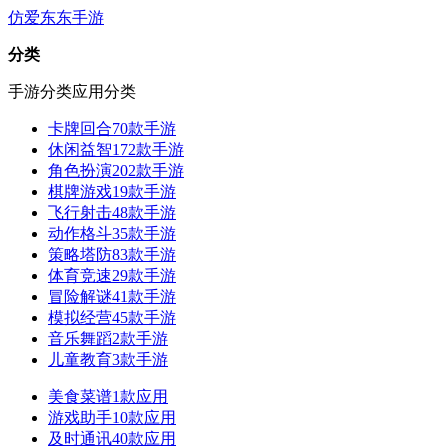
仿爱东东手游
分类
手游分类
应用分类
卡牌回合
70款手游
休闲益智
172款手游
角色扮演
202款手游
棋牌游戏
19款手游
飞行射击
48款手游
动作格斗
35款手游
策略塔防
83款手游
体育竞速
29款手游
冒险解谜
41款手游
模拟经营
45款手游
音乐舞蹈
2款手游
儿童教育
3款手游
美食菜谱
1款应用
游戏助手
10款应用
及时通讯
40款应用