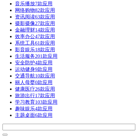
音乐播放
7款应用
网络购物
82款应用
资讯阅读
63款应用
摄影摄像
27款应用
金融理财
14款应用
效率办公
47款应用
系统工具
61款应用
影音娱乐
18款应用
生活服务
201款应用
安全防护
4款应用
运动健身
9款应用
交通导航
10款应用
丽人母婴
0款应用
健康医疗
26款应用
旅游出行
17款应用
学习教育
103款应用
趣味娱乐
4款应用
主题桌面
6款应用