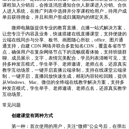
课程加入分销后，会推送消息通知合伙人新课进入分销。合伙
人进入系统，在推广列表中选择并分享课程给用户，待用户成
单后获得佣金，并且和用户形成归属期内的绑定关系。
微师电脑版提供专业的教育直播、点播一站式解决方案，
让您专注于内容及业务，快速搭建在线直播课堂，支持便捷的
云端在线同步与分享、板书、画图随心所欲，office、图片通
通支持，自建 CDN 网络并联合多套知名CDN，覆盖各省市节
点，确保用户在复杂网络节点下的流畅观看体验，支持班级群
聊、成员展示，文字，表情完美配合，学员列表清晰可见，支
持多种发言模式，学生举手、老师邀请、老师点名，还原真实
教学互动场景，一键开启直播云端录制，支持在线课堂云端录
制，一键开启，直播回放快速生成，精彩内容轻松回顾，提供
从Windows、Mac、微信的全终端在线教学解决方案，支持多
种发言模式，学生举手、老师邀请、老师点名，还原真实教学
互动场景。
常见问题
创建课堂有两种方式
第一种：首次使用的用户，关注“微师”公众号后，在弹出