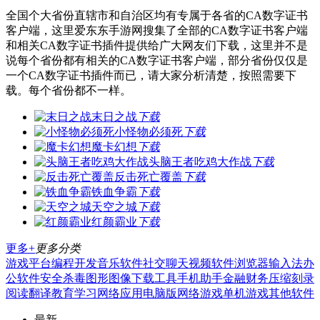
全国个大省份直辖市和自治区均有专属于各省的CA数字证书
客户端，这里爱东东手游网搜集了全部的CA数字证书客户端
和相关CA数字证书插件提供给广大网友们下载，这里并不是
说每个省份都有相关的CA数字证书客户端，部分省份仅仅是
一个CA数字证书插件而已，请大家分析清楚，按照需要下
载。每个省份都不一样。
末日之战
下载
小怪物必须死
下载
魔卡幻想
下载
头脑王者吃鸡大作战
下载
反击死亡覆盖
下载
铁血争霸
下载
天空之城
下载
红颜霸业
下载
更多+
更多分类
游戏平台
编程开发
音乐软件
社交聊天
视频软件
浏览器
输入法
办
公软件
安全杀毒
图形图像
下载工具
手机助手
金融财务
压缩刻录
阅读翻译
教育学习
网络应用
电脑版
网络游戏
单机游戏
其他软件
最新