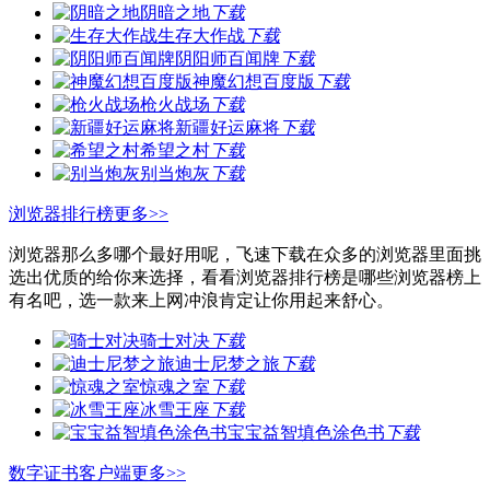
阴暗之地
下载
生存大作战
下载
阴阳师百闻牌
下载
神魔幻想百度版
下载
枪火战场
下载
新疆好运麻将
下载
希望之村
下载
别当炮灰
下载
浏览器排行榜
更多>>
浏览器那么多哪个最好用呢，飞速下载在众多的浏览器里面挑
选出优质的给你来选择，看看浏览器排行榜是哪些浏览器榜上
有名吧，选一款来上网冲浪肯定让你用起来舒心。
骑士对决
下载
迪士尼梦之旅
下载
惊魂之室
下载
冰雪王座
下载
宝宝益智填色涂色书
下载
数字证书客户端
更多>>