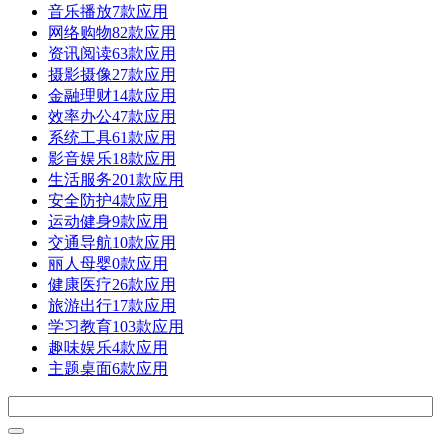
音乐播放
7款应用
网络购物
82款应用
资讯阅读
63款应用
摄影摄像
27款应用
金融理财
14款应用
效率办公
47款应用
系统工具
61款应用
影音娱乐
18款应用
生活服务
201款应用
安全防护
4款应用
运动健身
9款应用
交通导航
10款应用
丽人母婴
0款应用
健康医疗
26款应用
旅游出行
17款应用
学习教育
103款应用
趣味娱乐
4款应用
主题桌面
6款应用