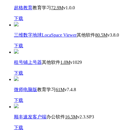
超格教育
教育学习
72.9M
v1.0.0
下载
三维数字地球LocaSpace Viewer
其他软件
80.5M
v3.8.0
下载
租号铺上号器
其他软件
1.0M
v1029
下载
微师电脑版
教育学习
61M
v7.4.8
下载
顺丰速发客户端
办公软件
16.5M
v2.3.SP3
下载