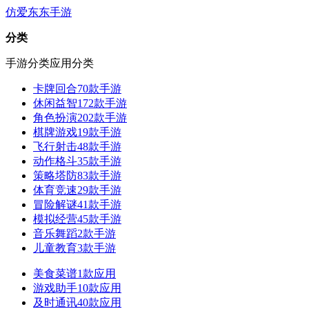
仿爱东东手游
分类
手游分类
应用分类
卡牌回合
70款手游
休闲益智
172款手游
角色扮演
202款手游
棋牌游戏
19款手游
飞行射击
48款手游
动作格斗
35款手游
策略塔防
83款手游
体育竞速
29款手游
冒险解谜
41款手游
模拟经营
45款手游
音乐舞蹈
2款手游
儿童教育
3款手游
美食菜谱
1款应用
游戏助手
10款应用
及时通讯
40款应用