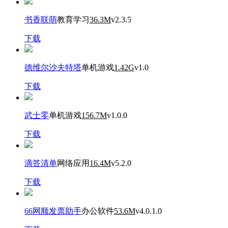
书香联萌
教育学习
36.3M
v2.3.5
下载
德维尔沙夫特塔
单机游戏
1.42G
v1.0
下载
武士零
单机游戏
156.7M
v1.0.0
下载
滴答清单
网络应用
16.4M
v5.2.0
下载
66网顺发票助手
办公软件
53.6M
v4.0.1.0