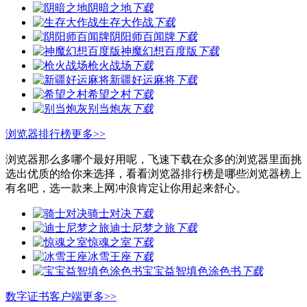
阴暗之地
下载
生存大作战
下载
阴阳师百闻牌
下载
神魔幻想百度版
下载
枪火战场
下载
新疆好运麻将
下载
希望之村
下载
别当炮灰
下载
浏览器排行榜
更多>>
浏览器那么多哪个最好用呢，飞速下载在众多的浏览器里面挑
选出优质的给你来选择，看看浏览器排行榜是哪些浏览器榜上
有名吧，选一款来上网冲浪肯定让你用起来舒心。
骑士对决
下载
迪士尼梦之旅
下载
惊魂之室
下载
冰雪王座
下载
宝宝益智填色涂色书
下载
数字证书客户端
更多>>