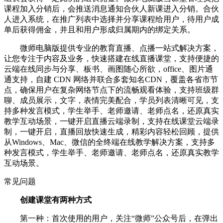
课程加入分销后，会推送消息通知合伙人新课进入分销。合伙
人进入系统，在推广列表中选择并分享课程给用户，待用户成
单后获得佣金，并且和用户形成归属期内的绑定关系。
微师电脑版提供专业的教育直播、点播一站式解决方案，
让您专注于内容及业务，快速搭建在线直播课堂，支持便捷的
云端在线同步与分享、板书、画图随心所欲，office、图片通
通支持，自建 CDN 网络并联合多套知名CDN，覆盖各省市节
点，确保用户在复杂网络节点下的流畅观看体验，支持班级群
聊、成员展示，文字，表情完美配合，学员列表清晰可见，支
持多种发言模式，学生举手、老师邀请、老师点名，还原真实
教学互动场景，一键开启直播云端录制，支持在线课堂云端录
制，一键开启，直播回放快速生成，精彩内容轻松回顾，提供
从Windows、Mac、微信的全终端在线教学解决方案，支持多
种发言模式，学生举手、老师邀请、老师点名，还原真实教学
互动场景。
常见问题
创建课堂有两种方式
第一种：首次使用的用户，关注“微师”公众号后，在弹出