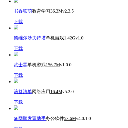
书香联萌
教育学习
36.3M
v2.3.5
下载
德维尔沙夫特塔
单机游戏
1.42G
v1.0
下载
武士零
单机游戏
156.7M
v1.0.0
下载
滴答清单
网络应用
16.4M
v5.2.0
下载
66网顺发票助手
办公软件
53.6M
v4.0.1.0