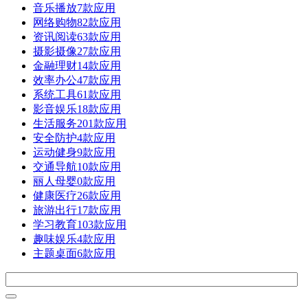
音乐播放
7款应用
网络购物
82款应用
资讯阅读
63款应用
摄影摄像
27款应用
金融理财
14款应用
效率办公
47款应用
系统工具
61款应用
影音娱乐
18款应用
生活服务
201款应用
安全防护
4款应用
运动健身
9款应用
交通导航
10款应用
丽人母婴
0款应用
健康医疗
26款应用
旅游出行
17款应用
学习教育
103款应用
趣味娱乐
4款应用
主题桌面
6款应用