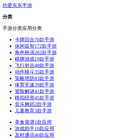
仿爱东东手游
分类
手游分类
应用分类
卡牌回合
70款手游
休闲益智
172款手游
角色扮演
202款手游
棋牌游戏
19款手游
飞行射击
48款手游
动作格斗
35款手游
策略塔防
83款手游
体育竞速
29款手游
冒险解谜
41款手游
模拟经营
45款手游
音乐舞蹈
2款手游
儿童教育
3款手游
美食菜谱
1款应用
游戏助手
10款应用
及时通讯
40款应用