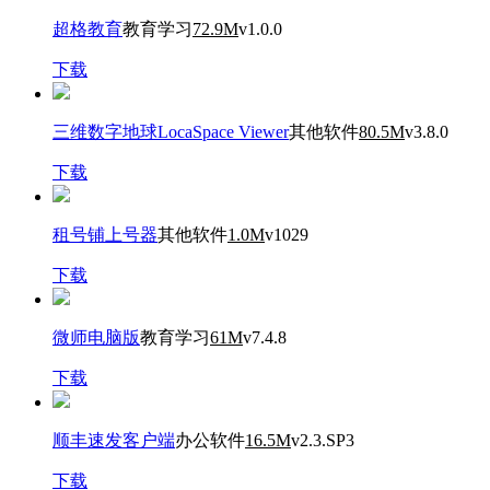
超格教育
教育学习
72.9M
v1.0.0
下载
三维数字地球LocaSpace Viewer
其他软件
80.5M
v3.8.0
下载
租号铺上号器
其他软件
1.0M
v1029
下载
微师电脑版
教育学习
61M
v7.4.8
下载
顺丰速发客户端
办公软件
16.5M
v2.3.SP3
下载