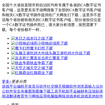
全国个大省份直辖市和自治区均有专属于各省的CA数字证书
客户端，这里爱东东手游网搜集了全部的CA数字证书客户端
和相关CA数字证书插件提供给广大网友们下载，这里并不是
说每个省份都有相关的CA数字证书客户端，部分省份仅仅是
一个CA数字证书插件而已，请大家分析清楚，按照需要下
载。每个省份都不一样。
末日之战
下载
小怪物必须死
下载
魔卡幻想
下载
头脑王者吃鸡大作战
下载
反击死亡覆盖
下载
铁血争霸
下载
天空之城
下载
红颜霸业
下载
更多+
更多分类
游戏平台
编程开发
音乐软件
社交聊天
视频软件
浏览器
输入法
办
公软件
安全杀毒
图形图像
下载工具
手机助手
金融财务
压缩刻录
阅读翻译
教育学习
网络应用
电脑版
网络游戏
单机游戏
其他软件
最新