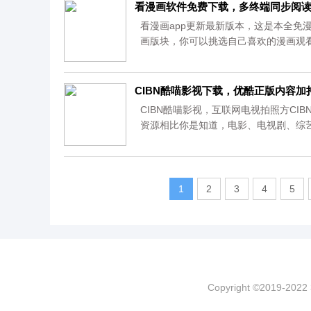
机输入法基于用户需求：轻便、准确、安全
看漫画软件免费下载，多终端同步阅
看漫画app更新最新版本，这是本全免
画版块，你可以挑选自己喜欢的漫画观看
CIBN酷喵影视下载，优酷正版内容
CIBN酷喵影视，互联网电视拍照方CI
资源相比你是知道，电影、电视剧、综艺
1
2
3
4
5
Copyright ©2019-202