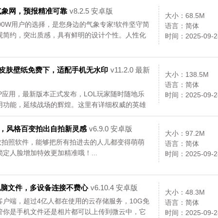
气象网，预报精准可靠
v8.2.5 安卓版
大小：68.5M
00W用户的选择，是您身边的气象专家!软件坚守简
语言：简体
观简约，突出质感，具有鲜明的设计个性。人性化
时间：2025-09-2
眼前一亮，赢得赞美！...
雄皮肤壁纸免费下，适配手机无水印
v11.2.0 最新
大小：138.5M
语言：简体
P应用，最新版本正式发布，LOL玩家随时随地乐
时间：2025-09-2
用功能，延续战场的辉煌。这里有详细权威的英雄
文章，让你随时随地方便浏览；官方论坛掌上阅
官方团队、RIOT团队直接交流。...
更，风格百变拍出自拍新灵感
v6.9.0 安卓版
大小：97.2M
特效拍照软件，能够把所有拍进去的人儿都变得萌萌
语言：简体
定人脸增加特效更加精准哦！...
时间：2025-09-2
电脑文件，多设备连接不费心
v6.10.4 安卓版
大小：48.3M
户端，超过4亿人都在使用的云存储服务，10G免
语言：简体
管你是手机文件还是相片都可以上传到微云中，它
时间：2025-09-2