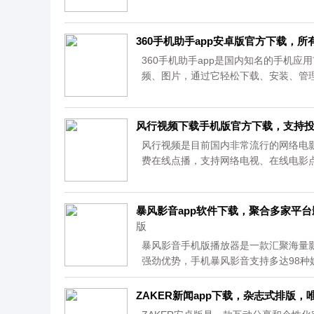
还可以将不同的设备文件同步到了一起
QQ转存文件的能力，有需要的朋友欢迎下
360手机助手app安卓版官方下载，
360手机助手app是国内知名的手机
频、图片，通过它轻松下载、安装、管
的7层防护体系，确保所有软件、游戏的
中心的审核认证，绿色无毒，安全无忧。
便、最安全的方式获取网络资源，为您的an
风行视频下载手机版官方下载，支持
风行视频是目前国内非常流行的网络电
费在线点播，支持网络电视、在线电影
在此提供其安卓版客户端以供下载。...
暴风影音app软件下载，聚合多家平
版
暴风影音手机版播放器是一款汇聚海量
强劲优势，手机暴风影音支持多达98
的视频资源。...
ZAKER新闻app下载，杂志式排版