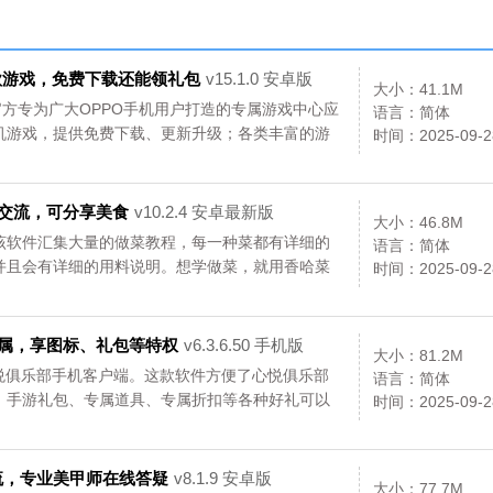
v1.0.1，提供
下载，背景音
精品教学视频
载,一键生成专
针对性方案，
乐搭配让语音
和专业教学服
业票据，财务
因材施教效果
更具特色
务
办公效率翻倍
万款游戏，免费下载还能领礼包
v15.1.0 安卓版
大小：41.1M
好
官方专为广大OPPO手机用户打造的专属游戏中心应
语言：简体
机游戏，提供免费下载、更新升级；各类丰富的游
时间：2025-09-2
！...
圈交流，可分享美食
v10.2.4 安卓最新版
大小：46.8M
该软件汇集大量的做菜教程，每一种菜都有详细的
语言：简体
并且会有详细的用料说明。想学做菜，就用香哈菜
时间：2025-09-2
专属，享图标、礼包等特权
v6.3.6.50 手机版
大小：81.2M
悦俱乐部手机客户端。这款软件方便了心悦俱乐部
语言：简体
、手游礼包、专属道具、专属折扣等各种好礼可以
时间：2025-09-2
P！...
流，专业美甲师在线答疑
v8.1.9 安卓版
大小：77.7M