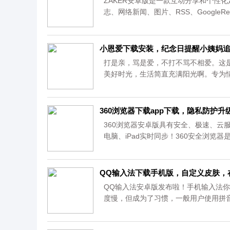
ZAKER安卓版是一款互动分享和个性
志、网络新闻、图片、RSS、Google
户可根据个人意愿个性化定制阅读。...
小恩爱下载安装，纪念日提醒小姨妈
打是亲，骂是爱，不打不骂不相爱。这是
美好时光，生活简直充满阳光啊。专为情
360浏览器下载app下载，隐私防护
360浏览器安卓版具有安全、极速、云
电脑、iPad实时同步！360安全浏览器
全浏览器手机版功能和电脑版基本上一致的
QQ输入法下载手机版，自定义皮肤，
QQ输入法安卓版发布啦！手机输入法
度慢，但成为了习惯，一般用户使用拼
云输入功能、插入联系人信息、候选字
联系人词库；修复了英文全键盘下中英