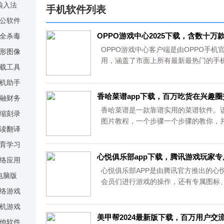
量国标件与配
v6.18,经营数
v1.3.8，是腾
输入法
手机软件列表
件模型，机械
据随时掌握，
讯云文档平台
公软件
设计超便捷
效率提升看得
推出的，支持
OPPO游戏中心2025下载，含数十
全杀毒
见
批量上传下载
OPPO游戏中心客户端是由OPPO手机
形图像
用，涵盖了市面上所有最新最热门的手
载工具
戏活动、礼包等你来领取，让快乐与你同行
机助手
香哈菜谱app下载，百万吃货在兴趣
融财务
香哈菜谱是一款靠谱实用的菜谱软件。
缩刻录
图片教程，一个步骤一个步骤的教你，
读翻译
谱！...
育学习
心悦俱乐部app下载，腾讯游戏玩家
络应用
心悦俱乐部APP是由腾讯官方推出的心
电脑版
会员们进行游戏的操作，还有专属图标
络游戏
体验！玩腾讯游戏，就用腾讯心悦俱乐部AP
机游戏
美甲帮2024最新版下载，百万用户交
他软件