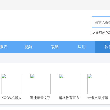
龙族幻想P
现代汉语词
服表
视频
攻略
应用
软
KOOV机器人
迅捷录音文字
超格教育官方
金卡支票打印
电脑版下载
转换器电脑版
版下载，提供
软件电脑版下