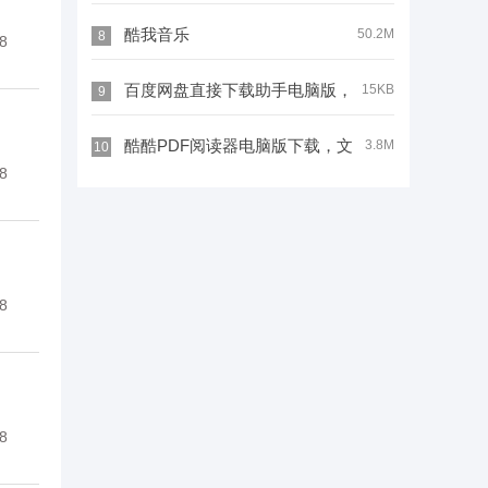
一键生成专业票据，财务办公效率翻
酷我音乐
50.2M
8
8
倍
百度网盘直接下载助手电脑版，
15KB
9
支持IDM、迅雷多线程下载
酷酷PDF阅读器电脑版下载，文
3.8M
10
8
件共享流程简单，校园资源互通高效
无阻
8
8