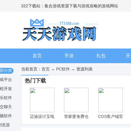
322下载站：集合游戏资源下载与游戏攻略的游戏网站
首页
手游
礼包
开
当前首页：
首页
→
PC软件
→ 资源列表
部分类
戏平台
热门下载
程开发
乐软件
交聊天
频软件
迈迪设计宝电
管家婆免费仓
COS客户端官
脑版，集成海
库管理软件
方版下载
浏览器