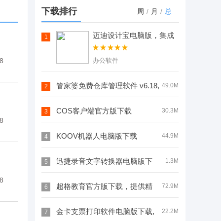
版，支持
载，文件共享
下载排行
周
/
月
/
总
IDM、迅雷多
流程简单，校
线程下载
园资源互通高
迈迪设计宝电脑版，集成
1
海量国标件与配件模型，
效无阻
机械设计超便捷
8
办公软件
管家婆免费仓库管理软件 v6.18,
49.0M
2
经营数据随时掌握，效率提升看得见
COS客户端官方版下载
30.3M
3
8
v1.3.8，是腾讯云文档平台推出的，
KOOV机器人电脑版下载
44.9M
4
支持批量上传下载
v1.0.1，提供针对性方案，因材施教
迅捷录音文字转换器电脑版下
1.3M
5
8
效果好
载，背景音乐搭配让语音更具特色
超格教育官方版下载，提供精
72.9M
6
品教学视频和专业教学服务
金卡支票打印软件电脑版下载,
22.2M
7