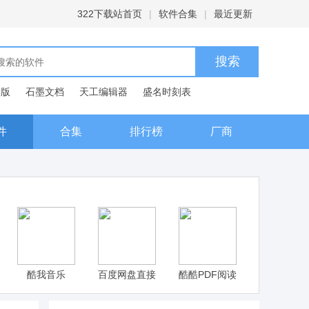
322下载站首页
|
软件合集
|
最近更新
C版
石墨文档
天工编辑器
盛名时刻表
典
件
合集
排行榜
厂商
酷我音乐
百度网盘直接
酷酷PDF阅读
下载助手电脑
器电脑版下