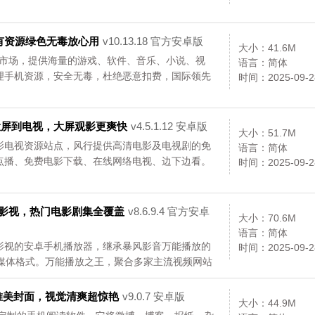
，同时还提供保存各类文件、笔记、网页、甚至是
载使用。...
所有资源绿色无毒放心用
v10.13.18 官方安卓版
大小：41.6M
应用市场，提供海量的游戏、软件、音乐、小说、视
语言：简体
理手机资源，安全无毒，杜绝恶意扣费，国际领先
时间：2025-09-2
安全。所有提供信息资源，全部经过360安全检测
360手机助手帮助你用最省流量、最快捷、最方
droid手机注入鲜活色彩！...
投屏到电视，大屏观影更爽快
v4.5.1.12 安卓版
大小：51.7M
影电视资源站点，风行提供高清电影及电视剧的免
语言：简体
点播、免费电影下载、在线网络电视、边下边看。
时间：2025-09-2
台影视，热门电影剧集全覆盖
v8.6.9.4 官方安卓
大小：70.6M
语言：简体
影视的安卓手机播放器，继承暴风影音万能播放的
时间：2025-09-2
种媒体格式。万能播放之王，聚合多家主流视频网站
，唯美封面，视觉清爽超惊艳
v9.0.7 安卓版
大小：44.9M