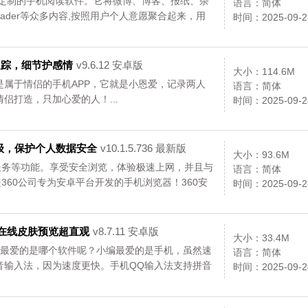
化定制的手机阅读软件。它将微博、博客、报纸、杂
语言：简体
Reader等众多内容,按照用户个人意愿聚合起来，用
时间：2025-09-2
追踪，细节护感情
v9.6.12 安卓版
大小：114.6M
属于情侣的手机APP，它就是小恩爱，记录两人
语言：简体
侣打造，只加心爱的人！...
时间：2025-09-2
升级，保护个人数据安全
v10.1.5.736 最新版
大小：93.6M
服务等功能。享受安全浏览，体验极速上网，并且与
语言：简体
是360公司专为安卓平台开发的手机浏览器！360安
时间：2025-09-2
，速度快。...
在线皮肤预览超直观
v8.7.11 安卓版
大小：33.4M
你最爱的是哪个软件呢？小编最爱的是手机，虽然速
语言：简体
音输入法，因为速度更快。手机QQ输入法支持拼音
时间：2025-09-2
大小调节等功能，同时新增五笔专用词库、及五笔
切换的问题；还有诸多细节的优化改进，保证QQ手