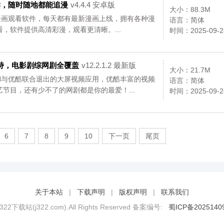
！...
读，随时随地都能追漫
v4.4.4 安卓版
大小：88.3M
漫画观看软件，每天都有最新漫画上线，拥有各种漫
语言：简体
，软件提供高清彩漫，观看更清晰。...
时间：2025-09-2
加持，电影剧综网剧全覆盖
v12.2.1.2 最新版
大小：21.7M
BN与优酷联合退出的大屏视频应用，优酷丰富的视频
语言：简体
节目，还有少不了的网剧都是你的最爱！...
时间：2025-09-2
6
7
8
9
10
下一页
尾页
关于本站
|
下载声明
|
版权声明
|
联系我们
2 322下载站(j322.com).All Rights Reserved 备案编号:
蜀ICP备2025140