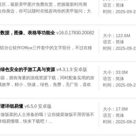
社区，最新美甲图片免费欣赏，把握最新时尚潮
语言：简体
在你身边，你可以随时在线咨询你的美甲疑问；大
时间：2025-09-2
...
丢数据，图像、表格等功能全
v16.0.17830.20082
大小：122.6M
语言：简体
名的微软办公软件Office三件套中的文字部分，不过在移
时间：2025-09-2
供绿色安全的手游工具与资源
v4.3.1.9 安卓版
大小：33.0M
神器，拥有海量的游戏资源下载，同时配备实用的游
语言：简体
戏效率，精小，快速，绿色，免费，无广告，喜欢
时间：2025-09-2
帮玩家减少游戏垃圾时间，获取更多的游戏乐
菜谱详细易懂
v6.5.0 安卓版
大小：17.0M
欢做饭菜的人士准备的哦！让你烧菜做饭不用苦恼不
语言：简体
细易懂哦，快来下载吧！...
时间：2025-09-2