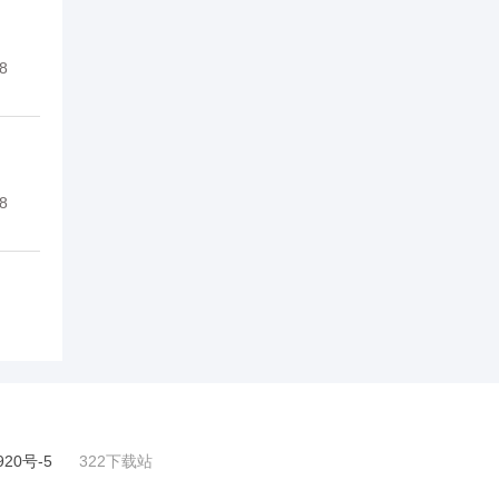
8
8
920号-5
322下载站