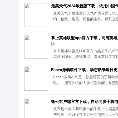
最美天气2024年新版下载，依托中国
最美天气下载最美的天气作为界面，90
约、精致、唯美、优雅的准则。做到直
的交互体验和情感化的设计功能，让用户
掌上英雄联盟app官方下载，高清英
版
掌上英雄联盟是LOL官方出品的手机AP
享好友聊天、战绩查询、资讯获取等实
与道具介绍、数据；对应到英雄的攻略
读、发帖回帖。任何时候你都可以在这里和
Faceu激萌软件下载，动态贴纸每日
Faceu激萌APP是一款超可爱的手机
哒，并拥有独特的人脸识别功能，拍照锁
微云客户端官方下载，自动同步手机
微云是一款由腾讯推出的手机上的网盘客
费容量，可以保存上万张高清照片，不