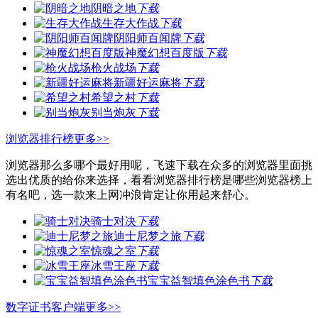
阴暗之地
下载
生存大作战
下载
阴阳师百闻牌
下载
神魔幻想百度版
下载
枪火战场
下载
新疆好运麻将
下载
希望之村
下载
别当炮灰
下载
浏览器排行榜
更多>>
浏览器那么多哪个最好用呢，飞速下载在众多的浏览器里面挑
选出优质的给你来选择，看看浏览器排行榜是哪些浏览器榜上
有名吧，选一款来上网冲浪肯定让你用起来舒心。
骑士对决
下载
迪士尼梦之旅
下载
惊魂之室
下载
冰雪王座
下载
宝宝益智填色涂色书
下载
数字证书客户端
更多>>