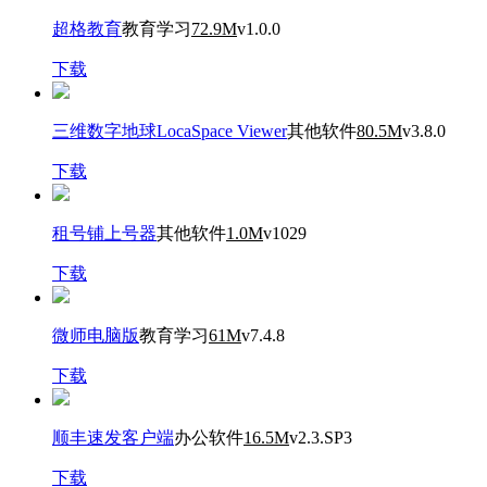
超格教育
教育学习
72.9M
v1.0.0
下载
三维数字地球LocaSpace Viewer
其他软件
80.5M
v3.8.0
下载
租号铺上号器
其他软件
1.0M
v1029
下载
微师电脑版
教育学习
61M
v7.4.8
下载
顺丰速发客户端
办公软件
16.5M
v2.3.SP3
下载