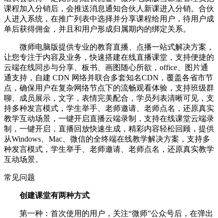
课程加入分销后，会推送消息通知合伙人新课进入分销。合伙
人进入系统，在推广列表中选择并分享课程给用户，待用户成
单后获得佣金，并且和用户形成归属期内的绑定关系。
微师电脑版提供专业的教育直播、点播一站式解决方案，
让您专注于内容及业务，快速搭建在线直播课堂，支持便捷的
云端在线同步与分享、板书、画图随心所欲，office、图片通
通支持，自建 CDN 网络并联合多套知名CDN，覆盖各省市节
点，确保用户在复杂网络节点下的流畅观看体验，支持班级群
聊、成员展示，文字，表情完美配合，学员列表清晰可见，支
持多种发言模式，学生举手、老师邀请、老师点名，还原真实
教学互动场景，一键开启直播云端录制，支持在线课堂云端录
制，一键开启，直播回放快速生成，精彩内容轻松回顾，提供
从Windows、Mac、微信的全终端在线教学解决方案，支持多
种发言模式，学生举手、老师邀请、老师点名，还原真实教学
互动场景。
常见问题
创建课堂有两种方式
第一种：首次使用的用户，关注“微师”公众号后，在弹出