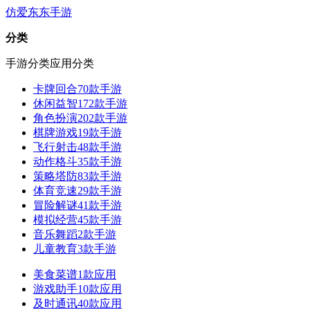
仿爱东东手游
分类
手游分类
应用分类
卡牌回合
70款手游
休闲益智
172款手游
角色扮演
202款手游
棋牌游戏
19款手游
飞行射击
48款手游
动作格斗
35款手游
策略塔防
83款手游
体育竞速
29款手游
冒险解谜
41款手游
模拟经营
45款手游
音乐舞蹈
2款手游
儿童教育
3款手游
美食菜谱
1款应用
游戏助手
10款应用
及时通讯
40款应用