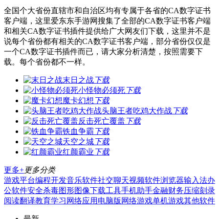
全国个大省份直辖市和自治区均有专属于各省的CA数字证书
客户端，这里爱东东手游网搜集了全部的CA数字证书客户端
和相关CA数字证书插件提供给广大网友们下载，这里并不是
说每个省份都有相关的CA数字证书客户端，部分省份仅仅是
一个CA数字证书插件而已，请大家分析清楚，按照需要下
载。每个省份都不一样。
末日之战
下载
小怪物必须死
下载
魔卡幻想
下载
头脑王者吃鸡大作战
下载
反击死亡覆盖
下载
铁血争霸
下载
天空之城
下载
红颜霸业
下载
更多+
更多分类
游戏平台
编程开发
音乐软件
社交聊天
视频软件
浏览器
输入法
办
公软件
安全杀毒
图形图像
下载工具
手机助手
金融财务
压缩刻录
阅读翻译
教育学习
网络应用
电脑版
网络游戏
单机游戏
其他软件
最新