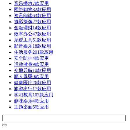
音乐播放
7款应用
网络购物
82款应用
资讯阅读
63款应用
摄影摄像
27款应用
金融理财
14款应用
效率办公
47款应用
系统工具
61款应用
影音娱乐
18款应用
生活服务
201款应用
安全防护
4款应用
运动健身
9款应用
交通导航
10款应用
丽人母婴
0款应用
健康医疗
26款应用
旅游出行
17款应用
学习教育
103款应用
趣味娱乐
4款应用
主题桌面
6款应用