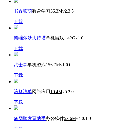
书香联萌
教育学习
36.3M
v2.3.5
下载
德维尔沙夫特塔
单机游戏
1.42G
v1.0
下载
武士零
单机游戏
156.7M
v1.0.0
下载
滴答清单
网络应用
16.4M
v5.2.0
下载
66网顺发票助手
办公软件
53.6M
v4.0.1.0