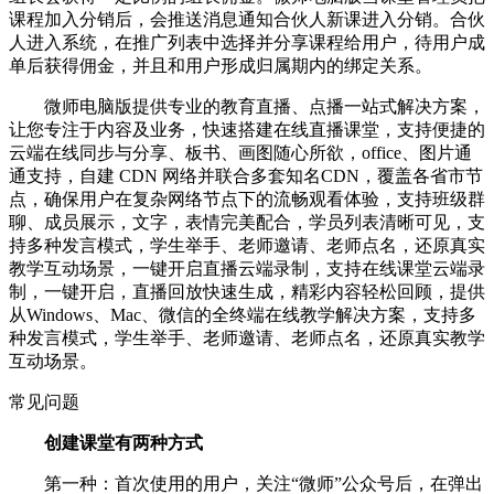
课程加入分销后，会推送消息通知合伙人新课进入分销。合伙
人进入系统，在推广列表中选择并分享课程给用户，待用户成
单后获得佣金，并且和用户形成归属期内的绑定关系。
微师电脑版提供专业的教育直播、点播一站式解决方案，
让您专注于内容及业务，快速搭建在线直播课堂，支持便捷的
云端在线同步与分享、板书、画图随心所欲，office、图片通
通支持，自建 CDN 网络并联合多套知名CDN，覆盖各省市节
点，确保用户在复杂网络节点下的流畅观看体验，支持班级群
聊、成员展示，文字，表情完美配合，学员列表清晰可见，支
持多种发言模式，学生举手、老师邀请、老师点名，还原真实
教学互动场景，一键开启直播云端录制，支持在线课堂云端录
制，一键开启，直播回放快速生成，精彩内容轻松回顾，提供
从Windows、Mac、微信的全终端在线教学解决方案，支持多
种发言模式，学生举手、老师邀请、老师点名，还原真实教学
互动场景。
常见问题
创建课堂有两种方式
第一种：首次使用的用户，关注“微师”公众号后，在弹出