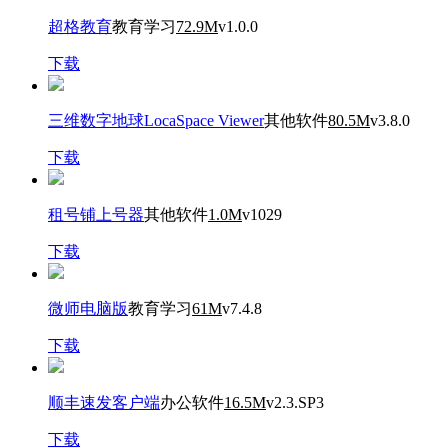
超格教育
教育学习
72.9M
v1.0.0
下载
三维数字地球LocaSpace Viewer
其他软件
80.5M
v3.8.0
下载
租号铺上号器
其他软件
1.0M
v1029
下载
微师电脑版
教育学习
61M
v7.4.8
下载
顺丰速发客户端
办公软件
16.5M
v2.3.SP3
下载