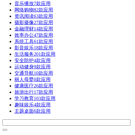
音乐播放
7款应用
网络购物
82款应用
资讯阅读
63款应用
摄影摄像
27款应用
金融理财
14款应用
效率办公
47款应用
系统工具
61款应用
影音娱乐
18款应用
生活服务
201款应用
安全防护
4款应用
运动健身
9款应用
交通导航
10款应用
丽人母婴
0款应用
健康医疗
26款应用
旅游出行
17款应用
学习教育
103款应用
趣味娱乐
4款应用
主题桌面
6款应用