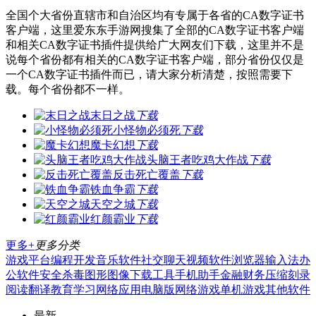
全国个大省份直辖市和自治区均有专属于各省的CA数字证书
客户端，这里爱东东手游网搜集了全部的CA数字证书客户端
和相关CA数字证书插件提供给广大网友们下载，这里并不是
说每个省份都有相关的CA数字证书客户端，部分省份仅仅是
一个CA数字证书插件而已，请大家分析清楚，按照需要下
载。每个省份都不一样。
末日之战
下载
小怪物必须死
下载
魔卡幻想
下载
头脑王者吃鸡大作战
下载
反击死亡覆盖
下载
铁血争霸
下载
天空之城
下载
红颜霸业
下载
更多+
更多分类
游戏平台
编程开发
音乐软件
社交聊天
视频软件
浏览器
输入法
办
公软件
安全杀毒
图形图像
下载工具
手机助手
金融财务
压缩刻录
阅读翻译
教育学习
网络应用
电脑版
网络游戏
单机游戏
其他软件
最新