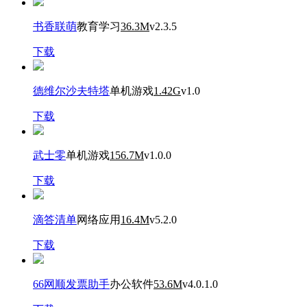
书香联萌
教育学习
36.3M
v2.3.5
下载
德维尔沙夫特塔
单机游戏
1.42G
v1.0
下载
武士零
单机游戏
156.7M
v1.0.0
下载
滴答清单
网络应用
16.4M
v5.2.0
下载
66网顺发票助手
办公软件
53.6M
v4.0.1.0