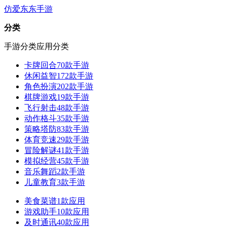
仿爱东东手游
分类
手游分类
应用分类
卡牌回合
70款手游
休闲益智
172款手游
角色扮演
202款手游
棋牌游戏
19款手游
飞行射击
48款手游
动作格斗
35款手游
策略塔防
83款手游
体育竞速
29款手游
冒险解谜
41款手游
模拟经营
45款手游
音乐舞蹈
2款手游
儿童教育
3款手游
美食菜谱
1款应用
游戏助手
10款应用
及时通讯
40款应用