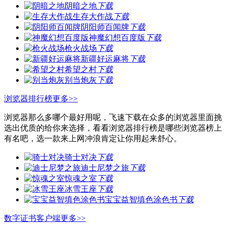
阴暗之地
下载
生存大作战
下载
阴阳师百闻牌
下载
神魔幻想百度版
下载
枪火战场
下载
新疆好运麻将
下载
希望之村
下载
别当炮灰
下载
浏览器排行榜
更多>>
浏览器那么多哪个最好用呢，飞速下载在众多的浏览器里面挑
选出优质的给你来选择，看看浏览器排行榜是哪些浏览器榜上
有名吧，选一款来上网冲浪肯定让你用起来舒心。
骑士对决
下载
迪士尼梦之旅
下载
惊魂之室
下载
冰雪王座
下载
宝宝益智填色涂色书
下载
数字证书客户端
更多>>