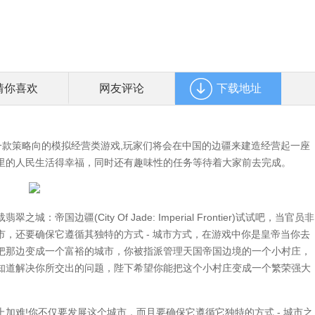
猜你喜欢
网友评论
下载地址
rontier）是一款策略向的模拟经营类游戏,玩家们将会在中国的边疆来建造经营起一座
里的人民生活得幸福，同时还有趣味性的任务等待着大家前去完成。
疆(City Of Jade: Imperial Frontier)试试吧，当官员非
，还要确保它遵循其独特的方式 - 城市方式，在游戏中你是皇帝当你去
把那边变成一个富裕的城市，你被指派管理天国帝国边境的一个小村庄，
知道解决你所交出的问题，陛下希望你能把这个小村庄变成一个繁荣强大
难!你不仅要发展这个城市，而且要确保它遵循它独特的方式 - 城市之