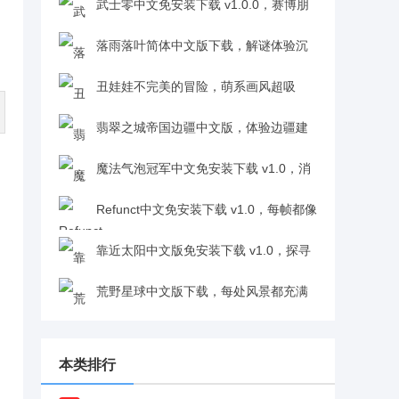
线合作的策略塔防冒险v1.0
武士零中文免安装下载 v1.0.0，赛博朋
克风像素动作冒险佳作v1.0.0
落雨落叶简体中文版下载，解谜体验沉
浸感十足v1.0.1
丑娃娃不完美的冒险，萌系画风超吸
睛，丑小镇探索乐趣多v1.0
翡翠之城帝国边疆中文版，体验边疆建
城乐趣十足v1.0
魔法气泡冠军中文免安装下载 v1.0，消
除体验酣畅淋漓超带感v1.0
Refunct中文免安装下载 v1.0，每帧都像
风景画超惊艳v1.0
靠近太阳中文版免安装下载 v1.0，探寻
真相过程超吸睛v1.0
荒野星球中文版下载，每处风景都充满
未知超迷人v1.0.0
本类排行