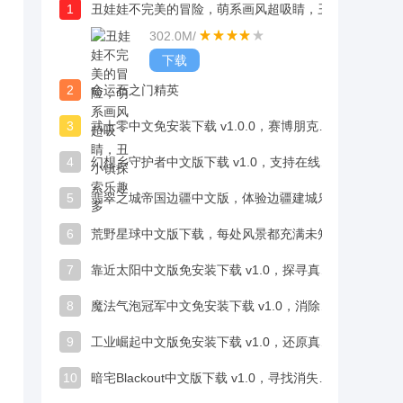
1
丑娃娃不完美的冒险，萌系画风超吸睛，丑小镇探索乐趣多
302.0M
/
下载
2
命运石之门精英
3
武士零中文免安装下载 v1.0.0，赛博朋克风像素动作冒险佳作
4
幻想乡守护者中文版下载 v1.0，支持在线合作的策略塔防冒险
5
翡翠之城帝国边疆中文版，体验边疆建城乐趣十足
6
荒野星球中文版下载，每处风景都充满未知超迷人
7
靠近太阳中文版免安装下载 v1.0，探寻真相过程超吸睛
8
魔法气泡冠军中文免安装下载 v1.0，消除体验酣畅淋漓超带感
9
工业崛起中文版免安装下载 v1.0，还原真实工业系统超硬核
10
暗宅Blackout中文版下载 v1.0，寻找消失妻子的恐惧之旅