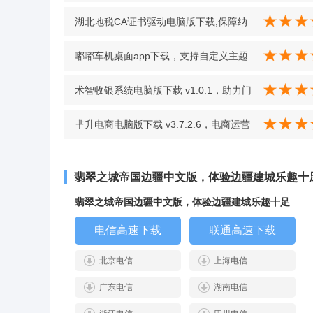
与显示顺序，查词体验更贴心 v4.48 安卓
湖北地税CA证书驱动电脑版下载,保障纳
版
税人信息绝对保密 v2.2
嘟嘟车机桌面app下载，支持自定义主题
安装下载，按规则打包即可用 v2.2.5.427
术智收银系统电脑版下载 v1.0.1，助力门
安卓版
店高效收银 v1.0.1
芈升电商电脑版下载 v3.7.2.6，电商运营
好帮手超给力 v3.7.2.6
翡翠之城帝国边疆中文版，体验边疆建城乐趣十
翡翠之城帝国边疆中文版，体验边疆建城乐趣十足
电信高速下载
联通高速下载
北京电信
上海电信
广东电信
湖南电信