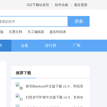
322下载站首页
|
软件合集
|
最近更新
C版
石墨文档
天工编辑器
盛名时刻表
典
件
合集
排行榜
厂商
推荐下载
暗宅Blackout中文版下载 v1.0，寻找消
失妻子的恐惧之旅v1.0
幻想乡守护者中文版下载 v1.0，支持在