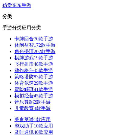
仿爱东东手游
分类
手游分类
应用分类
卡牌回合
70款手游
休闲益智
172款手游
角色扮演
202款手游
棋牌游戏
19款手游
飞行射击
48款手游
动作格斗
35款手游
策略塔防
83款手游
体育竞速
29款手游
冒险解谜
41款手游
模拟经营
45款手游
音乐舞蹈
2款手游
儿童教育
3款手游
美食菜谱
1款应用
游戏助手
10款应用
及时通讯
40款应用