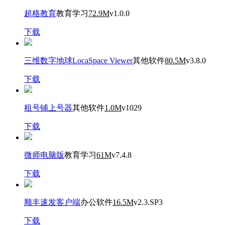
超格教育
教育学习
72.9M
v1.0.0
下载
三维数字地球LocaSpace Viewer
其他软件
80.5M
v3.8.0
下载
租号铺上号器
其他软件
1.0M
v1029
下载
微师电脑版
教育学习
61M
v7.4.8
下载
顺丰速发客户端
办公软件
16.5M
v2.3.SP3
下载