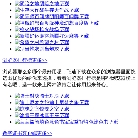
阴暗之地
下载
生存大作战
下载
阴阳师百闻牌
下载
神魔幻想百度版
下载
枪火战场
下载
新疆好运麻将
下载
希望之村
下载
别当炮灰
下载
浏览器排行榜
更多>>
浏览器那么多哪个最好用呢，飞速下载在众多的浏览器里面挑
选出优质的给你来选择，看看浏览器排行榜是哪些浏览器榜上
有名吧，选一款来上网冲浪肯定让你用起来舒心。
骑士对决
下载
迪士尼梦之旅
下载
惊魂之室
下载
冰雪王座
下载
宝宝益智填色涂色书
下载
数字证书客户端
更多>>