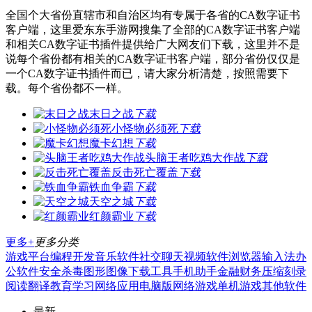
全国个大省份直辖市和自治区均有专属于各省的CA数字证书
客户端，这里爱东东手游网搜集了全部的CA数字证书客户端
和相关CA数字证书插件提供给广大网友们下载，这里并不是
说每个省份都有相关的CA数字证书客户端，部分省份仅仅是
一个CA数字证书插件而已，请大家分析清楚，按照需要下
载。每个省份都不一样。
末日之战
下载
小怪物必须死
下载
魔卡幻想
下载
头脑王者吃鸡大作战
下载
反击死亡覆盖
下载
铁血争霸
下载
天空之城
下载
红颜霸业
下载
更多+
更多分类
游戏平台
编程开发
音乐软件
社交聊天
视频软件
浏览器
输入法
办
公软件
安全杀毒
图形图像
下载工具
手机助手
金融财务
压缩刻录
阅读翻译
教育学习
网络应用
电脑版
网络游戏
单机游戏
其他软件
最新