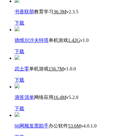
书香联萌
教育学习
36.3M
v2.3.5
下载
德维尔沙夫特塔
单机游戏
1.42G
v1.0
下载
武士零
单机游戏
156.7M
v1.0.0
下载
滴答清单
网络应用
16.4M
v5.2.0
下载
66网顺发票助手
办公软件
53.6M
v4.0.1.0