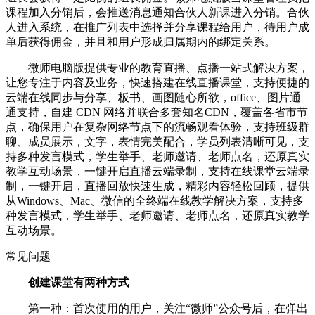
课程加入分销后，会推送消息通知合伙人新课进入分销。合伙
人进入系统，在推广列表中选择并分享课程给用户，待用户成
单后获得佣金，并且和用户形成归属期内的绑定关系。
微师电脑版提供专业的教育直播、点播一站式解决方案，
让您专注于内容及业务，快速搭建在线直播课堂，支持便捷的
云端在线同步与分享、板书、画图随心所欲，office、图片通
通支持，自建 CDN 网络并联合多套知名CDN，覆盖各省市节
点，确保用户在复杂网络节点下的流畅观看体验，支持班级群
聊、成员展示，文字，表情完美配合，学员列表清晰可见，支
持多种发言模式，学生举手、老师邀请、老师点名，还原真实
教学互动场景，一键开启直播云端录制，支持在线课堂云端录
制，一键开启，直播回放快速生成，精彩内容轻松回顾，提供
从Windows、Mac、微信的全终端在线教学解决方案，支持多
种发言模式，学生举手、老师邀请、老师点名，还原真实教学
互动场景。
常见问题
创建课堂有两种方式
第一种：首次使用的用户，关注“微师”公众号后，在弹出