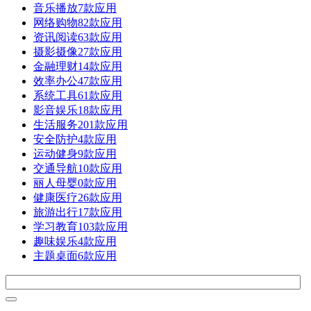
音乐播放
7款应用
网络购物
82款应用
资讯阅读
63款应用
摄影摄像
27款应用
金融理财
14款应用
效率办公
47款应用
系统工具
61款应用
影音娱乐
18款应用
生活服务
201款应用
安全防护
4款应用
运动健身
9款应用
交通导航
10款应用
丽人母婴
0款应用
健康医疗
26款应用
旅游出行
17款应用
学习教育
103款应用
趣味娱乐
4款应用
主题桌面
6款应用