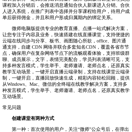
课程加入分销后，会推送消息通知合伙人新课进入分销。合伙
人进入系统，在推广列表中选择并分享课程给用户，待用户成
单后获得佣金，并且和用户形成归属期内的绑定关系。
微师电脑版提供专业的教育直播、点播一站式解决方案，
让您专注于内容及业务，快速搭建在线直播课堂，支持便捷的
云端在线同步与分享、板书、画图随心所欲，office、图片通
通支持，自建 CDN 网络并联合多套知名CDN，覆盖各省市节
点，确保用户在复杂网络节点下的流畅观看体验，支持班级群
聊、成员展示，文字，表情完美配合，学员列表清晰可见，支
持多种发言模式，学生举手、老师邀请、老师点名，还原真实
教学互动场景，一键开启直播云端录制，支持在线课堂云端录
制，一键开启，直播回放快速生成，精彩内容轻松回顾，提供
从Windows、Mac、微信的全终端在线教学解决方案，支持多
种发言模式，学生举手、老师邀请、老师点名，还原真实教学
互动场景。
常见问题
创建课堂有两种方式
第一种：首次使用的用户，关注“微师”公众号后，在弹出