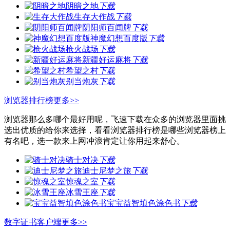
阴暗之地
下载
生存大作战
下载
阴阳师百闻牌
下载
神魔幻想百度版
下载
枪火战场
下载
新疆好运麻将
下载
希望之村
下载
别当炮灰
下载
浏览器排行榜
更多>>
浏览器那么多哪个最好用呢，飞速下载在众多的浏览器里面挑
选出优质的给你来选择，看看浏览器排行榜是哪些浏览器榜上
有名吧，选一款来上网冲浪肯定让你用起来舒心。
骑士对决
下载
迪士尼梦之旅
下载
惊魂之室
下载
冰雪王座
下载
宝宝益智填色涂色书
下载
数字证书客户端
更多>>