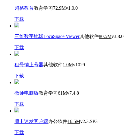
超格教育
教育学习
72.9M
v1.0.0
下载
三维数字地球LocaSpace Viewer
其他软件
80.5M
v3.8.0
下载
租号铺上号器
其他软件
1.0M
v1029
下载
微师电脑版
教育学习
61M
v7.4.8
下载
顺丰速发客户端
办公软件
16.5M
v2.3.SP3
下载