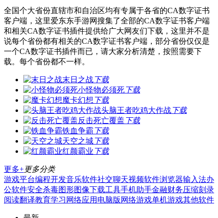
全国个大省份直辖市和自治区均有专属于各省的CA数字证书
客户端，这里爱东东手游网搜集了全部的CA数字证书客户端
和相关CA数字证书插件提供给广大网友们下载，这里并不是
说每个省份都有相关的CA数字证书客户端，部分省份仅仅是
一个CA数字证书插件而已，请大家分析清楚，按照需要下
载。每个省份都不一样。
末日之战
下载
小怪物必须死
下载
魔卡幻想
下载
头脑王者吃鸡大作战
下载
反击死亡覆盖
下载
铁血争霸
下载
天空之城
下载
红颜霸业
下载
更多+
更多分类
游戏平台
编程开发
音乐软件
社交聊天
视频软件
浏览器
输入法
办
公软件
安全杀毒
图形图像
下载工具
手机助手
金融财务
压缩刻录
阅读翻译
教育学习
网络应用
电脑版
网络游戏
单机游戏
其他软件
最新