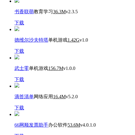
书香联萌
教育学习
36.3M
v2.3.5
下载
德维尔沙夫特塔
单机游戏
1.42G
v1.0
下载
武士零
单机游戏
156.7M
v1.0.0
下载
滴答清单
网络应用
16.4M
v5.2.0
下载
66网顺发票助手
办公软件
53.6M
v4.0.1.0