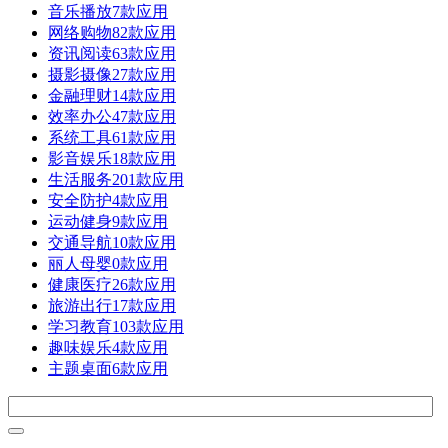
音乐播放
7款应用
网络购物
82款应用
资讯阅读
63款应用
摄影摄像
27款应用
金融理财
14款应用
效率办公
47款应用
系统工具
61款应用
影音娱乐
18款应用
生活服务
201款应用
安全防护
4款应用
运动健身
9款应用
交通导航
10款应用
丽人母婴
0款应用
健康医疗
26款应用
旅游出行
17款应用
学习教育
103款应用
趣味娱乐
4款应用
主题桌面
6款应用