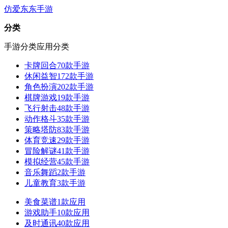
仿爱东东手游
分类
手游分类
应用分类
卡牌回合
70款手游
休闲益智
172款手游
角色扮演
202款手游
棋牌游戏
19款手游
飞行射击
48款手游
动作格斗
35款手游
策略塔防
83款手游
体育竞速
29款手游
冒险解谜
41款手游
模拟经营
45款手游
音乐舞蹈
2款手游
儿童教育
3款手游
美食菜谱
1款应用
游戏助手
10款应用
及时通讯
40款应用