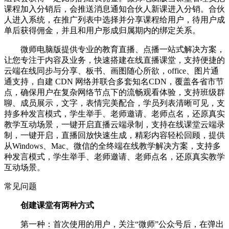
课程加入分销后，会推送消息通知合伙人新课进入分销。合伙
人进入系统，在推广列表中选择并分享课程给用户，待用户成
单后获得佣金，并且和用户形成归属期内的绑定关系。
微师电脑版提供专业的教育直播、点播一站式解决方案，
让您专注于内容及业务，快速搭建在线直播课堂，支持便捷的
云端在线同步与分享、板书、画图随心所欲，office、图片通
通支持，自建 CDN 网络并联合多套知名CDN，覆盖各省市节
点，确保用户在复杂网络节点下的流畅观看体验，支持班级群
聊、成员展示，文字，表情完美配合，学员列表清晰可见，支
持多种发言模式，学生举手、老师邀请、老师点名，还原真实
教学互动场景，一键开启直播云端录制，支持在线课堂云端录
制，一键开启，直播回放快速生成，精彩内容轻松回顾，提供
从Windows、Mac、微信的全终端在线教学解决方案，支持多
种发言模式，学生举手、老师邀请、老师点名，还原真实教学
互动场景。
常见问题
创建课堂有两种方式
第一种：首次使用的用户，关注“微师”公众号后，在弹出