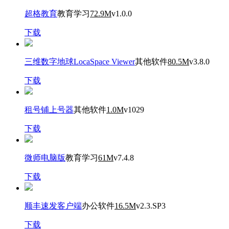
超格教育
教育学习
72.9M
v1.0.0
下载
三维数字地球LocaSpace Viewer
其他软件
80.5M
v3.8.0
下载
租号铺上号器
其他软件
1.0M
v1029
下载
微师电脑版
教育学习
61M
v7.4.8
下载
顺丰速发客户端
办公软件
16.5M
v2.3.SP3
下载