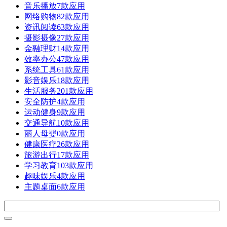
音乐播放
7款应用
网络购物
82款应用
资讯阅读
63款应用
摄影摄像
27款应用
金融理财
14款应用
效率办公
47款应用
系统工具
61款应用
影音娱乐
18款应用
生活服务
201款应用
安全防护
4款应用
运动健身
9款应用
交通导航
10款应用
丽人母婴
0款应用
健康医疗
26款应用
旅游出行
17款应用
学习教育
103款应用
趣味娱乐
4款应用
主题桌面
6款应用