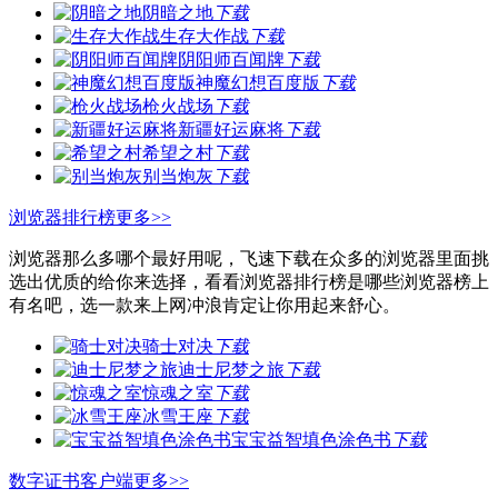
阴暗之地
下载
生存大作战
下载
阴阳师百闻牌
下载
神魔幻想百度版
下载
枪火战场
下载
新疆好运麻将
下载
希望之村
下载
别当炮灰
下载
浏览器排行榜
更多>>
浏览器那么多哪个最好用呢，飞速下载在众多的浏览器里面挑
选出优质的给你来选择，看看浏览器排行榜是哪些浏览器榜上
有名吧，选一款来上网冲浪肯定让你用起来舒心。
骑士对决
下载
迪士尼梦之旅
下载
惊魂之室
下载
冰雪王座
下载
宝宝益智填色涂色书
下载
数字证书客户端
更多>>