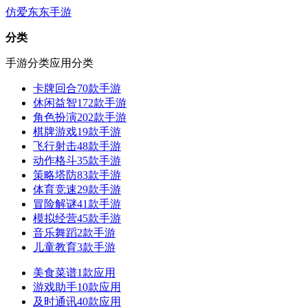
仿爱东东手游
分类
手游分类
应用分类
卡牌回合
70款手游
休闲益智
172款手游
角色扮演
202款手游
棋牌游戏
19款手游
飞行射击
48款手游
动作格斗
35款手游
策略塔防
83款手游
体育竞速
29款手游
冒险解谜
41款手游
模拟经营
45款手游
音乐舞蹈
2款手游
儿童教育
3款手游
美食菜谱
1款应用
游戏助手
10款应用
及时通讯
40款应用