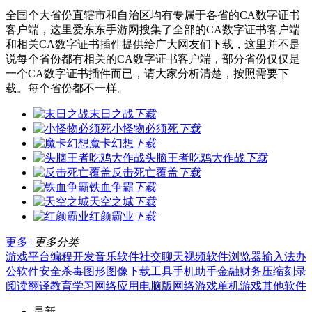
全国个大省份直辖市和自治区均有专属于各省的CA数字证书
客户端，这里爱东东手游网搜集了全部的CA数字证书客户端
和相关CA数字证书插件提供给广大网友们下载，这里并不是
说每个省份都有相关的CA数字证书客户端，部分省份仅仅是
一个CA数字证书插件而已，请大家分析清楚，按照需要下
载。每个省份都不一样。
末日之战
下载
小怪物必须死
下载
魔卡幻想
下载
头脑王者吃鸡大作战
下载
反击死亡覆盖
下载
铁血争霸
下载
天空之城
下载
红颜霸业
下载
更多+
更多分类
游戏平台
编程开发
音乐软件
社交聊天
视频软件
浏览器
输入法
办
公软件
安全杀毒
图形图像
下载工具
手机助手
金融财务
压缩刻录
阅读翻译
教育学习
网络应用
电脑版
网络游戏
单机游戏
其他软件
最新