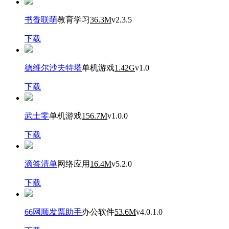
书香联萌
教育学习
36.3M
v2.3.5
下载
德维尔沙夫特塔
单机游戏
1.42G
v1.0
下载
武士零
单机游戏
156.7M
v1.0.0
下载
滴答清单
网络应用
16.4M
v5.2.0
下载
66网顺发票助手
办公软件
53.6M
v4.0.1.0