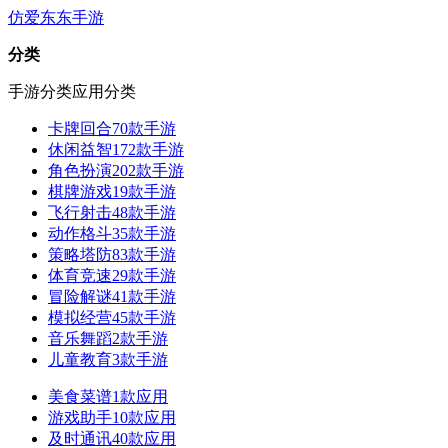
仿爱东东手游
分类
手游分类
应用分类
卡牌回合
70款手游
休闲益智
172款手游
角色扮演
202款手游
棋牌游戏
19款手游
飞行射击
48款手游
动作格斗
35款手游
策略塔防
83款手游
体育竞速
29款手游
冒险解谜
41款手游
模拟经营
45款手游
音乐舞蹈
2款手游
儿童教育
3款手游
美食菜谱
1款应用
游戏助手
10款应用
及时通讯
40款应用