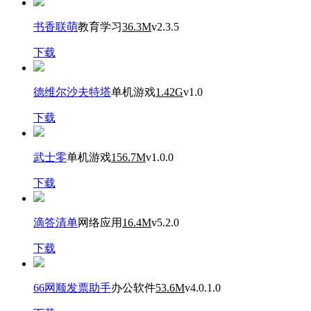
书香联萌
教育学习
36.3M
v2.3.5
下载
德维尔沙夫特塔
单机游戏
1.42G
v1.0
下载
武士零
单机游戏
156.7M
v1.0.0
下载
滴答清单
网络应用
16.4M
v5.2.0
下载
66网顺发票助手
办公软件
53.6M
v4.0.1.0