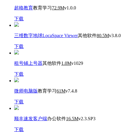
超格教育
教育学习
72.9M
v1.0.0
下载
三维数字地球LocaSpace Viewer
其他软件
80.5M
v3.8.0
下载
租号铺上号器
其他软件
1.0M
v1029
下载
微师电脑版
教育学习
61M
v7.4.8
下载
顺丰速发客户端
办公软件
16.5M
v2.3.SP3
下载