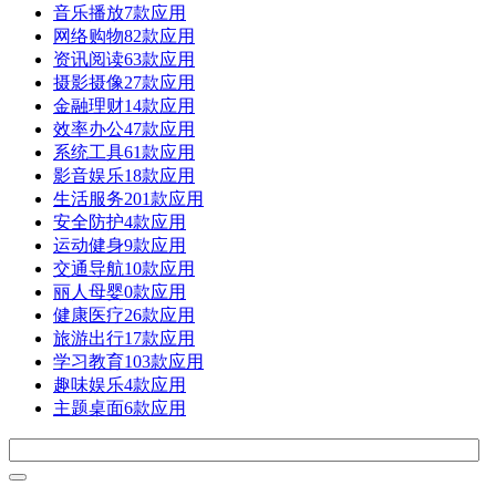
音乐播放
7款应用
网络购物
82款应用
资讯阅读
63款应用
摄影摄像
27款应用
金融理财
14款应用
效率办公
47款应用
系统工具
61款应用
影音娱乐
18款应用
生活服务
201款应用
安全防护
4款应用
运动健身
9款应用
交通导航
10款应用
丽人母婴
0款应用
健康医疗
26款应用
旅游出行
17款应用
学习教育
103款应用
趣味娱乐
4款应用
主题桌面
6款应用