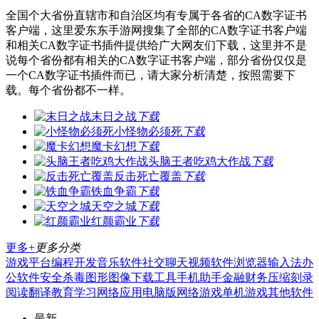
全国个大省份直辖市和自治区均有专属于各省的CA数字证书
客户端，这里爱东东手游网搜集了全部的CA数字证书客户端
和相关CA数字证书插件提供给广大网友们下载，这里并不是
说每个省份都有相关的CA数字证书客户端，部分省份仅仅是
一个CA数字证书插件而已，请大家分析清楚，按照需要下
载。每个省份都不一样。
末日之战
下载
小怪物必须死
下载
魔卡幻想
下载
头脑王者吃鸡大作战
下载
反击死亡覆盖
下载
铁血争霸
下载
天空之城
下载
红颜霸业
下载
更多+
更多分类
游戏平台
编程开发
音乐软件
社交聊天
视频软件
浏览器
输入法
办
公软件
安全杀毒
图形图像
下载工具
手机助手
金融财务
压缩刻录
阅读翻译
教育学习
网络应用
电脑版
网络游戏
单机游戏
其他软件
最新