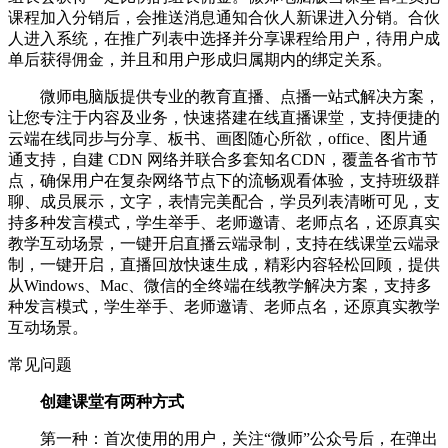
课程加入分销后，会推送消息通知合伙人新课进入分销。合伙
人进入系统，在推广列表中选择并分享课程给用户，待用户成
单后获得佣金，并且和用户形成归属期内的绑定关系。
微师电脑版提供专业的教育直播、点播一站式解决方案，
让您专注于内容及业务，快速搭建在线直播课堂，支持便捷的
云端在线同步与分享、板书、画图随心所欲，office、图片通
通支持，自建 CDN 网络并联合多套知名CDN，覆盖各省市节
点，确保用户在复杂网络节点下的流畅观看体验，支持班级群
聊、成员展示，文字，表情完美配合，学员列表清晰可见，支
持多种发言模式，学生举手、老师邀请、老师点名，还原真实
教学互动场景，一键开启直播云端录制，支持在线课堂云端录
制，一键开启，直播回放快速生成，精彩内容轻松回顾，提供
从Windows、Mac、微信的全终端在线教学解决方案，支持多
种发言模式，学生举手、老师邀请、老师点名，还原真实教学
互动场景。
常见问题
创建课堂有两种方式
第一种：首次使用的用户，关注“微师”公众号后，在弹出