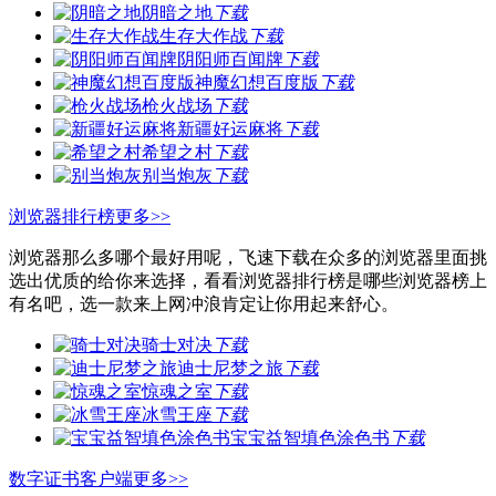
阴暗之地
下载
生存大作战
下载
阴阳师百闻牌
下载
神魔幻想百度版
下载
枪火战场
下载
新疆好运麻将
下载
希望之村
下载
别当炮灰
下载
浏览器排行榜
更多>>
浏览器那么多哪个最好用呢，飞速下载在众多的浏览器里面挑
选出优质的给你来选择，看看浏览器排行榜是哪些浏览器榜上
有名吧，选一款来上网冲浪肯定让你用起来舒心。
骑士对决
下载
迪士尼梦之旅
下载
惊魂之室
下载
冰雪王座
下载
宝宝益智填色涂色书
下载
数字证书客户端
更多>>