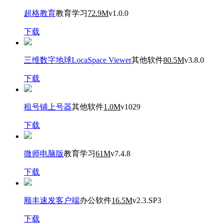
超格教育
教育学习
72.9M
v1.0.0
下载
三维数字地球LocaSpace Viewer
其他软件
80.5M
v3.8.0
下载
租号铺上号器
其他软件
1.0M
v1029
下载
微师电脑版
教育学习
61M
v7.4.8
下载
顺丰速发客户端
办公软件
16.5M
v2.3.SP3
下载