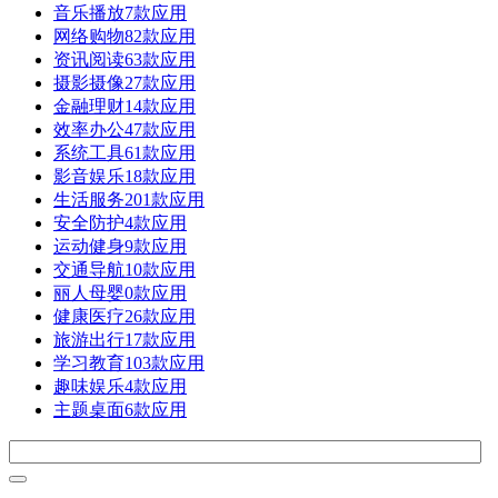
音乐播放
7款应用
网络购物
82款应用
资讯阅读
63款应用
摄影摄像
27款应用
金融理财
14款应用
效率办公
47款应用
系统工具
61款应用
影音娱乐
18款应用
生活服务
201款应用
安全防护
4款应用
运动健身
9款应用
交通导航
10款应用
丽人母婴
0款应用
健康医疗
26款应用
旅游出行
17款应用
学习教育
103款应用
趣味娱乐
4款应用
主题桌面
6款应用