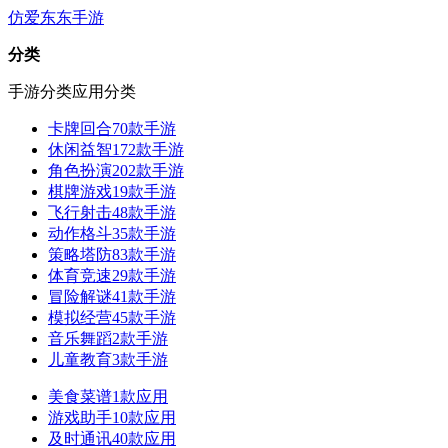
仿爱东东手游
分类
手游分类
应用分类
卡牌回合
70款手游
休闲益智
172款手游
角色扮演
202款手游
棋牌游戏
19款手游
飞行射击
48款手游
动作格斗
35款手游
策略塔防
83款手游
体育竞速
29款手游
冒险解谜
41款手游
模拟经营
45款手游
音乐舞蹈
2款手游
儿童教育
3款手游
美食菜谱
1款应用
游戏助手
10款应用
及时通讯
40款应用