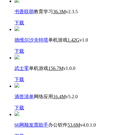
书香联萌
教育学习
36.3M
v2.3.5
下载
德维尔沙夫特塔
单机游戏
1.42G
v1.0
下载
武士零
单机游戏
156.7M
v1.0.0
下载
滴答清单
网络应用
16.4M
v5.2.0
下载
66网顺发票助手
办公软件
53.6M
v4.0.1.0