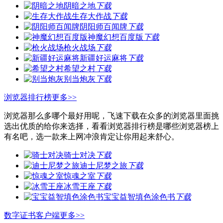
阴暗之地
下载
生存大作战
下载
阴阳师百闻牌
下载
神魔幻想百度版
下载
枪火战场
下载
新疆好运麻将
下载
希望之村
下载
别当炮灰
下载
浏览器排行榜
更多>>
浏览器那么多哪个最好用呢，飞速下载在众多的浏览器里面挑
选出优质的给你来选择，看看浏览器排行榜是哪些浏览器榜上
有名吧，选一款来上网冲浪肯定让你用起来舒心。
骑士对决
下载
迪士尼梦之旅
下载
惊魂之室
下载
冰雪王座
下载
宝宝益智填色涂色书
下载
数字证书客户端
更多>>