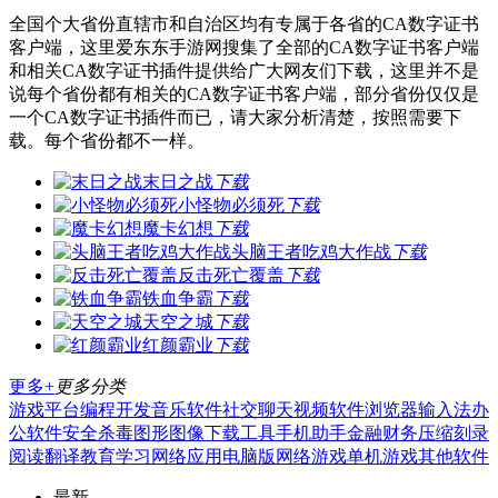
全国个大省份直辖市和自治区均有专属于各省的CA数字证书
客户端，这里爱东东手游网搜集了全部的CA数字证书客户端
和相关CA数字证书插件提供给广大网友们下载，这里并不是
说每个省份都有相关的CA数字证书客户端，部分省份仅仅是
一个CA数字证书插件而已，请大家分析清楚，按照需要下
载。每个省份都不一样。
末日之战
下载
小怪物必须死
下载
魔卡幻想
下载
头脑王者吃鸡大作战
下载
反击死亡覆盖
下载
铁血争霸
下载
天空之城
下载
红颜霸业
下载
更多+
更多分类
游戏平台
编程开发
音乐软件
社交聊天
视频软件
浏览器
输入法
办
公软件
安全杀毒
图形图像
下载工具
手机助手
金融财务
压缩刻录
阅读翻译
教育学习
网络应用
电脑版
网络游戏
单机游戏
其他软件
最新