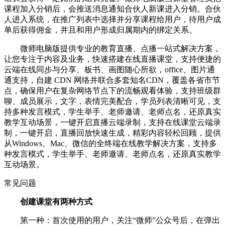
课程加入分销后，会推送消息通知合伙人新课进入分销。合伙
人进入系统，在推广列表中选择并分享课程给用户，待用户成
单后获得佣金，并且和用户形成归属期内的绑定关系。
微师电脑版提供专业的教育直播、点播一站式解决方案，
让您专注于内容及业务，快速搭建在线直播课堂，支持便捷的
云端在线同步与分享、板书、画图随心所欲，office、图片通
通支持，自建 CDN 网络并联合多套知名CDN，覆盖各省市节
点，确保用户在复杂网络节点下的流畅观看体验，支持班级群
聊、成员展示，文字，表情完美配合，学员列表清晰可见，支
持多种发言模式，学生举手、老师邀请、老师点名，还原真实
教学互动场景，一键开启直播云端录制，支持在线课堂云端录
制，一键开启，直播回放快速生成，精彩内容轻松回顾，提供
从Windows、Mac、微信的全终端在线教学解决方案，支持多
种发言模式，学生举手、老师邀请、老师点名，还原真实教学
互动场景。
常见问题
创建课堂有两种方式
第一种：首次使用的用户，关注“微师”公众号后，在弹出