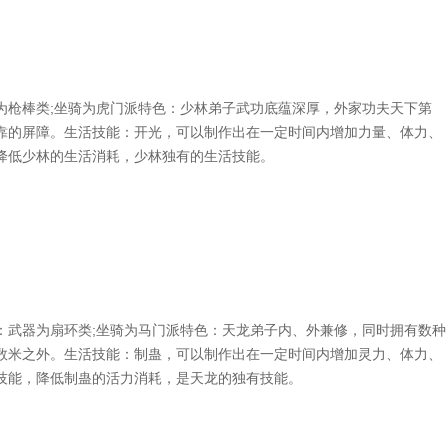
枪棒类;坐骑为虎门派特色：少林弟子武功底蕴深厚，外家功夫天下第
靠的屏障。生活技能：开光，可以制作出在一定时间内增加力量、体力、
降低少林的生活消耗，少林独有的生活技能。
武器为扇环类;坐骑为马门派特色：天龙弟子内、外兼修，同时拥有数种
数米之外。生活技能：制蛊，可以制作出在一定时间内增加灵力、体力、
技能，降低制蛊的活力消耗，是天龙的独有技能。