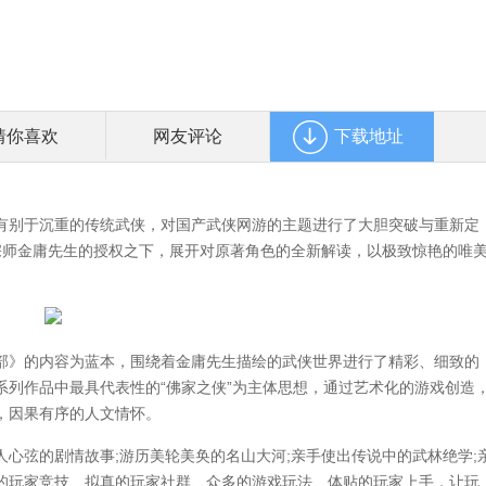
猜你喜欢
网友评论
下载地址
有别于沉重的传统武侠，对国产武侠网游的主题进行了大胆突破与重新定
武侠宗师金庸先生的授权之下，展开对原著角色的全新解读，以极致惊艳的唯
》的内容为蓝本，围绕着金庸先生描绘的武侠世界进行了精彩、细致的
系列作品中最具代表性的“佛家之侠”为主体思想，通过艺术化的游戏创造
，因果有序的人文情怀。
弦的剧情故事;游历美轮美奂的名山大河;亲手使出传说中的武林绝学;
的玩家竞技、拟真的玩家社群、众多的游戏玩法、体贴的玩家上手，让玩