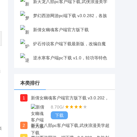
战局灵活自如，战术性拉满v5.1.2
新天龙八部pc客户端下载,武侠浪漫美学
超惊艳，CycloneⅣ 引擎打造极致光影
梦幻西游网游pc端下载 v3.0.282，各族
v3.65.1331
创立四大门派，传授不同技艺v3.0.282
新倩女幽魂客户端官方版下载
v3.0.202，无需安装，即开即用，使用便捷
炉石传说客户端下载最新版，改编自魔
v3.0.202
兽故事，新手易上手且耐玩最新版
逆水寒客户端pc下载 v1.0，轻功等特色
美
系统，玩法丰富多样v1.0
本类排行
1
新倩女幽魂客户端官方版下载 v3.0.202，无需安装，即开即用，使用便捷
8.70G
/
，
下载
2
新天龙八部pc客户端下载,武侠浪漫美学超惊艳，CycloneⅣ 引擎打造极致光影
亲