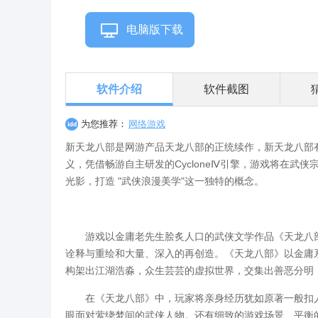
电脑版下载
软件介绍
软件截图
为您推荐：
网络游戏
新天龙八部是网游产品天龙八部的正统续作，新天龙八部
义，凭借畅游自主研发的CycloneⅣ引擎，游戏将在
光影，打造 "武侠浪漫美学"这一独特的概念。
游戏以金庸老先生脍炙人口的武侠文学作品《天龙八部
诠释与重绘和大量、深入的再创造。《天龙八部》以金庸
构架出江湖浩淼，众生芸芸的虚拟世界，交集出善恶分明
在《天龙八部》中，玩家将亲身经历犹如原著一般扣人心
眼面对萦绕梦间的武侠人物。还有细致的游戏场景、平衡