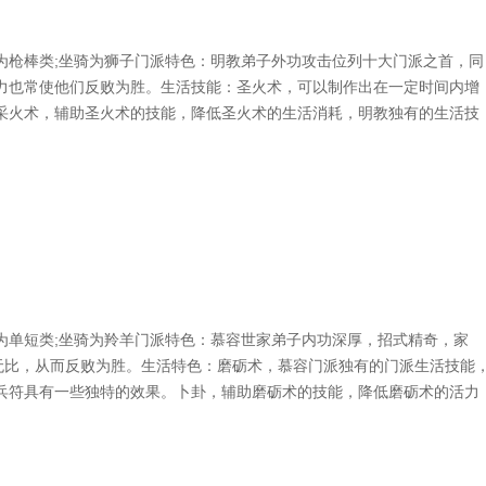
枪棒类;坐骑为狮子门派特色：明教弟子外功攻击位列十大门派之首，同
力也常使他们反败为胜。生活技能：圣火术，可以制作出在一定时间内增
采火术，辅助圣火术的技能，降低圣火术的生活消耗，明教独有的生活技
单短类;坐骑为羚羊门派特色：慕容世家弟子内功深厚，招式精奇，家
愕无比，从而反败为胜。生活特色：磨砺术，慕容门派独有的门派生活技能
兵符具有一些独特的效果。卜卦，辅助磨砺术的技能，降低磨砺术的活力