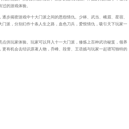
有过的游戏体验。
逐步揭密游戏中十大门派之间的恩怨情仇。少林、武当、峨眉、星宿、
大门派，分别幻作十条人生之路，血色刀兵，爱恨情仇，吸引天下玩家一
点供玩家体验。玩家可以拜入十一大门派，修炼上百种武功秘笈，领养
，更有机会去结识原著人物，乔峰、段誉、王语嫣与玩家一起谱写独特的