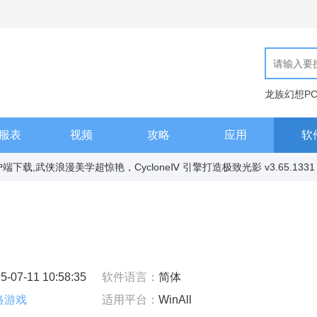
龙族幻想P
现代汉语词
服表
视频
攻略
应用
软
下载,武侠浪漫美学超惊艳，CycloneⅣ 引擎打造极致光影 v3.65.1331
5-07-11 10:58:35
软件语言：
简体
络游戏
适用平台：
WinAll