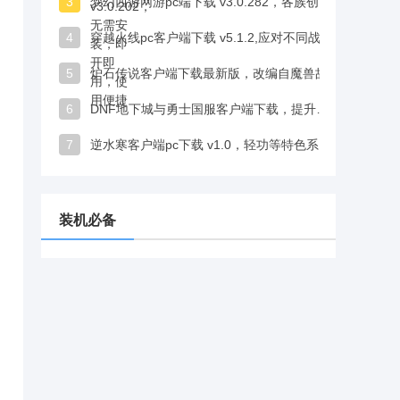
3
梦幻西游网游pc端下载 v3.0.282，各族创立四大门派，传授不同技艺
4
穿越火线pc客户端下载 v5.1.2,应对不同战局灵活自如，战术性拉满
5
炉石传说客户端下载最新版，改编自魔兽故事，新手易上手且耐玩
6
DNF地下城与勇士国服客户端下载，提升属性还能自定义外观
7
逆水寒客户端pc下载 v1.0，轻功等特色系统，玩法丰富多样
装机必备