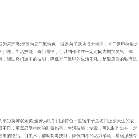
为扇环类;坐骑为鹿门派特色：逍遥弟子武功博大精深，奇门遁甲控敌之
人胆寒。生活技能：奇门遁甲，可以制作出在一定时间内增加灵气、体
骨，辅助奇门遁甲的技能，降低奇门遁甲的生活消耗，是逍遥派的独有技
单短类与双短类;坐骑为牦牛门派特色：星宿弟子是名门正派天生的敌
惧不已，更需忍受持续的剧毒伤害。生活技能：制毒，可以制作出在一定
效果的物品。引虫术，辅助制毒技能，降低制毒的活力消耗，星宿派独有