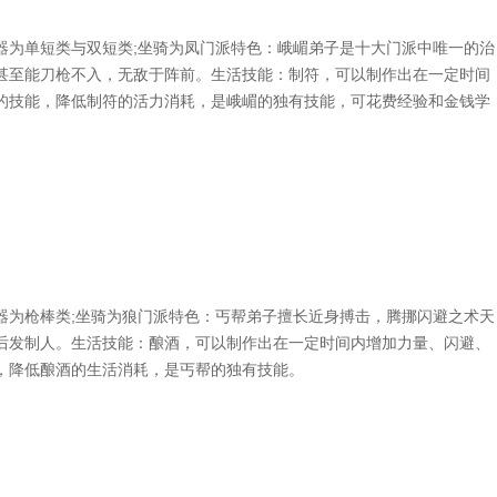
为单短类与双短类;坐骑为凤门派特色：峨嵋弟子是十大门派中唯一的治
甚至能刀枪不入，无敌于阵前。生活技能：制符，可以制作出在一定时间
的技能，降低制符的活力消耗，是峨嵋的独有技能，可花费经验和金钱学
为枪棒类;坐骑为狼门派特色：丐帮弟子擅长近身搏击，腾挪闪避之术天
后发制人。生活技能：酿酒，可以制作出在一定时间内增加力量、闪避、
，降低酿酒的生活消耗，是丐帮的独有技能。