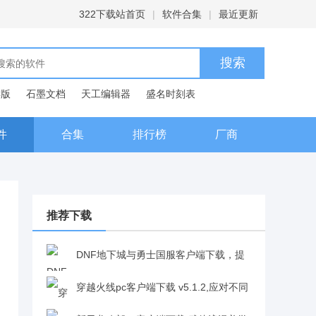
322下载站首页
|
软件合集
|
最近更新
C版
石墨文档
天工编辑器
盛名时刻表
典
件
合集
排行榜
厂商
推荐下载
DNF地下城与勇士国服客户端下载，提
升属性还能自定义外观v28.2.16.0
穿越火线pc客户端下载 v5.1.2,应对不同