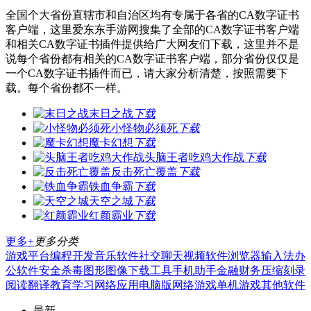
全国个大省份直辖市和自治区均有专属于各省的CA数字证书
客户端，这里爱东东手游网搜集了全部的CA数字证书客户端
和相关CA数字证书插件提供给广大网友们下载，这里并不是
说每个省份都有相关的CA数字证书客户端，部分省份仅仅是
一个CA数字证书插件而已，请大家分析清楚，按照需要下
载。每个省份都不一样。
末日之战
下载
小怪物必须死
下载
魔卡幻想
下载
头脑王者吃鸡大作战
下载
反击死亡覆盖
下载
铁血争霸
下载
天空之城
下载
红颜霸业
下载
更多+
更多分类
游戏平台
编程开发
音乐软件
社交聊天
视频软件
浏览器
输入法
办
公软件
安全杀毒
图形图像
下载工具
手机助手
金融财务
压缩刻录
阅读翻译
教育学习
网络应用
电脑版
网络游戏
单机游戏
其他软件
最新