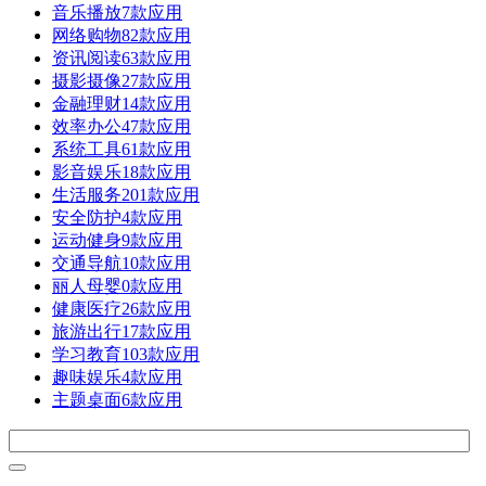
音乐播放
7款应用
网络购物
82款应用
资讯阅读
63款应用
摄影摄像
27款应用
金融理财
14款应用
效率办公
47款应用
系统工具
61款应用
影音娱乐
18款应用
生活服务
201款应用
安全防护
4款应用
运动健身
9款应用
交通导航
10款应用
丽人母婴
0款应用
健康医疗
26款应用
旅游出行
17款应用
学习教育
103款应用
趣味娱乐
4款应用
主题桌面
6款应用