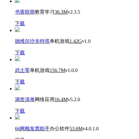
书香联萌
教育学习
36.3M
v2.3.5
下载
德维尔沙夫特塔
单机游戏
1.42G
v1.0
下载
武士零
单机游戏
156.7M
v1.0.0
下载
滴答清单
网络应用
16.4M
v5.2.0
下载
66网顺发票助手
办公软件
53.6M
v4.0.1.0