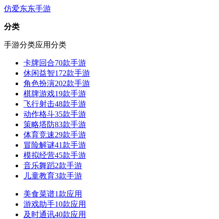
仿爱东东手游
分类
手游分类
应用分类
卡牌回合
70款手游
休闲益智
172款手游
角色扮演
202款手游
棋牌游戏
19款手游
飞行射击
48款手游
动作格斗
35款手游
策略塔防
83款手游
体育竞速
29款手游
冒险解谜
41款手游
模拟经营
45款手游
音乐舞蹈
2款手游
儿童教育
3款手游
美食菜谱
1款应用
游戏助手
10款应用
及时通讯
40款应用