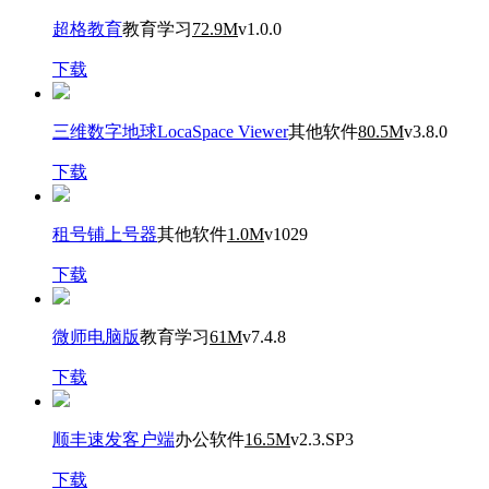
超格教育
教育学习
72.9M
v1.0.0
下载
三维数字地球LocaSpace Viewer
其他软件
80.5M
v3.8.0
下载
租号铺上号器
其他软件
1.0M
v1029
下载
微师电脑版
教育学习
61M
v7.4.8
下载
顺丰速发客户端
办公软件
16.5M
v2.3.SP3
下载