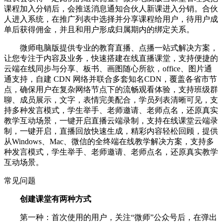
课程加入分销后，会推送消息通知合伙人新课进入分销。合伙
人进入系统，在推广列表中选择并分享课程给用户，待用户成
单后获得佣金，并且和用户形成归属期内的绑定关系。
微师电脑版提供专业的教育直播、点播一站式解决方案，
让您专注于内容及业务，快速搭建在线直播课堂，支持便捷的
云端在线同步与分享、板书、画图随心所欲，office、图片通
通支持，自建 CDN 网络并联合多套知名CDN，覆盖各省市节
点，确保用户在复杂网络节点下的流畅观看体验，支持班级群
聊、成员展示，文字，表情完美配合，学员列表清晰可见，支
持多种发言模式，学生举手、老师邀请、老师点名，还原真实
教学互动场景，一键开启直播云端录制，支持在线课堂云端录
制，一键开启，直播回放快速生成，精彩内容轻松回顾，提供
从Windows、Mac、微信的全终端在线教学解决方案，支持多
种发言模式，学生举手、老师邀请、老师点名，还原真实教学
互动场景。
常见问题
创建课堂有两种方式
第一种：首次使用的用户，关注“微师”公众号后，在弹出