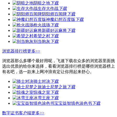
阴暗之地
下载
生存大作战
下载
阴阳师百闻牌
下载
神魔幻想百度版
下载
枪火战场
下载
新疆好运麻将
下载
希望之村
下载
别当炮灰
下载
浏览器排行榜
更多>>
浏览器那么多哪个最好用呢，飞速下载在众多的浏览器里面挑
选出优质的给你来选择，看看浏览器排行榜是哪些浏览器榜上
有名吧，选一款来上网冲浪肯定让你用起来舒心。
骑士对决
下载
迪士尼梦之旅
下载
惊魂之室
下载
冰雪王座
下载
宝宝益智填色涂色书
下载
数字证书客户端
更多>>