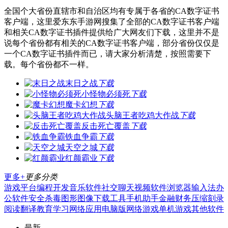
全国个大省份直辖市和自治区均有专属于各省的CA数字证书
客户端，这里爱东东手游网搜集了全部的CA数字证书客户端
和相关CA数字证书插件提供给广大网友们下载，这里并不是
说每个省份都有相关的CA数字证书客户端，部分省份仅仅是
一个CA数字证书插件而已，请大家分析清楚，按照需要下
载。每个省份都不一样。
末日之战
下载
小怪物必须死
下载
魔卡幻想
下载
头脑王者吃鸡大作战
下载
反击死亡覆盖
下载
铁血争霸
下载
天空之城
下载
红颜霸业
下载
更多+
更多分类
游戏平台
编程开发
音乐软件
社交聊天
视频软件
浏览器
输入法
办
公软件
安全杀毒
图形图像
下载工具
手机助手
金融财务
压缩刻录
阅读翻译
教育学习
网络应用
电脑版
网络游戏
单机游戏
其他软件
最新