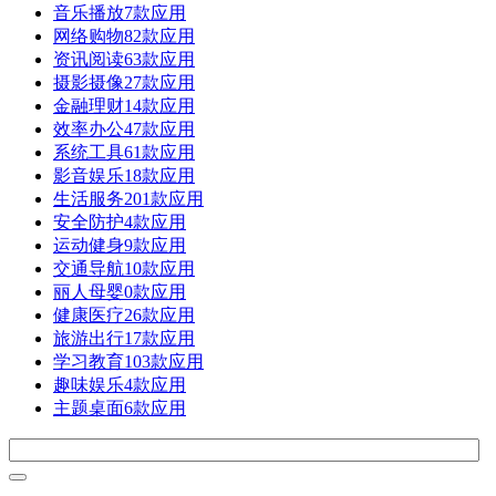
音乐播放
7款应用
网络购物
82款应用
资讯阅读
63款应用
摄影摄像
27款应用
金融理财
14款应用
效率办公
47款应用
系统工具
61款应用
影音娱乐
18款应用
生活服务
201款应用
安全防护
4款应用
运动健身
9款应用
交通导航
10款应用
丽人母婴
0款应用
健康医疗
26款应用
旅游出行
17款应用
学习教育
103款应用
趣味娱乐
4款应用
主题桌面
6款应用