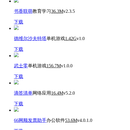
书香联萌
教育学习
36.3M
v2.3.5
下载
德维尔沙夫特塔
单机游戏
1.42G
v1.0
下载
武士零
单机游戏
156.7M
v1.0.0
下载
滴答清单
网络应用
16.4M
v5.2.0
下载
66网顺发票助手
办公软件
53.6M
v4.0.1.0