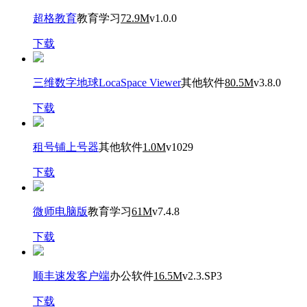
超格教育
教育学习
72.9M
v1.0.0
下载
三维数字地球LocaSpace Viewer
其他软件
80.5M
v3.8.0
下载
租号铺上号器
其他软件
1.0M
v1029
下载
微师电脑版
教育学习
61M
v7.4.8
下载
顺丰速发客户端
办公软件
16.5M
v2.3.SP3
下载