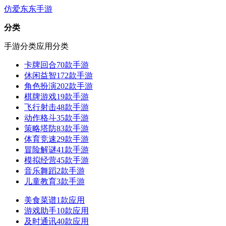
仿爱东东手游
分类
手游分类
应用分类
卡牌回合
70款手游
休闲益智
172款手游
角色扮演
202款手游
棋牌游戏
19款手游
飞行射击
48款手游
动作格斗
35款手游
策略塔防
83款手游
体育竞速
29款手游
冒险解谜
41款手游
模拟经营
45款手游
音乐舞蹈
2款手游
儿童教育
3款手游
美食菜谱
1款应用
游戏助手
10款应用
及时通讯
40款应用