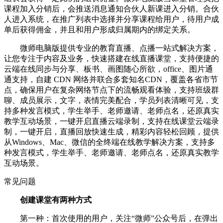
课程加入分销后，会推送消息通知合伙人新课进入分销。合伙
人进入系统，在推广列表中选择并分享课程给用户，待用户成
单后获得佣金，并且和用户形成归属期内的绑定关系。
微师电脑版提供专业的教育直播、点播一站式解决方案，
让您专注于内容及业务，快速搭建在线直播课堂，支持便捷的
云端在线同步与分享、板书、画图随心所欲，office、图片通
通支持，自建 CDN 网络并联合多套知名CDN，覆盖各省市节
点，确保用户在复杂网络节点下的流畅观看体验，支持班级群
聊、成员展示，文字，表情完美配合，学员列表清晰可见，支
持多种发言模式，学生举手、老师邀请、老师点名，还原真实
教学互动场景，一键开启直播云端录制，支持在线课堂云端录
制，一键开启，直播回放快速生成，精彩内容轻松回顾，提供
从Windows、Mac、微信的全终端在线教学解决方案，支持多
种发言模式，学生举手、老师邀请、老师点名，还原真实教学
互动场景。
常见问题
创建课堂有两种方式
第一种：首次使用的用户，关注“微师”公众号后，在弹出