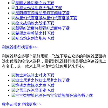
阴暗之地
下载
生存大作战
下载
阴阳师百闻牌
下载
神魔幻想百度版
下载
枪火战场
下载
新疆好运麻将
下载
希望之村
下载
别当炮灰
下载
浏览器排行榜
更多>>
浏览器那么多哪个最好用呢，飞速下载在众多的浏览器里面挑
选出优质的给你来选择，看看浏览器排行榜是哪些浏览器榜上
有名吧，选一款来上网冲浪肯定让你用起来舒心。
骑士对决
下载
迪士尼梦之旅
下载
惊魂之室
下载
冰雪王座
下载
宝宝益智填色涂色书
下载
数字证书客户端
更多>>