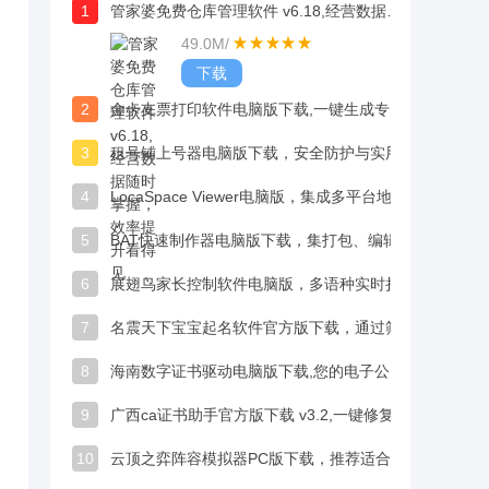
1
管家婆免费仓库管理软件 v6.18,经营数据随时掌握，效率提升看得见
49.0M
/
下载
2
金卡支票打印软件电脑版下载,一键生成专业票据，财务办公效率翻倍
3
租号铺上号器电脑版下载，安全防护与实用功能兼备
4
LocaSpace Viewer电脑版，集成多平台地图资源，浏览速度快超给力
5
BAT快速制作器电脑版下载，集打包、编辑、实用功能于一体
6
展翅鸟家长控制软件电脑版，多语种实时拦截不良内容
7
名震天下宝宝起名软件官方版下载，通过筛选功能挑选适合的名字，体验自己起名的乐趣
8
海南数字证书驱动电脑版下载,您的电子公章，网上办税安全无忧
9
广西ca证书助手官方版下载 v3.2,一键修复网络环境，交易安全无忧
10
云顶之弈阵容模拟器PC版下载，推荐适合的终极阵容