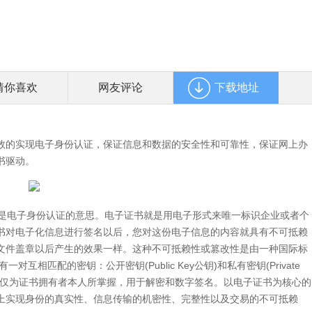
猜你喜欢
网友评论
下载地址
效的实现电子身份认证，保证信息和数据的安全性和可靠性，保证网上办
书驱动。
通俗地讲，就是电子身份认证的意思。电子证书就是用电子形式来唯一标识企业或者个
书对电子化信息进行签名以后，您对这份电子信息的内容就具有不可抵赖
文件盖章以后产生的效果一样。这种不可抵赖性或篡改性是由一种国际标
互相匹配的密钥：公开密钥(Public Key公钥)和私有密钥(Private
私钥仅为证书拥有者本人所掌握，用于解密和数字签名。以电子证书为核心的
上实现身份的真实性、信息传输的机密性、完整性以及交易的不可抵赖