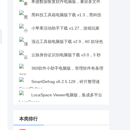
远程控制神器v3.5.2
希捷数据恢复软件电脑版，兼容多文件
系统的专业数据修复v3.2.6.0
黑科技工具箱电脑版下载 v1.3，黑科技
工具箱功能大盘点v1.3
小苹果活动助手下载 v1.27，游戏玩家
专属的活动福利自动领取工具v1.27
顶点工具箱电脑版下载 v2.9，60 款绿色
便携工具一站式集齐v2.9
云脉身份证识别电脑版下载 v3.0，3 秒
极速完成证件信息提取v3.0
360软件小助手电脑版，管理软件有条理
又灵活v2.0
SmartDefrag v6.2.5.128，碎片整理速
度超给力，业界领先效率高v6.2.5.128
LocaSpace Viewer电脑版，集成多平台
地图资源，浏览速度快超给力v3.8.0
本类排行