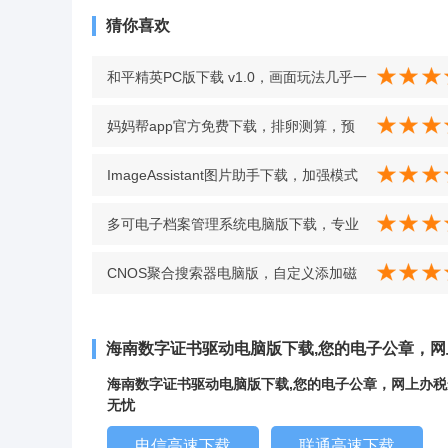
猜你喜欢
和平精英PC版下载 v1.0，画面玩法几乎一
致超熟悉超顺手 v1.0
妈妈帮app官方免费下载，排卵测算，预
产期计算，孕期难题全搞定 v7.0.7 最新版
ImageAssistant图片助手下载，加强模式
可尝试获取动态大尺寸图片 v1.1.26
多可电子档案管理系统电脑版下载，专业
化文档管理工具，功能全面覆盖文档管理
CNOS聚合搜索器电脑版，自定义添加磁
全流程 v6.1.9.4
力引擎，资源查找更随心 v1.0
海南数字证书驱动电脑版下载,您的电子公章，
海南数字证书驱动电脑版下载,您的电子公章，网上办税
无忧
电信高速下载
联通高速下载