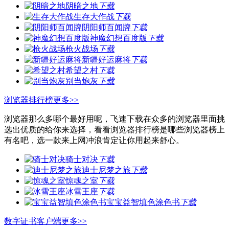
阴暗之地
下载
生存大作战
下载
阴阳师百闻牌
下载
神魔幻想百度版
下载
枪火战场
下载
新疆好运麻将
下载
希望之村
下载
别当炮灰
下载
浏览器排行榜
更多>>
浏览器那么多哪个最好用呢，飞速下载在众多的浏览器里面挑
选出优质的给你来选择，看看浏览器排行榜是哪些浏览器榜上
有名吧，选一款来上网冲浪肯定让你用起来舒心。
骑士对决
下载
迪士尼梦之旅
下载
惊魂之室
下载
冰雪王座
下载
宝宝益智填色涂色书
下载
数字证书客户端
更多>>