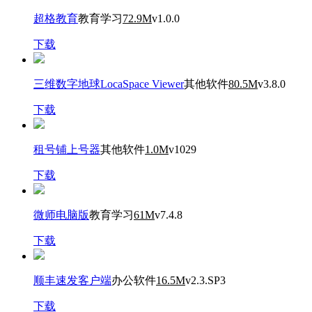
超格教育
教育学习
72.9M
v1.0.0
下载
三维数字地球LocaSpace Viewer
其他软件
80.5M
v3.8.0
下载
租号铺上号器
其他软件
1.0M
v1029
下载
微师电脑版
教育学习
61M
v7.4.8
下载
顺丰速发客户端
办公软件
16.5M
v2.3.SP3
下载