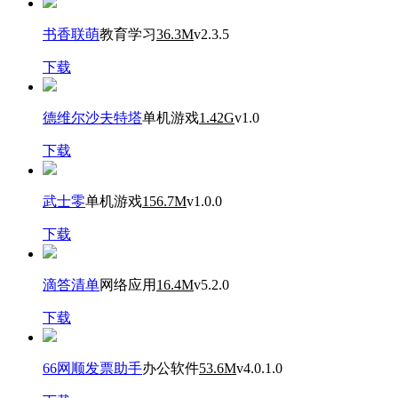
书香联萌
教育学习
36.3M
v2.3.5
下载
德维尔沙夫特塔
单机游戏
1.42G
v1.0
下载
武士零
单机游戏
156.7M
v1.0.0
下载
滴答清单
网络应用
16.4M
v5.2.0
下载
66网顺发票助手
办公软件
53.6M
v4.0.1.0