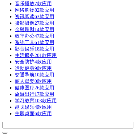
音乐播放
7款应用
网络购物
82款应用
资讯阅读
63款应用
摄影摄像
27款应用
金融理财
14款应用
效率办公
47款应用
系统工具
61款应用
影音娱乐
18款应用
生活服务
201款应用
安全防护
4款应用
运动健身
9款应用
交通导航
10款应用
丽人母婴
0款应用
健康医疗
26款应用
旅游出行
17款应用
学习教育
103款应用
趣味娱乐
4款应用
主题桌面
6款应用