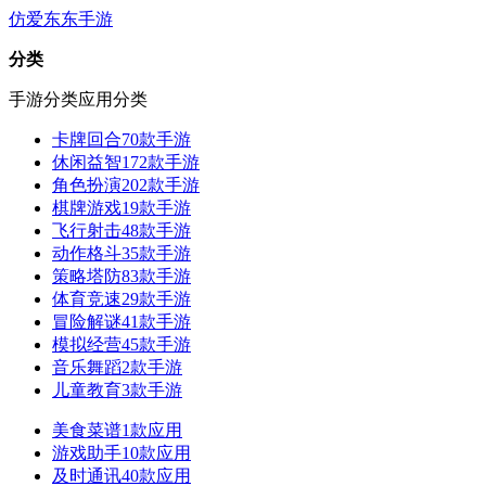
仿爱东东手游
分类
手游分类
应用分类
卡牌回合
70款手游
休闲益智
172款手游
角色扮演
202款手游
棋牌游戏
19款手游
飞行射击
48款手游
动作格斗
35款手游
策略塔防
83款手游
体育竞速
29款手游
冒险解谜
41款手游
模拟经营
45款手游
音乐舞蹈
2款手游
儿童教育
3款手游
美食菜谱
1款应用
游戏助手
10款应用
及时通讯
40款应用