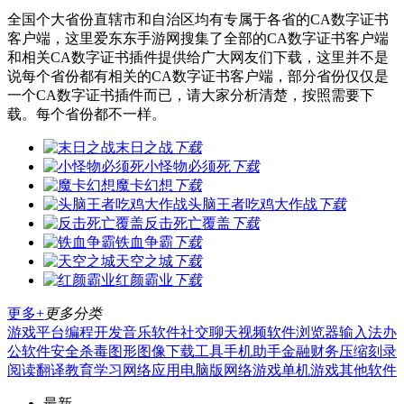
全国个大省份直辖市和自治区均有专属于各省的CA数字证书
客户端，这里爱东东手游网搜集了全部的CA数字证书客户端
和相关CA数字证书插件提供给广大网友们下载，这里并不是
说每个省份都有相关的CA数字证书客户端，部分省份仅仅是
一个CA数字证书插件而已，请大家分析清楚，按照需要下
载。每个省份都不一样。
末日之战
下载
小怪物必须死
下载
魔卡幻想
下载
头脑王者吃鸡大作战
下载
反击死亡覆盖
下载
铁血争霸
下载
天空之城
下载
红颜霸业
下载
更多+
更多分类
游戏平台
编程开发
音乐软件
社交聊天
视频软件
浏览器
输入法
办
公软件
安全杀毒
图形图像
下载工具
手机助手
金融财务
压缩刻录
阅读翻译
教育学习
网络应用
电脑版
网络游戏
单机游戏
其他软件
最新