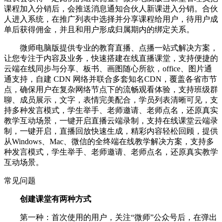
课程加入分销后，会推送消息通知合伙人新课进入分销。合伙
人进入系统，在推广列表中选择并分享课程给用户，待用户成
单后获得佣金，并且和用户形成归属期内的绑定关系。
微师电脑版提供专业的教育直播、点播一站式解决方案，
让您专注于内容及业务，快速搭建在线直播课堂，支持便捷的
云端在线同步与分享、板书、画图随心所欲，office、图片通
通支持，自建 CDN 网络并联合多套知名CDN，覆盖各省市节
点，确保用户在复杂网络节点下的流畅观看体验，支持班级群
聊、成员展示，文字，表情完美配合，学员列表清晰可见，支
持多种发言模式，学生举手、老师邀请、老师点名，还原真实
教学互动场景，一键开启直播云端录制，支持在线课堂云端录
制，一键开启，直播回放快速生成，精彩内容轻松回顾，提供
从Windows、Mac、微信的全终端在线教学解决方案，支持多
种发言模式，学生举手、老师邀请、老师点名，还原真实教学
互动场景。
常见问题
创建课堂有两种方式
第一种：首次使用的用户，关注“微师”公众号后，在弹出