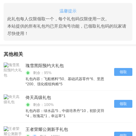
温馨提示
此礼包每人仅限领取一个，每个礼包码仅限使用一次。
本站提供的所有礼包均已开启淘号功能，已领取礼包码的玩家请
尽快使用！
其他相关
瑰雪黑阳预约大礼包
领取
剩余：95%
礼包内容：飞船燃料*50、基础武器零件*6、里恩
*200、强化模组狗粮*5
倚天高级礼包
领取
剩余：100%
礼包内容：绿水晶*5，中级培养丹*10，初阶灵羽
*4，玫瑰花*1，幸运草*1
王者荣耀公测新手礼包
领取