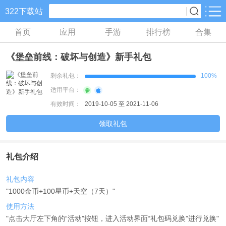
322下载站
首页
应用
手游
排行榜
合集
手游分类
应用分类
《堡垒前线：破坏与创造》新手礼包
卡牌回合
休闲益智
角色扮演
648款手游
133款手游
152款手游
剩余礼包：
100%
适用平台：
棋牌游戏
飞行射击
动作格斗
有效时间：
2019-10-05 至 2021-11-06
0款手游
38款手游
30款手游
领取礼包
策略塔防
体育竞速
冒险解谜
60款手游
26款手游
26款手游
礼包介绍
模拟经营
音乐舞蹈
儿童教育
礼包内容
30款手游
1款手游
2款手游
"1000金币+100星币+天空（7天）"
使用方法
"点击大厅左下角的“活动”按钮，进入活动界面“礼包码兑换”进行兑换"