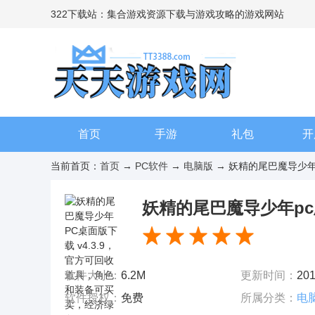
322下载站：集合游戏资源下载与游戏攻略的游戏网站
首页
手游
礼包
开
当前首页：
首页
→
PC软件
→
电脑版
→ 妖精的尾巴魔导少年P
妖精的尾巴魔导少年pc
软件大小：
6.2M
更新时间：
201
软件授权：
免费
所属分类：
电