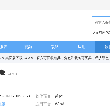
龙族幻想P
现代汉语词
服表
视频
攻略
应用
软
C桌面版下载 v4.3.9，官方可回收道具，角色和装备可买卖，经济绿色 v4
版
v4.3.9
9-10-06 00:32:53
软件语言：
简体
脑版
适用平台：
WinAll