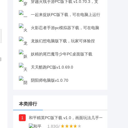
更好地操作和对战，与玩家对接手游端
穿越火线手游PC版下载 v1.0.70.3，支
v1.0.5.666
持键盘和鼠标操作，比手机操作更灵活，能实
一起来捉妖PC版下载，可在电脑上运行
现精准操作v1.0.70.3
这款 AR 探险类手游，无需手机也能玩
火影忍者手游pc模拟器下载，可在电脑
v1.6.383.1
上畅玩火影忍者手游v3.41.48
龙族幻想电脑版下载，玩家可体验捏
脸、探索开放世界v1.3.148
妖精的尾巴魔导少年PC桌面版下载
间
v4.3.9，官方可回收道具，角色和装备可买
天天酷跑PC版v1.0.69.0
卖，经济绿色v4.3.9
阴阳师电脑版v1.0.70
本类排行
1
和平精英PC版下载 v1.0，画面玩法几乎一致超熟悉超顺手
1.83G
/