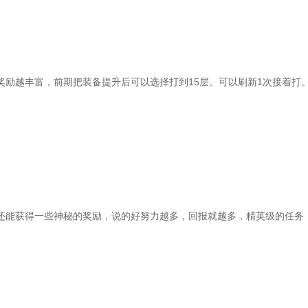
越丰富，前期把装备提升后可以选择打到15层。可以刷新1次接着打
能获得一些神秘的奖励，说的好努力越多，回报就越多，精英级的任务