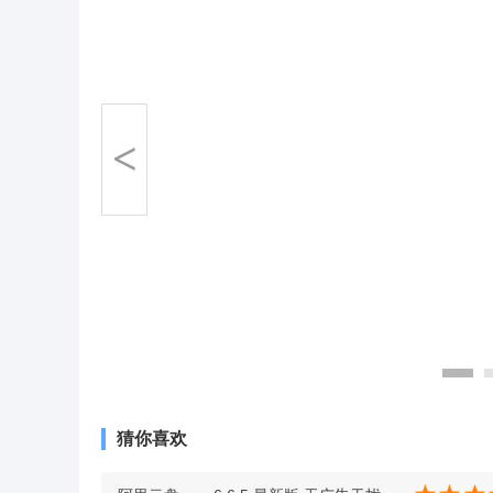
<
猜你喜欢