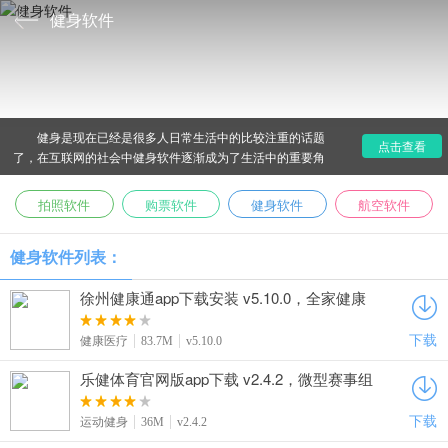
健身软件
健身是现在已经是很多人日常生活中的比较注重的话题
点击查看
了，在互联网的社会中健身软件逐渐成为了生活中的重要角
色，现在很多人的饮食习惯很容易导致肥胖，现在自己在手机
中下载健身APP也可以很科学的健身，长期坚持下来就会有着
拍照软件
购票软件
健身软件
航空软件
意想不到的效果，想要拥有好身材吗，赶紧来爱东东手游下载
健身APP吧！
健身软件列表：
徐州健康通app下载安装 v5.10.0，全家健康
状况随时查更贴心
下载
健康医疗
83.7M
v5.10.0
乐健体育官网版app下载 v2.4.2，微型赛事组
织手机操作超省心
下载
运动健身
36M
v2.4.2