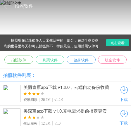
拍照软件
拍照现在已经很多人日常生活中的一部分，在这个多姿多
点击查看
彩的世界里每天都可以拍摄到不一样的景色，使用拍照软件可
以拍出更好看的照片，拍照APP有着很丰富的拍照特效，想拍
出什么就拍成什么样，您可以进行个性化拍照，找到自己的
拍照软件
购票软件
健身软件
航空软件
style，下载拍照软件就来爱东东手游吧！
拍照软件列表：
美丽青原app下载 v1.2.0，云端自动备份收藏
评论数据永不丢失
下载
资讯阅读
26.2M
v1.2.0
美森宝app下载 v1.0,充电需求提前搞定更安
心
下载
生活服务
12.3M
v1.0