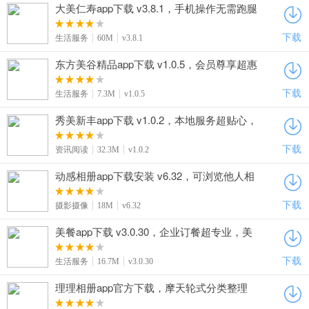
大美仁寿app下载 v3.8.1，手机操作无需跑腿
超省心
下载
生活服务
60M
v3.8.1
东方美谷精品app下载 v1.0.5，会员尊享超惠
价格，专属服务体验佳
下载
生活服务
7.3M
v1.0.5
秀美新丰app下载 v1.0.2，本地服务超贴心，
政务生活服务一键享
下载
资讯阅读
32.3M
v1.0.2
动感相册app下载安装 v6.32，可浏览他人相
册，灵感获取更丰富
下载
摄影摄像
18M
v6.32
美餐app下载 v3.0.30，企业订餐超专业，美
食预订便捷又省心
下载
生活服务
16.7M
v3.0.30
理理相册app官方下载，摩天轮式分类整理
相册，无损压缩省空间