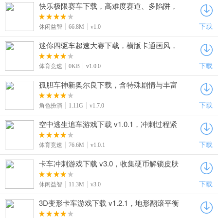
快乐极限赛车下载，高难度赛道、多陷阱，
刺激挑战超上头
下载
休闲益智
66.8M
v1.0
迷你四驱车超速大赛下载，横版卡通画风，
完美还原原著超怀旧
下载
体育竞速
0KB
v1.0.0
孤胆车神新奥尔良下载，含特殊剧情与丰富
关卡，在罪恶之城自由探索超带感
下载
角色扮演
1.11G
v1.7.0
空中逃生追车游戏下载 v1.0.1，冲刺过程紧
张又畅快成就感十足
下载
体育竞速
76.6M
v1.0.1
卡车冲刺游戏下载 v3.0，收集硬币解锁皮肤
玩法轻松又解压
下载
休闲益智
11.3M
v3.0
3D变形卡车游戏下载 v1.2.1，地形翻滚平衡
操控解锁竞速快感