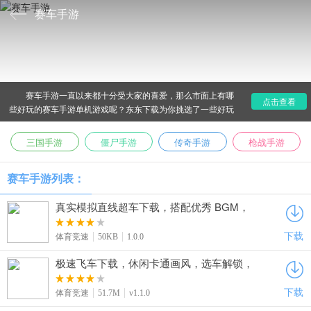
赛车手游
赛车手游一直以来都十分受大家的喜爱，那么市面上有哪
点击查看
些好玩的赛车手游单机游戏呢？东东下载为你挑选了一些好玩
的赛车手游排行榜，让你有个肾上腺素狂飙的赛车体验。
三国手游
僵尸手游
传奇手游
枪战手游
赛车手游列表：
真实模拟直线超车下载，搭配优秀 BGM，
竞速爱好者轻松上手
下载
体育竞速
50KB
1.0.0
极速飞车下载，休闲卡通画风，选车解锁，
推进器组装，竞速超刺激
下载
体育竞速
51.7M
v1.1.0