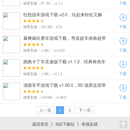
下载
体育竞速
87.7M
v1.2.1
狂怒战车游戏下载 v2.0，玩起来轻松又解
压，越玩越上头
下载
体育竞速
183.3M
v2.0
暴爽疯狂赛车游戏下载，弯道超车体验超带
感
下载
体育竞速
1.28G
v1.0.0.6
跑跑卡丁车竞速版下载 v1.1.2，经典角色车
系赛道全员回归超暖心
下载
体育竞速
1.59G
v1.1.2
顶级车手游戏下载 v1.00.0，3D 场景还原带
来沉浸式竞速体验
下载
体育竞速
110.6M
v1.00.0
上一页
1
2
下一页
返回首页
|
322下载站
|
举报反馈