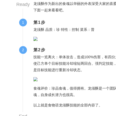
龙须酥作为新出的食魂以华丽的外表深受大家的喜爱
Ready
下面一起来看看吧。
第1步
1
龙须酥 品质：珍 特性：控制 菜系：普
第2步
2
技能一览离火：单体攻击，造成100%伤害，有四
使己方单个目标技能冷却缩短两回合。强判定技能，
是目标技能进行重新冷却状态。
食魂评价：珍品食魂，值得拥有。龙须酥是一个团
魂，自身成长潜力也很高。
以上就是食物语龙须酥技能的全部内容了。