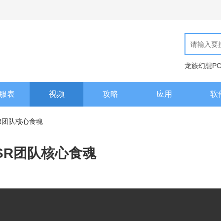
龙族幻想P
现代汉语词
服表
视频
攻略
应用
软
R团队核心食魂
SR团队核心食魂