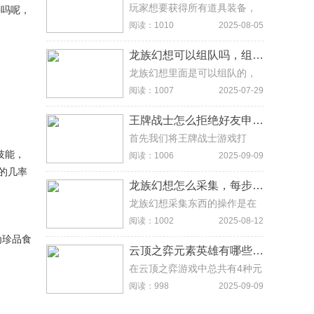
玩家想要获得所有道具装备，
害吗呢，
不仅需要有很好的运气，而且
阅读：1010
2025-08-05
还需要花费大量的时间去做任
务。
龙族幻想可以组队吗，组队方法及等级要求介绍
龙族幻想里面是可以组队的，
进入游戏界面，如果游戏里面
阅读：1007
2025-07-29
有好友，直接点击右上角的组
队邀请即可。
王牌战士怎么拒绝好友申请，步骤简单易懂，轻松管理好友申请不麻烦
首先我们将王牌战士游戏打
开，进入游戏主界面，点击右
技能，
阅读：1006
2025-09-09
上方的设置按钮。打开设置界
的几率
面后我们找到隐私设置，可以
龙族幻想怎么采集，每步流程清晰不迷路超实用
看见接收好友申请按钮、接收
战队邀请按钮、接收组队申
龙族幻想采集东西的操作是在
请、预约按钮，我们都可以进
游戏主界面右下角点击身份功
阅读：1002
2025-08-12
行关闭或者打开这四项功能。
能，进入料理之路右侧点击食
为珍品食
以上就王牌战士怎么拒绝好友
材的选项，选择要找的食材，
云顶之弈元素英雄有哪些，3 个及以上生效的关键信息直观显示
申请的全部内容了
前往相应地图寻找到食材，并
点小豆芽图标进行采集。
在云顶之弈游戏中总共有4种元
素使，分别是：复仇火焰 布兰
阅读：998
2025-09-09
德 冰晶凤凰 艾维尼亚子冰霜女
巫 丽桑卓 狂暴之心 凯南。