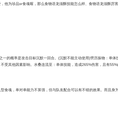
，他为珍品sr食魂喔，那么食物语龙须酥技能怎么样、食物语龙须酥厉
分之一的概率是攻击目标沉默一回合。(沉默不能主动使用)劈历振物：单体
不受其他因素影响。水叠连流至：单体技能，造成265%伤害，且有55%
队型食魂，单对单能力不算强，但与队友配合可以有不错的效果。而且身