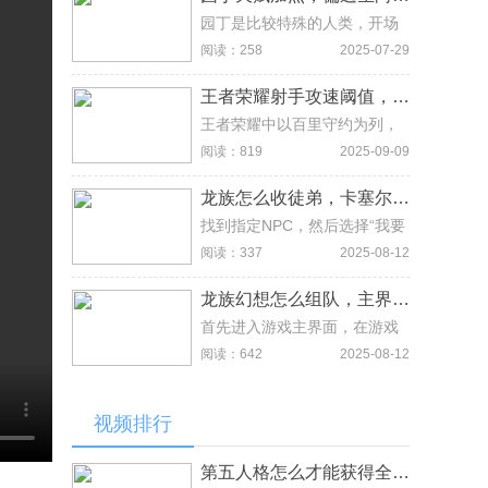
话亭不止一个，卡塞尔学院的
电话亭首先需要打开世界地
园丁是比较特殊的人类，开场
图，接着选择卡塞尔学院靠近
就是拆拆拆。一般会引起屠夫
阅读：258
2025-07-29
娃娃机的位置，往前走一点就
的仇恨。容易死，因此加点选
可以看到电话亭了，每次消耗
择偏逃生向。这里加点选择社
王者荣耀射手攻速阈值，搞懂射手攻速快慢关键，实战超有用
10金币。
工、佣兵和空军通用方向就可
以了。
王者荣耀中以百里守约为列，
百里的攻速是最慢的英雄之
阅读：819
2025-09-09
一，他的出手速度比普通英雄
要慢一些，只有达到52攻速才
龙族怎么收徒弟，卡塞尔学院开区域地图点师徒关系
相当于别的英雄0攻速!毕竟他
的输出伤害是很恐怖的。马可
找到指定NPC，然后选择“我要
波罗初始档位为1%。百里守约
收徒”，就可以查看到收徒的条
阅读：337
2025-08-12
初始档位为4%。露娜初始档位
件和步骤，按照要求就可以收
为1%。李白初始档位为1%。
徒了。
龙族幻想怎么组队，主界面右上角点组队，创建队伍当队长或转让
首先进入游戏主界面，在游戏
的右上角的目标下面可以看到
阅读：642
2025-08-12
组队，打开组队界面，可以选
择创建队伍，创建队伍自己就
是队长，也可以转让队长，最
视频排行
多可以五人一组。第二个是自
动匹配，自动匹配是随机匹配
队友刷副本。
第五人格怎么才能获得全部东西，三类获取方式解析轻松掌握收集要点超省心