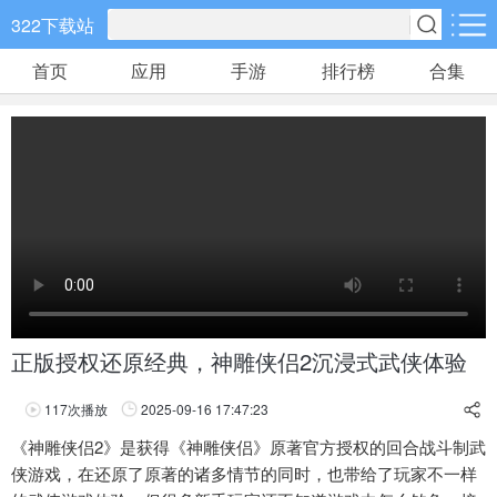
322下载站
首页
应用
手游
排行榜
合集
手游分类
应用分类
卡牌回合
休闲益智
角色扮演
648款手游
133款手游
152款手游
棋牌游戏
飞行射击
动作格斗
0款手游
38款手游
30款手游
策略塔防
体育竞速
冒险解谜
60款手游
26款手游
26款手游
正版授权还原经典，神雕侠侣2沉浸式武侠体验
模拟经营
音乐舞蹈
儿童教育
117
次播放
2025-09-16 17:47:23
30款手游
1款手游
2款手游
享
《神雕侠侣2》是获得《神雕侠侣》原著官方授权的回合战斗制武
侠游戏，在还原了原著的诸多情节的同时，也带给了玩家不一样