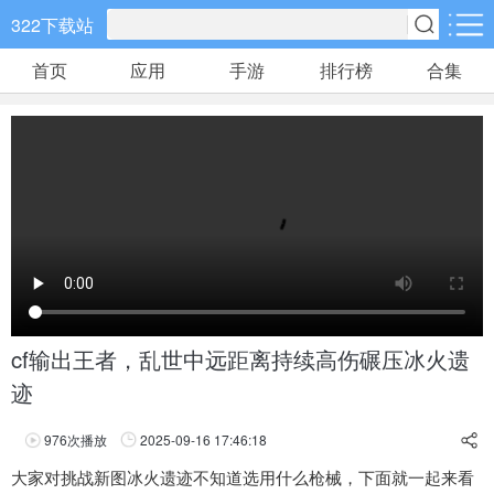
322下载站
首页
应用
手游
排行榜
合集
手游分类
应用分类
卡牌回合
休闲益智
角色扮演
648款手游
133款手游
152款手游
棋牌游戏
飞行射击
动作格斗
0款手游
38款手游
30款手游
策略塔防
体育竞速
冒险解谜
60款手游
26款手游
26款手游
cf输出王者，乱世中远距离持续高伤碾压冰火遗
迹
模拟经营
音乐舞蹈
儿童教育
30款手游
1款手游
2款手游
976
次播放
2025-09-16 17:46:18
享
大家对挑战新图冰火遗迹不知道选用什么枪械，下面就一起来看