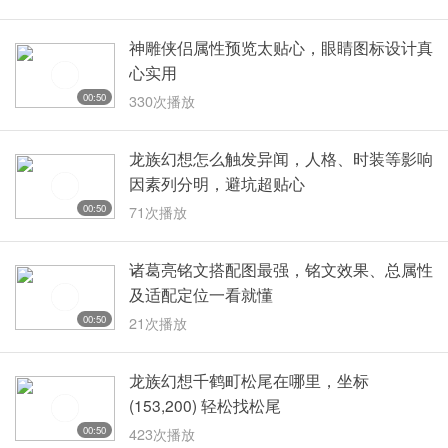
神雕侠侣属性预览太贴心，眼睛图标设计真
心实用
00:50
330次播放
龙族幻想怎么触发异闻，人格、时装等影响
因素列分明，避坑超贴心
00:50
71次播放
诸葛亮铭文搭配图最强，铭文效果、总属性
及适配定位一看就懂
00:50
21次播放
龙族幻想千鹤町松尾在哪里，坐标
(153,200) 轻松找松尾
00:50
423次播放