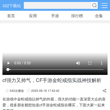
322下载站
首页
应用
手游
排行榜
合集
手游分类
应用分类
卡牌回合
休闲益智
角色扮演
648款手游
133款手游
152款手游
棋牌游戏
飞行射击
动作格斗
0款手游
38款手游
30款手游
策略塔防
体育竞速
冒险解谜
60款手游
26款手游
26款手游
cf强力又帅气，CF手游金蛇戒指实战神技解析
模拟经营
音乐舞蹈
儿童教育
542
次播放
2025-09-16 17:42:42
30款手游
1款手游
2款手游
享
在游戏中金蛇戒指以帅气的外观，强大的功能一直深受大众的喜
爱，很多朋友都想知道cf手游金蛇戒指在哪买，下面大家一起来