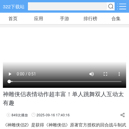
322下载站
首页
应用
手游
排行榜
合集
手游分类
应用分类
卡牌回合
休闲益智
角色扮演
648款手游
133款手游
152款手游
棋牌游戏
飞行射击
动作格斗
0款手游
38款手游
30款手游
策略塔防
体育竞速
冒险解谜
60款手游
26款手游
26款手游
神雕侠侣表情动作超丰富！单人跳舞双人互动太
有趣
模拟经营
音乐舞蹈
儿童教育
30款手游
1款手游
2款手游
849
次播放
2025-09-16 17:40:16
享
《神雕侠侣2》是获得《神雕侠侣》原著官方授权的回合战斗制武