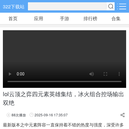
322下载站
首页
应用
手游
排行榜
合集
手游分类
应用分类
卡牌回合
休闲益智
角色扮演
648款手游
133款手游
152款手游
棋牌游戏
飞行射击
动作格斗
0款手游
38款手游
30款手游
策略塔防
体育竞速
冒险解谜
60款手游
26款手游
26款手游
lol云顶之弈四元素英雄集结，冰火组合控场输出
双绝
模拟经营
音乐舞蹈
儿童教育
30款手游
1款手游
2款手游
88
次播放
2025-09-16 17:35:07
享
最新版本之中元素阵容一直保持着不错的热度与强度，深受许多