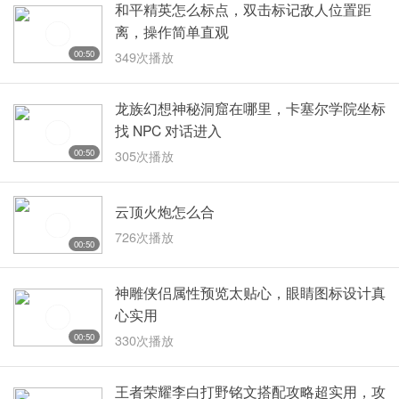
和平精英怎么标点，双击标记敌人位置距
离，操作简单直观
00:50
349次播放
龙族幻想神秘洞窟在哪里，卡塞尔学院坐标
找 NPC 对话进入
00:50
305次播放
云顶火炮怎么合
726次播放
00:50
神雕侠侣属性预览太贴心，眼睛图标设计真
心实用
00:50
330次播放
王者荣耀李白打野铭文搭配攻略超实用，攻