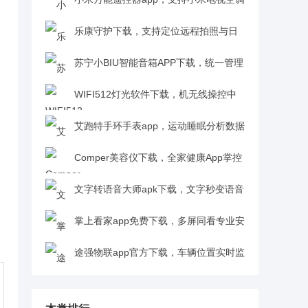
等设备v6.8.2 安卓最新版
乐康守护下载，支持定位远程拍照与日
程提醒v1.1.34 安卓版
苏宁小BIU智能音箱APP下载，统一管理
苏宁系智能硬件v6.4.1 安卓最新版
WIFI512灯光软件下载，机无线操控中
英双语切换v1.1.1 最新版
艾跑特手环手表app，运动睡眠分析数据
云端同步v1.71 最新版
Comper美容仪下载，全家健康App掌控
v5.0.1 安卓版
文字转语音大师apk下载，文字秒变语音
促销宣传好帮手v1.4.0 安卓版
掌上看家app免费下载，多屏同看专业安
防零门槛v5.7.1 最新版
途强物联app官方下载，车辆位置实时监
控与历史轨迹查询v2.0.2 最新版