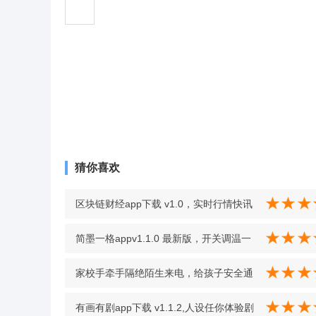
猜你喜欢
区块链财经app下载 v1.0，实时行情快讯
快，重要消息不错过 v1.0
简墨一格appv1.1.0 最新版，开关调温一
键搞定超省心 v1.1.0 最新版
家校手牵手隔绝陌生来电，给孩子安全通
话环境 v1.0.0.0 最新版
有画有剧app下载 v1.1.2,人设任你体验剧