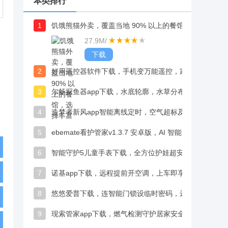
本类排行
1
饥饿熊猫外卖，覆盖当地 90% 以上的餐馆，选择丰富
27.9M
/
下载
2
好用遥控器软件下载，手机变万能遥控，家中电器轻点即控再也不怕找遥控器
3
尔畅探鱼器app下载，水底轮廓，水草分布清晰显示，钓鱼选址更高效
4
造梦者新风app智能离线定时，空气超标及时预警
5
ebemate看护管家v1.3.7 安卓版，AI 智能预警危险，妈妈看娃更放心
6
智能守护5儿童手表下载，全方位护娃超安心
7
诺基app下载，远程提前开空调，上车即享舒适温度告别冷热不适
8
悠悠爱普下载，连智能门锁设临时密码，远程开锁超便捷
9
现索管家app下载，燃气检测守护居家安全