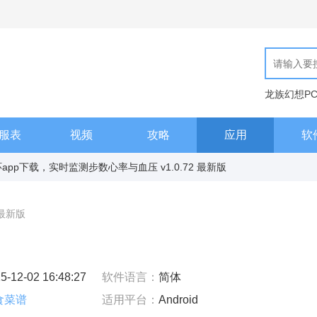
龙族幻想P
现代汉语词
服表
视频
攻略
应用
软
h手环app下载，实时监测步数心率与血压 v1.0.72 最新版
2 最新版
5-12-02 16:48:27
软件语言：
简体
食菜谱
适用平台：
Android