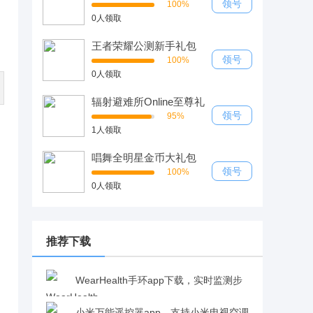
领号
100%
0人领取
王者荣耀公测新手礼包
领号
100%
0人领取
辐射避难所Online至尊礼
包
领号
95%
1人领取
唱舞全明星金币大礼包
领号
100%
0人领取
推荐下载
WearHealth手环app下载，实时监测步
数心率与血压v1.0.72 最新版
小米万能遥控器app，支持小米电视空调