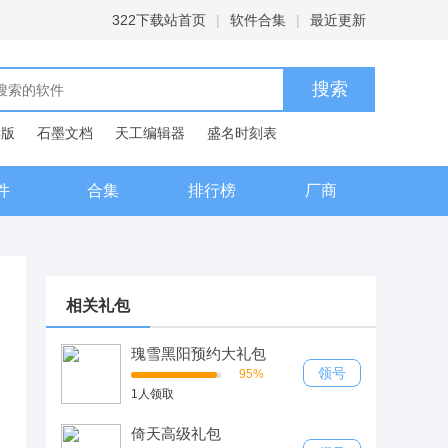
322下载站首页
|
软件合集
|
最近更新
C版
石墨文档
天工编辑器
盛名时刻表
典
件
合集
排行榜
厂商
相关礼包
瑰雪黑阳预约大礼包
领号
95%
1人领取
倚天高级礼包