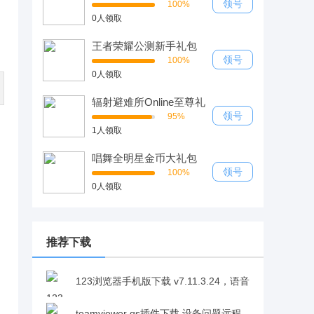
领号
100%
0人领取
王者荣耀公测新手礼包
领号
100%
0人领取
辐射避难所Online至尊礼
包
领号
95%
1人领取
唱舞全明星金币大礼包
领号
100%
0人领取
推荐下载
123浏览器手机版下载 v7.11.3.24，语音
识别助力最短时间找到目标内容v7.11.3.24
teamviewer qs插件下载,设备问题远程