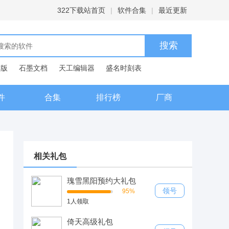
322下载站首页
|
软件合集
|
最近更新
C版
石墨文档
天工编辑器
盛名时刻表
典
件
合集
排行榜
厂商
相关礼包
瑰雪黑阳预约大礼包
领号
95%
1人领取
倚天高级礼包