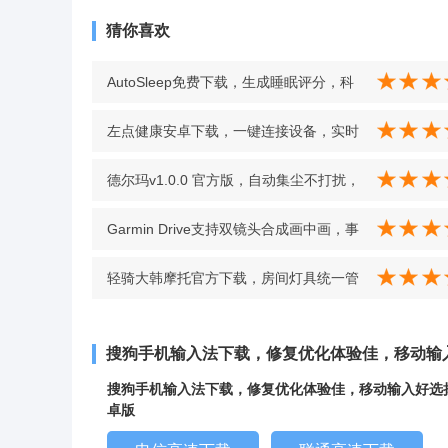
猜你喜欢
AutoSleep免费下载，生成睡眠评分，科
学建议，管理更科学 v20200406 最新版
左点健康安卓下载，一键连接设备，实时
看耳内画面，采耳更轻松 v1.1.2 最新版
德尔玛v1.0.0 官方版，自动集尘不打扰，
轻松享受洁净生活 v1.0.0 官方版
Garmin Drive支持双镜头合成画中画，事
故影像多视角记录 v4.19.34 最新版
轻骑大韩摩托官方下载，房间灯具统一管
理，全屋灯光操控有序又高效 v1.0.0 安卓
搜狗手机输入法下载，修复优化体验佳，移动输
版
搜狗手机输入法下载，修复优化体验佳，移动输入好选择
卓版