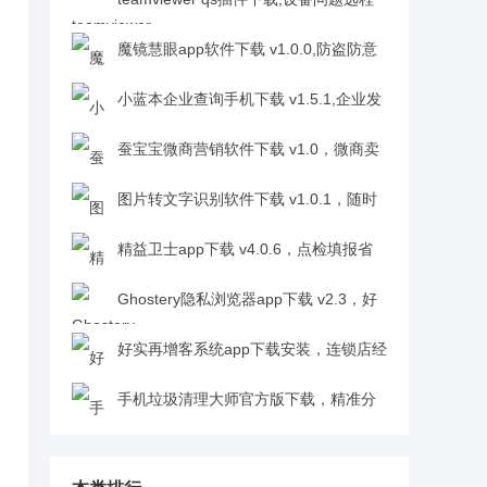
排查超精准v14.5.208
魔镜慧眼app软件下载 v1.0.0,防盗防意
外视频监控随时看超放心v1.0.0
小蓝本企业查询手机下载 v1.5.1,企业发
展趋势一眼看透v1.5.1
蚕宝宝微商营销软件下载 v1.0，微商卖
货流程简化轻松赚钱v1.0
图片转文字识别软件下载 v1.0.1，随时
调取复用便捷又省心v1.0.1
精益卫士app下载 v4.0.6，点检填报省
时不增加员工负担超贴心v4.0.6
Ghostery隐私浏览器app下载 v2.3，好
实再增客系统笔笔交易听得到更安心v2.3
好实再增客系统app下载安装，连锁店经
营状况实时查看超便捷v3.2.2
手机垃圾清理大师官方版下载，精准分
析清理腾出存储空间超实用v1.0.0