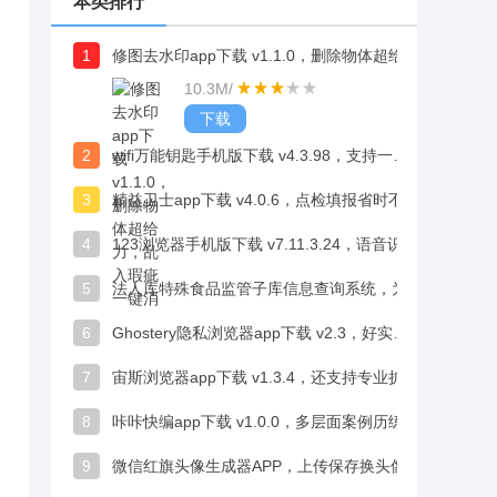
本类排行
1
修图去水印app下载 v1.1.0，删除物体超给力，乱入瑕疵一键消
10.3M
/
下载
2
wifi万能钥匙手机版下载 v4.3.98，支持一键连接，让你省流量上网
3
精益卫士app下载 v4.0.6，点检填报省时不增加员工负担超贴心
4
123浏览器手机版下载 v7.11.3.24，语音识别助力最短时间找到目标内容
5
法人库特殊食品监管子库信息查询系统，为特殊食品监管信息查询提供可靠参考
6
Ghostery隐私浏览器app下载 v2.3，好实再增客系统笔笔交易听得到更安心
7
宙斯浏览器app下载 v1.3.4，还支持专业扩展模式和护眼模式，带来良好上网体验
8
咔咔快编app下载 v1.0.0，多层面案例历练，电视台办公好助手
9
微信红旗头像生成器APP，上传保存换头像三步轻松搞定超便捷