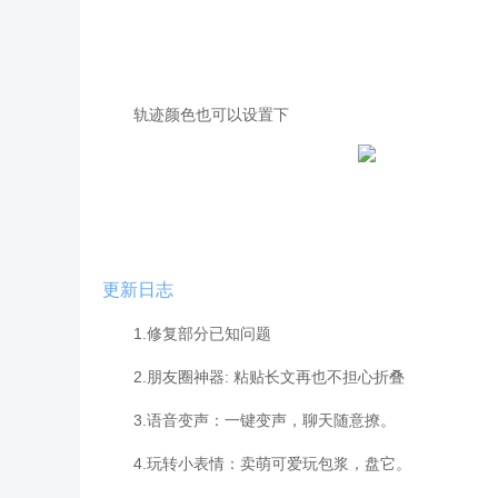
轨迹颜色也可以设置下
更新日志
1.修复部分已知问题
2.朋友圈神器: 粘贴长文再也不担心折叠
3.语音变声：一键变声，聊天随意撩。
4.玩转小表情：卖萌可爱玩包浆，盘它。