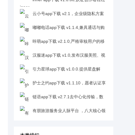
收获支持者与认可v1.0.00
云小号app下载 v2.1，企业级隐私方案
阻断号码泄露更安心v2.1
嘟嘟电话app下载 v1.1.4,兼具通话与购
物功能v1.1.4
咔萌app下载 v2.1.0,严格审核用户的移
动社交客户端，安全有保障v2.1.0
汉服迷app下载 v1.0,发布汉服美照、视
频和日常，与同好交流v1.0
引力星球app下载 v1.0.0.提供星盘解
析，助你明晰个性特点与优劣势v1.0.0
护士之约app下载 v1.1.10，愿者认证享
更多权益，公益活动可报名v1.1.10
链语app下载 v2.7.1去中心化传输，数
据安全有底气v2.7.1
有朋旅游服务业人脉平台 ，八大核心领
域，职场交流合作超对口v1.2.0