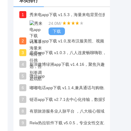
本类排行
1
秀来电app下载 v1.5.3，海量来电背景任挑选，告别单调超炫酷
24.0M
/
下载
2
汉服迷app下载 v1.0,发布汉服美照、视频和日常，与同好交流
3
恋恋app下载 v1.0.3，八人连麦畅聊嗨歌，拒绝尬聊超尽兴
4
新浪微博绿洲app下载 v1.4.16，聚焦兴趣好友圈，社交纯粹超舒心
5
微信app
6
嘟嘟电话app下载 v1.1.4,兼具通话与购物功能
7
链语app下载 v2.7.1去中心化传输，数据安全有底气
8
有朋旅游服务业人脉平台 ，八大核心领域，职场交流合作超对口
9
Rela热拉软件下载 v5.0.5，专业女性交友社区，千万女生的信赖之选