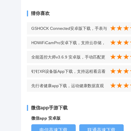
猜你喜欢
GSHOCK Connected安卓版下载，手表与
手机数据同步流畅，功能联动更可靠
HDWiFiCamPro安卓下载，支持云存储，
v3.0.2(0803A) 最新版
移动侦测推送、安防给力 v7.4 最新版
全能遥控大师v3.6.9 安卓版，手动匹配更
灵活，万能遥控适配无压力 v3.6.9 安卓版
钉钉XR设备版App下载，支持远程看店看
家，实时查看监控视频 v6.5.10.2000 安卓
先行者健康app下载，运动健康数据直观
版
看，健康状态一目了然 v1.1.5 最新版
微信app手游下载
微信app 安卓版
电信高速下载
联通高速下载