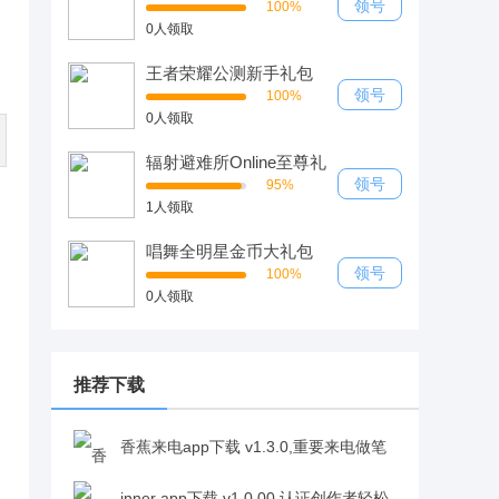
领号
100%
0人领取
王者荣耀公测新手礼包
领号
100%
0人领取
辐射避难所Online至尊礼
包
领号
95%
1人领取
唱舞全明星金币大礼包
领号
100%
0人领取
推荐下载
香蕉来电app下载 v1.3.0,重要来电做笔
记骚扰电话统统 Say Nov1.3.0
inner app下载 v1.0.00,认证创作者轻松