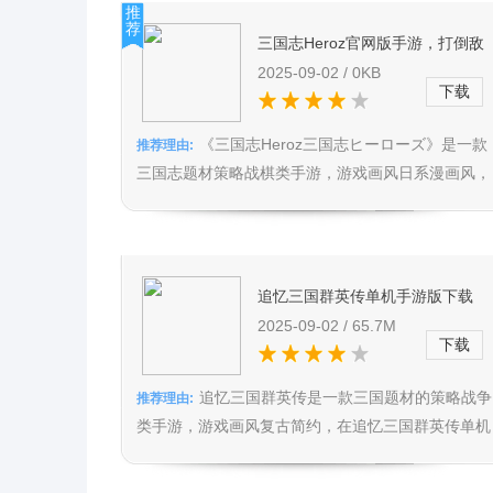
推
荐
三国志Heroz官网版手游，打倒敌
方主将即获胜，规则清晰易上手
2025-09-02 / 0KB
下载
《三国志Heroz三国志ヒーローズ》是一款
推荐理由:
三国志题材策略战棋类手游，游戏画风日系漫画风，
在三国志Heroz官网版...
追忆三国群英传单机手游版下载
v1.0，复古简约画风三国策略战
2025-09-02 / 65.7M
下载
游，单机玩法还原初代心动体验
追忆三国群英传是一款三国题材的策略战争
推荐理由:
类手游，游戏画风复古简约，在追忆三国群英传单机
手游版之中你可以体验到当年玩...