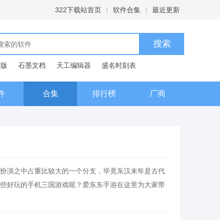
322下载站首页
|
软件合集
|
最近更新
C版
石墨文档
天工编辑器
盛名时刻表
典
件
合集
排行榜
厂商
扮演之中占重比较大的一个分支，毕竟东汉末年是古代
些好玩的手机三国游戏呢？爱东东手游在这里为大家带