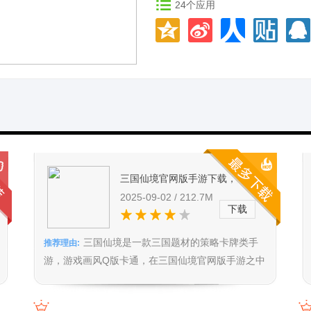
24
个应用
三国仙境官网版手游下载，灵活搭
配显策略，用不同战术感受乱世纷
2025-09-02 / 212.7M
下载
争热血
三国仙境是一款三国题材的策略卡牌类手
推荐理由:
游，游戏画风Q版卡通，在三国仙境官网版手游之中
你需要收集各种强大英雄的卡组，打造一个完美的组
合，横扫整个三国。