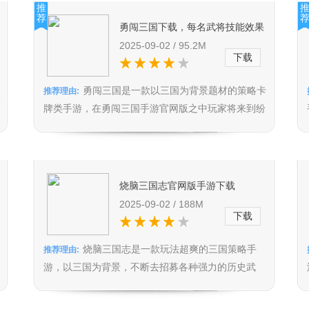
推
荐
勇闯三国下载，每名武将技能效果
各异，排兵布阵挑战策略极限
2025-09-02 / 95.2M
下载
勇闯三国是一款以三国为背景题材的策略卡
推荐理由:
牌类手游，在勇闯三国手游官网版之中玩家将来到纷
争不断的三国时代，与各路豪杰...
烧脑三国志官网版手游下载
v1.7.0，精致场景三国策略手游，
2025-09-02 / 188M
下载
以 165 座城池为棋盘显宏观策略
烧脑三国志是一款玩法超爽的三国策略手
推荐理由:
游，以三国为背景，不断去招募各种强力的历史武
将，烧脑三国志官网版手游中还有丰...