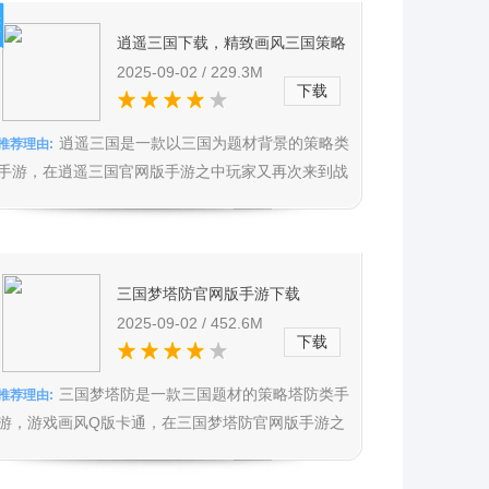
推
荐
逍遥三国下载，精致画风三国策略
游，恢弘场景带你身临其境逐鹿三
2025-09-02 / 229.3M
下载
国
逍遥三国是一款以三国为题材背景的策略类
推荐理由:
手游，在逍遥三国官网版手游之中玩家又再次来到战
火纷飞的三国时代，在这运筹帷...
三国梦塔防官网版手游下载
v3.3.0， 全自由实时沙盘，真实还
2025-09-02 / 452.6M
下载
原三国图景
三国梦塔防是一款三国题材的策略塔防类手
推荐理由:
游，游戏画风Q版卡通，在三国梦塔防官网版手游之
中你需要想方设法的运用策略颠...