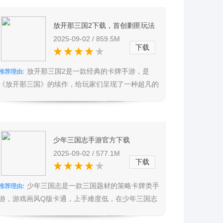
放开那三国2下载，首创剿匪玩法
指尖暴走，拳拳到肉连击不停
2025-09-02 / 859.5M
下载
放开那三国2是一款经典的卡牌手游，是
推荐理由:
《放开那三国》的续作，给玩家们呈现了一种超凡的
体验，可谓是诚意满满，战斗体验...
少年三国志手游官方下载
v5.5.20，上手难度低，招募名将搭
2025-09-02 / 577.1M
下载
卡组致胜
少年三国志是一款三国题材的策略卡牌类手
推荐理由:
游，游戏画风Q版卡通，上手难度低，在少年三国志
手游官方版之中有着许许多多强...