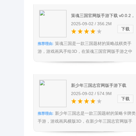
策魂三国官网版手游下载 v0.0.2，
低氪金需求，招募武将用策略颠覆
2025-09-02 / 356.2M
下载
乱世
策魂三国是一款三国题材的策略战棋类手
推荐理由:
游，游戏画风手绘3D，在策魂三国官网版手游之中
你需要招募那些强大的武将，开始...
新少年三国志官网版手游下载
v5.5.20，策略排兵布阵，震撼打
2025-09-02 / 574.9M
下载
场面享视觉盛宴
新少年三国志是一款三国题材的策略卡牌类
推荐理由:
手游，游戏画风横版3D，在新少年三国志官网版手
游之中你需要收集各种各样的三...