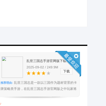
乱世三国志手游官网版下载，重演
经典战役，体验乱世硝烟战场
2025-09-02 / 249.9M
下载
乱世三国志是一款以三国作为题材背景的卡
推荐理由:
牌策略类手游，在乱世三国志手游官网版之中玩家将
作为一城之主来到纷争不断的三...