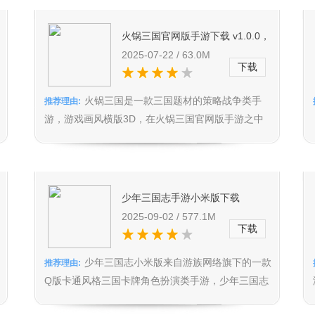
火锅三国官网版手游下载 v1.0.0，
复古风格让三国爱好者超沉迷
2025-07-22 / 63.0M
下载
火锅三国是一款三国题材的策略战争类手
推荐理由:
游，游戏画风横版3D，在火锅三国官网版手游之中
有着丰富的战斗系统，以及三国志...
少年三国志手游小米版下载
斗
v5.5.20，小米玩家专属版本，新彩
2025-09-02 / 577.1M
下载
金名将墨子上线
少年三国志小米版来自游族网络旗下的一款
推荐理由:
Q版卡通风格三国卡牌角色扮演类手游，少年三国志
手游小米版本这是专门为广大小...