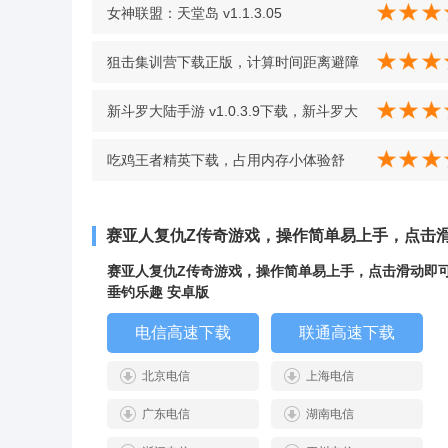
锋仙侠手游下载 v1.0.0
女神联盟：天堂岛 v1.1.3.05
狙击集训营下载正版，计算时间距离避障
碍，精准命中敌人成就感足 v1.0 最新版
新斗罗大陆手游 v1.0.3.9下载，新斗罗大
陆动漫卡牌手游下载 v1.0.3.9
吃鸡王者精英下载，占用内存小体验舒
适，完成挑战升等级拿金币钻石奖励超省
赛亚人复仇Z传奇游戏，操作简单易上手，点击
心 v2023.11.03 最新版
赛亚人复仇Z传奇游戏，操作简单易上手，点击滑动即
垂钓乐趣 安卓版
电信高速下载
联通高速下载
北京电信
上海电信
广东电信
湖南电信