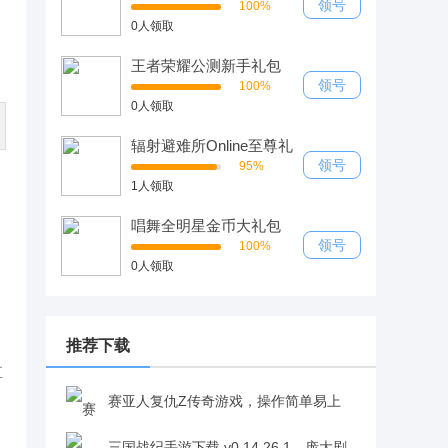
领号
100%
0人领取
王者荣耀公测新手礼包
领号
100%
0人领取
辐射避难所Online至尊礼
包
领号
95%
1人领取
唱舞全明星金币大礼包
领号
100%
0人领取
推荐下载
直
赛亚人复仇Z传奇游戏，操作简单易上
手，点击滑动即可享受垂钓乐趣v1.0.1
三国战纪手游下载 v0.14.26.1，庞大剧