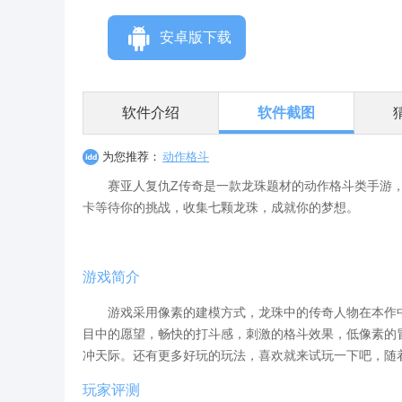
安卓版下载
软件介绍
软件截图
为您推荐：
动作格斗
赛亚人复仇Z传奇是一款龙珠题材的动作格斗类手游，
卡等待你的挑战，收集七颗龙珠，成就你的梦想。
游戏简介
游戏采用像素的建模方式，龙珠中的传奇人物在本作中
目中的愿望，畅快的打斗感，刺激的格斗效果，低像素的
冲天际。还有更多好玩的玩法，喜欢就来试玩一下吧，随
玩家评测