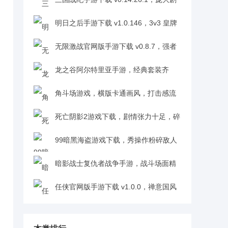
情世界观，揭秘英雄出生故事刷新认知
明日之后手游下载 v1.0.146，3v3 皇牌
v0.14.26.1
空战策略十足v1.0.146
无限激战官网版手游下载 v0.8.7，强者
对决凭操作说话，点燃战斗之魂成就感满满
龙之谷阿尔特里亚手游，经典套装齐
v0.8.7
聚，个性搭配亮眼v1.35.0
角斗场游戏，横版卡通画风，打击感流
畅体验佳v1.0
死亡阴影2游戏下载，剧情张力十足，碎
片时间玩正好v1.19
99暗黑海盗游戏下载，秀操作粉碎敌人
超爽快v0.89
暗影战士复仇者战争手游，战斗场面精
彩夺目，视觉听觉双享受v1.32.1
任侠官网版手游下载 v1.0.0，禅意国风
美术融合武侠韵味超吸睛v1.0.0