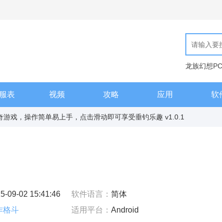
龙族幻想P
现代汉语词
服表
视频
攻略
应用
软
奇游戏，操作简单易上手，点击滑动即可享受垂钓乐趣 v1.0.1
5-09-02 15:41:46
软件语言：
简体
作格斗
适用平台：
Android