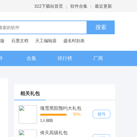
322下载站首页
|
软件合集
|
最近更新
C版
石墨文档
天工编辑器
盛名时刻表
典
件
合集
排行榜
厂商
相关礼包
瑰雪黑阳预约大礼包
领号
95%
1人领取
倚天高级礼包