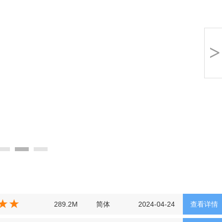
>
289.2M
简体
2024-04-24
查看详情