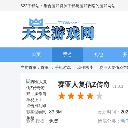
322下载站：集合游戏资源下载与游戏攻略的游戏网站
首页
手游
礼包
开
当前首页：
首页
→
手机游戏
→
动作格斗
→ 赛亚人复仇Z传
赛亚人复仇Z传奇
v1.0.1
软件大小：
83.6M
更新时间：
202
软件授权：
免费
所属分类：
动