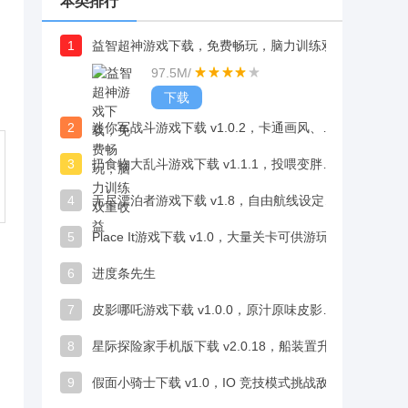
本类排行
1
益智超神游戏下载，免费畅玩，脑力训练双重收益
97.5M
/
下载
2
迷你军战斗游戏下载 v1.0.2，卡通画风、定制BGM增强沉浸感
3
扔食物大乱斗游戏下载 v1.1.1，投喂变胖迟缓对手恶搞趣味超解压
4
无尽漂泊者游戏下载 v1.8，自由航线设定探索浩瀚宇宙
5
Place It游戏下载 v1.0，大量关卡可供游玩，适合发泄烦闷、消磨时间
6
进度条先生
7
皮影哪吒游戏下载 v1.0.0，原汁原味皮影剪纸打造视觉盛宴
8
星际探险家手机版下载 v2.0.18，船装置升级酷炫颜值与科技感双在线
9
假面小骑士下载 v1.0，IO 竞技模式挑战敌人乐趣满满超解压