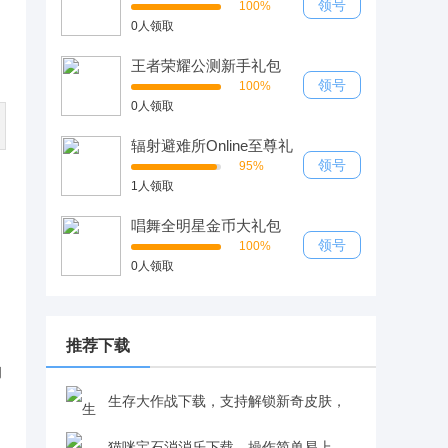
领号
100%
0人领取
王者荣耀公测新手礼包
领号
100%
0人领取
辐射避难所Online至尊礼
包
领号
95%
1人领取
唱舞全明星金币大礼包
领号
100%
0人领取
推荐下载
习
生存大作战下载，支持解锁新奇皮肤，
卡通吃鸡体验更有趣v1.0.1
猫咪宝石消消乐下载，操作简单易上