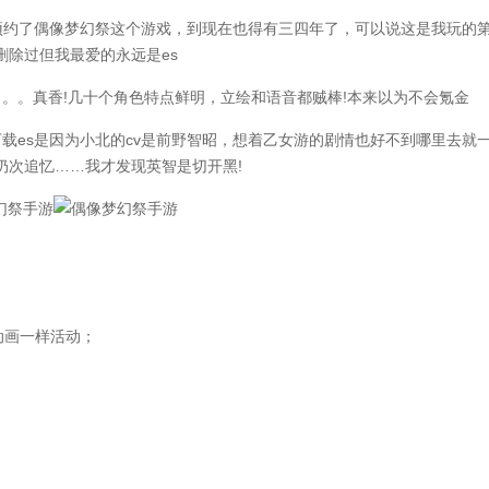
约了偶像梦幻祭这个游戏，到现在也得有三四年了，可以说这是我玩的
除过但我最爱的永远是es
。真香!几十个角色特点鲜明，立绘和语音都贼棒!本来以为不会氪金
es是因为小北的cv是前野智昭，想着乙女游的剧情也好不到哪里去就
奶次追忆……我才发现英智是切开黑!
动画一样活动；