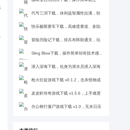
第
手，无氪金无广告，老少皆宜超良心1.0.0
代号三消下载，休闲益智属性拉满，轻
松体验战斗乐趣，萌系玩家必玩v0.53
快乐极限赛车下载，高难度赛道、多陷
一
阱，刺激挑战超上头v1.0
冒险历险记下载，排兵布阵助通关，玩
着有简单的快乐v1.0.0
Sling Blow下载，操作简单却有技术感，
老少皆宜超易上手v1.0.1
潜入深海下载，化身为潜水员潜入深海
探秘密，过程需谨慎避危险v1.0.0
枪火狂徒游戏下载 v0.1.2，击杀怪物成
长实力，探索数据世界终极秘密v0.1.2
皮皮虾传奇游戏下载 v1.5.6，上手难度
低，扮演养殖大户养神兽发家v1.5.6
办公椅打僵尸游戏下载 v1.0，无末日压
抑感，主打轻松欢乐v1.0