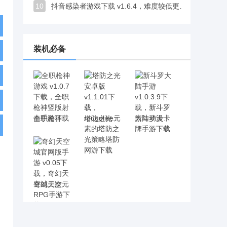
10
抖音感染者游戏下载 v1.6.4，难度较低更适合轻松打发时间
装机必备
全职枪神游戏 v1.0.7下载，全职枪神竖版射击手游下载
塔防之光安卓版 v1.1.01下载，rougelike元素的塔防之光策略塔防网游下载
新斗罗大陆手游 v1.0.3.9下载，新斗罗大陆动漫卡牌手游下载
奇幻天空城官网版手游 v0.05下载，奇幻天空城二次元RPG手游下载