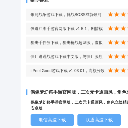
银河战争游戏下载，挑战BOSS成就银河
最强指挥官 v1.0.0.0 安卓版
侠道江湖手游官网版下载 v1.5.1，剧情模
式与自由游历让体验更丰富 v1.5.1
狙击手任务下载，狙击枪战超刺激，虚拟
战斗真实感拉满 v1.1 安卓版
僵尸遭遇战游戏下载中文版，与僵尸激烈
较量，靠精湛枪法完成生存挑战 v1.6 安卓
i Peel Good游戏下载 v1.03.01，高额分数
版
挑战带来轻度竞技乐趣 v1.03.01
偶像梦幻祭手游官网版，二次元卡通画风，角色
偶像梦幻祭手游官网版，二次元卡通画风，角色立绘精
安卓版
电信高速下载
联通高速下载