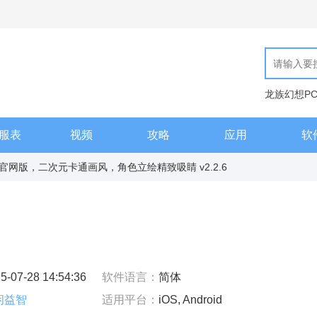
龙族幻想P
现代汉语词
服表
视频
攻略
应用
软
官网版，二次元卡通画风，角色立绘精致吸睛 v2.2.6
5-07-28 14:54:36
软件语言：
简体
闲益智
适用平台：
iOS, Android