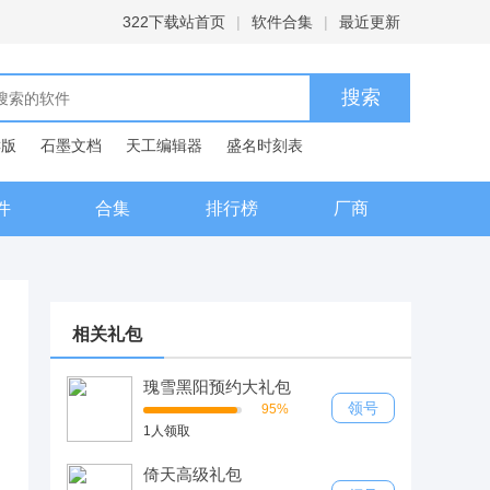
322下载站首页
|
软件合集
|
最近更新
C版
石墨文档
天工编辑器
盛名时刻表
典
件
合集
排行榜
厂商
相关礼包
瑰雪黑阳预约大礼包
领号
95%
1人领取
倚天高级礼包