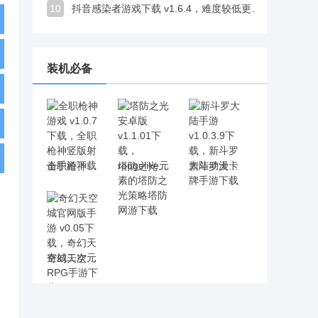
10
抖音感染者游戏下载 v1.6.4，难度较低更适合轻松打发时间
装机必备
全职枪神游戏 v1.0.7下载，全职枪神竖版射击手游下载
塔防之光安卓版 v1.1.01下载，rougelike元素的塔防之光策略塔防网游下载
新斗罗大陆手游 v1.0.3.9下载，新斗罗大陆动漫卡牌手游下载
奇幻天空城官网版手游 v0.05下载，奇幻天空城二次元RPG手游下载