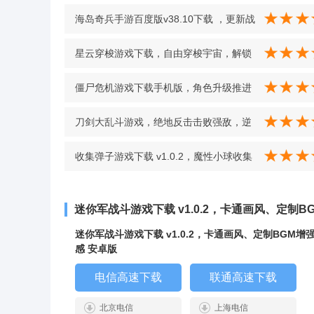
海岛奇兵手游百度版v38.10下载 ，更新战
斗母舰新赛季，迫击炮手兵种超亮眼
星云穿梭游戏下载，自由穿梭宇宙，解锁
v38.10
关卡冒险 v1.2 最新版
僵尸危机游戏下载手机版，角色升级推进
剧情，闯关得积分冲排名 v2.0.1 安卓版
刀剑大乱斗游戏，绝地反击击败强敌，逆
袭胜利超爽快 v1.0.9
收集弹子游戏下载 v1.0.2，魔性小球收集
玩法带来无限欢乐 v1.0.2
迷你军战斗游戏下载 v1.0.2，卡通画风、定制
迷你军战斗游戏下载 v1.0.2，卡通画风、定制BGM增
感 安卓版
电信高速下载
联通高速下载
北京电信
上海电信