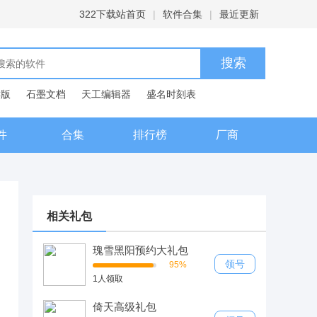
322下载站首页
|
软件合集
|
最近更新
C版
石墨文档
天工编辑器
盛名时刻表
典
件
合集
排行榜
厂商
相关礼包
瑰雪黑阳预约大礼包
领号
95%
1人领取
倚天高级礼包