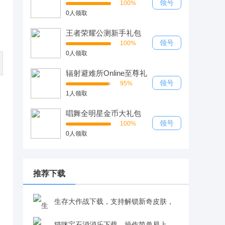
领号
100%
0人领取
王者荣耀公测新手礼包
领号
100%
0人领取
辐射避难所Online至尊礼
包
领号
95%
1人领取
唱舞全明星金币大礼包
领号
100%
0人领取
推荐下载
生存大作战下载，支持解锁新奇皮肤，
卡通吃鸡体验更有趣v1.0.1
猫咪宝石消消乐下载，操作简单易上