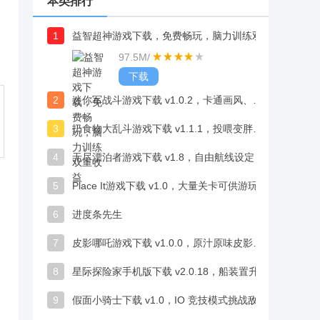
本类排行
1
益智超神游戏下载，免费畅玩，脑力训练双重收益
97.5M
/
下载
2
迷你军战斗游戏下载 v1.0.2，卡通画风、定制BGM增强沉浸感
3
扔食物大乱斗游戏下载 v1.1.1，投喂变胖迟缓对手恶搞趣味超解压
4
无尽漂泊者游戏下载 v1.8，自由航线设定探索浩瀚宇宙
5
Place It游戏下载 v1.0，大量关卡可供游玩，适合发泄烦闷、消磨时间
6
进度条先生
7
皮影哪吒游戏下载 v1.0.0，原汁原味皮影剪纸打造视觉盛宴
8
星际探险家手机版下载 v2.0.18，船装置升级酷炫颜值与科技感双在线
9
假面小骑士下载 v1.0，IO 竞技模式挑战敌人乐趣满满超解压