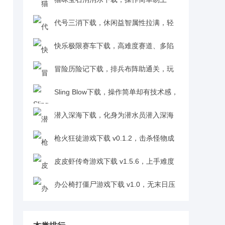
手，无氪金无广告，老少皆宜超良心1.0.0
代号三消下载，休闲益智属性拉满，轻
松体验战斗乐趣，萌系玩家必玩v0.53
快乐极限赛车下载，高难度赛道、多陷
阱，刺激挑战超上头v1.0
冒险历险记下载，排兵布阵助通关，玩
着有简单的快乐v1.0.0
Sling Blow下载，操作简单却有技术感，
老少皆宜超易上手v1.0.1
潜入深海下载，化身为潜水员潜入深海
探秘密，过程需谨慎避危险v1.0.0
枪火狂徒游戏下载 v0.1.2，击杀怪物成
长实力，探索数据世界终极秘密v0.1.2
皮皮虾传奇游戏下载 v1.5.6，上手难度
低，扮演养殖大户养神兽发家v1.5.6
办公椅打僵尸游戏下载 v1.0，无末日压
抑感，主打轻松欢乐v1.0