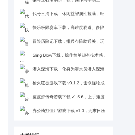
手，无氪金无广告，老少皆宜超良心1.0.0
代号三消下载，休闲益智属性拉满，轻
松体验战斗乐趣，萌系玩家必玩v0.53
快乐极限赛车下载，高难度赛道、多陷
阱，刺激挑战超上头v1.0
冒险历险记下载，排兵布阵助通关，玩
着有简单的快乐v1.0.0
Sling Blow下载，操作简单却有技术感，
老少皆宜超易上手v1.0.1
潜入深海下载，化身为潜水员潜入深海
探秘密，过程需谨慎避危险v1.0.0
枪火狂徒游戏下载 v0.1.2，击杀怪物成
长实力，探索数据世界终极秘密v0.1.2
皮皮虾传奇游戏下载 v1.5.6，上手难度
低，扮演养殖大户养神兽发家v1.5.6
办公椅打僵尸游戏下载 v1.0，无末日压
抑感，主打轻松欢乐v1.0