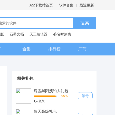
322下载站首页
|
软件合集
|
最近更新
C版
石墨文档
天工编辑器
盛名时刻表
典
件
合集
排行榜
厂商
相关礼包
瑰雪黑阳预约大礼包
领号
95%
1人领取
倚天高级礼包