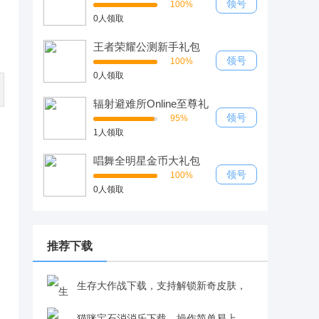
领号
100%
0人领取
王者荣耀公测新手礼包
领号
100%
0人领取
辐射避难所Online至尊礼
包
领号
95%
1人领取
唱舞全明星金币大礼包
领号
100%
0人领取
推荐下载
生存大作战下载，支持解锁新奇皮肤，
卡通吃鸡体验更有趣v1.0.1
猫咪宝石消消乐下载，操作简单易上