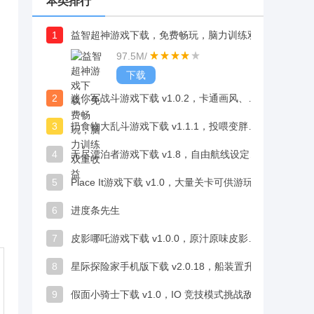
本类排行
1
益智超神游戏下载，免费畅玩，脑力训练双重收益
97.5M
/
下载
2
迷你军战斗游戏下载 v1.0.2，卡通画风、定制BGM增强沉浸感
3
扔食物大乱斗游戏下载 v1.1.1，投喂变胖迟缓对手恶搞趣味超解压
4
无尽漂泊者游戏下载 v1.8，自由航线设定探索浩瀚宇宙
5
Place It游戏下载 v1.0，大量关卡可供游玩，适合发泄烦闷、消磨时间
6
进度条先生
7
皮影哪吒游戏下载 v1.0.0，原汁原味皮影剪纸打造视觉盛宴
8
星际探险家手机版下载 v2.0.18，船装置升级酷炫颜值与科技感双在线
9
假面小骑士下载 v1.0，IO 竞技模式挑战敌人乐趣满满超解压