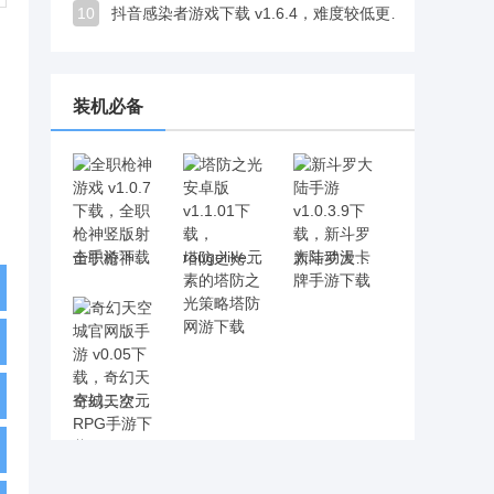
10
抖音感染者游戏下载 v1.6.4，难度较低更适合轻松打发时间
装机必备
全职枪神游戏 v1.0.7下载，全职枪神竖版射击手游下载
塔防之光安卓版 v1.1.01下载，rougelike元素的塔防之光策略塔防网游下载
新斗罗大陆手游 v1.0.3.9下载，新斗罗大陆动漫卡牌手游下载
奇幻天空城官网版手游 v0.05下载，奇幻天空城二次元RPG手游下载