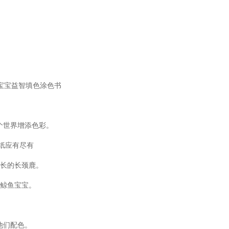
个世界增添色彩。
纸应有尽有
长的长颈鹿。
鲸鱼宝宝。
。
他们配色。