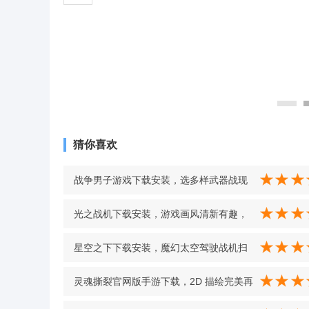
猜你喜欢
战争男子游戏下载安装，选多样武器战现
代模式，画面精美对决过瘾 v1.0.2 中文版
光之战机下载安装，游戏画风清新有趣，
前作暗影战机基础上加入更多新玩法 v3.0
星空之下下载安装，魔幻太空驾驶战机扫
中文版
敌机，填充弹药升级飞机轻松获奖励 v1.1
灵魂撕裂官网版手游下载，2D 描绘完美再
安卓版