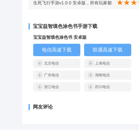
现数十位角色，外形和技能都做到神还原
生死飞行手游v1.0.0 安卓版，所有玩家都
v1.15.35
能轻松享受，逼真飞行环境带来沉浸式驾
宝宝益智填色涂色书手游下载
驶 v1.0.0 安卓版
宝宝益智填色涂色书 安卓版
电信高速下载
联通高速下载
北京电信
上海电信
广东电信
湖南电信
浙江电信
四川电信
网友评论