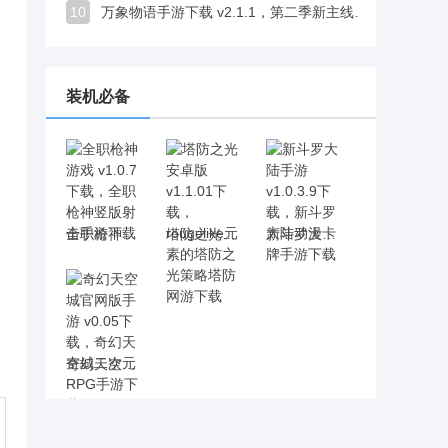
10
万象物语手游下载 v2.1.1，第二季新主线开启探索乐趣十足
装机必备
全职枪神游戏 v1.0.7下载，全职枪神竖版射击手游下载
塔防之光安卓版 v1.1.01下载，rougelike元素的塔防之光策略塔防网游下载
新斗罗大陆手游 v1.0.3.9下载，新斗罗大陆动漫卡牌手游下载
奇幻天空城官网版手游 v0.05下载，奇幻天空城二次元RPG手游下载