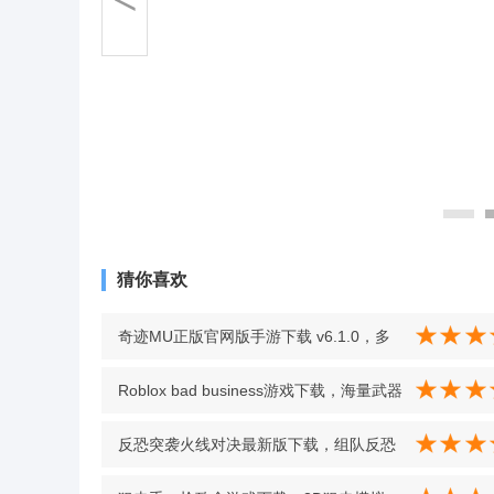
猜你喜欢
奇迹MU正版官网版手游下载 v6.1.0，多
样选择搭配复杂怪物挑战超带感 v6.1.0
Roblox bad business游戏下载，海量武器
随心搭配，精准操作决胜战场 2.536.458
反恐突袭火线对决最新版下载，组队反恐
激战，解锁高难度地图 v1.0 安卓版