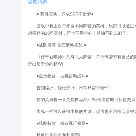
游戏特色
● 英雄召唤，养成SSR不是梦●
游戏中有上百个来自不同阵营的英雄，玩家可以通过许
超强劲的10星英雄，再也不用担心非酋抽不到SSR了。
●战队培养 百变策略搭配 ●
《传奇召唤师》共有六大阵营，每个阵营都有自己的阵
玩出属于你的精彩!
●全天收益，挂机自动战斗●
告别爆肝，轻松护肝，日常只需10分钟!
你的英雄将一直为你自动战斗!轻松等待即可获得史诗
离线一样可以获得丰厚的奖励，你再也不用担心会被游
●炫酷特效，极致视听盛宴●
精致唯美的角色和画面!