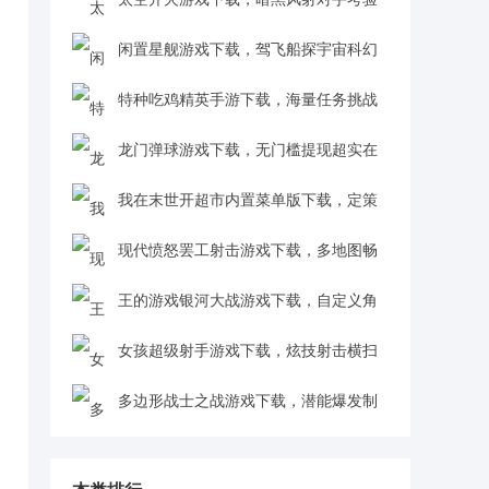
反应超刺激v1.1.2 安卓版
闲置星舰游戏下载，驾飞船探宇宙科幻
感拉满v0.2 安卓版
特种吃鸡精英手游下载，海量任务挑战
冒险超有趣v1.0 安卓版
龙门弹球游戏下载，无门槛提现超实在
v6.0.05 红包版
我在末世开超市内置菜单版下载，定策
略搞贸易成商业领袖v1.2 安卓版
现代愤怒罢工射击游戏下载，多地图畅
吃鸡超带感v1.1 安卓版
王的游戏银河大战游戏下载，自定义角
色战趣十足v3.0.0 中文版
女孩超级射手游戏下载，炫技射击横扫
怪物v1.1.11 安卓版
多边形战士之战游戏下载，潜能爆发制
霸战场v2.0 安卓版