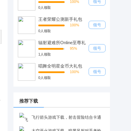
领号
100%
0人领取
王者荣耀公测新手礼包
领号
100%
0人领取
辐射避难所Online至尊礼
包
领号
95%
1人领取
唱舞全明星金币大礼包
领号
100%
0人领取
推荐下载
百
飞行箭头游戏下载，射击冒险结合卡通
画风体验佳v4.8.5 安卓版
太空开火游戏下载，暗黑风射对手考验