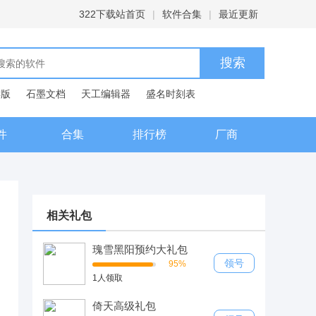
322下载站首页
|
软件合集
|
最近更新
C版
石墨文档
天工编辑器
盛名时刻表
典
件
合集
排行榜
厂商
相关礼包
瑰雪黑阳预约大礼包
领号
95%
1人领取
倚天高级礼包