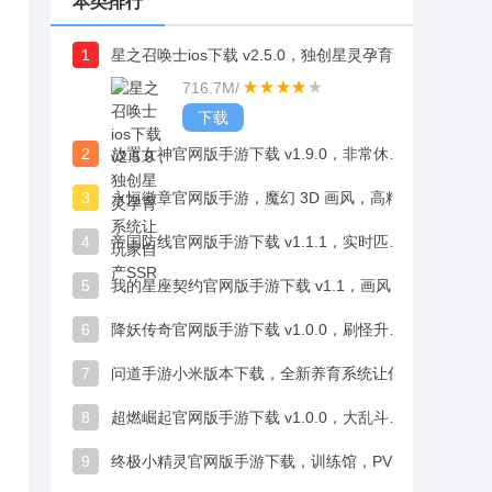
本类排行
1
星之召唤士ios下载 v2.5.0，独创星灵孕育系统让玩家自产SSR
716.7M
/
下载
2
放置女神官网版手游下载 v1.9.0，非常休闲的趣味玩法，能自动完成各种任务
3
永恒徽章官网版手游，魔幻 3D 画风，高精建模画面细腻震撼
4
帝国防线官网版手游下载 v1.1.1，实时匹配真人玩家在线见招拆招超带感
5
我的星座契约官网版手游下载 v1.1，画风不错，小哥哥们颜值在线很吸睛
6
降妖传奇官网版手游下载 v1.0.0，刷怪升级解锁更多玩法，体验丰富战斗打击感
7
问道手游小米版本下载，全新养育系统让你体验为人父母的乐趣
8
超燃崛起官网版手游下载 v1.0.0，大乱斗模式、竞技场排名增添多元乐趣
9
终极小精灵官网版手游下载，训练馆，PVP，副本多元挑战