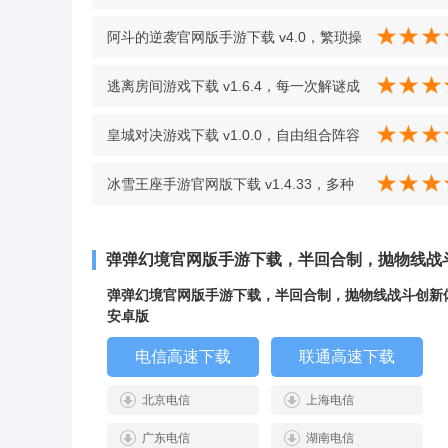
镇超燃 v306.1.0.3018 最新版
阿斗的逆袭官网版手游下载 v4.0，繁琐操
作自由畅享三国逆袭之旅 v4.0
逃离房间游戏下载 v1.6.4，每一次解谜成
功都收获满满满足感 v1.6.4
皇城对决游戏下载 v1.0.0，自由组合阵容
打造专属战术体系 v1.0.0
冰雪王座手游官网版下载 v1.4.33，多种
战斗玩法和丰富副本，带来别样乐趣
弹弹幻境官网版手游下载，半回合制，抛物线战
v1.4.33
弹弹幻境官网版手游下载，半回合制，抛物线战斗创新
安卓版
电信高速下载
联通高速下载
北京电信
上海电信
广东电信
湖南电信