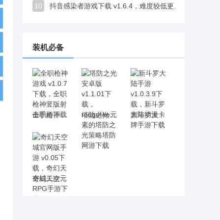
10
抖音感染者游戏下载 v1.6.4，难度较低更适合轻松打发时间
装机必备
全职枪神游戏 v1.0.7下载，全职枪神竖版射击手游下载
塔防之光安卓版 v1.1.01下载，rougelike元素的塔防之光策略塔防网游下载
新斗罗大陆手游 v1.0.3.9下载，新斗罗大陆动漫卡牌手游下载
奇幻天空城官网版手游 v0.05下载，奇幻天空城二次元RPG手游下载