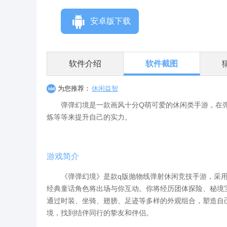
安卓版下载
软件介绍
软件截图
为您推荐：
休闲益智
弹弹幻境是一款画风十分Q萌可爱的休闲类手游，在弹
炼等等来提升自己的实力。
游戏简介
《弹弹幻境》是款q版抛物线弹射休闲竞技手游，采用半
经典童话角色将出场与你互动。你将经历团体探险、秘境
通过时装、坐骑、翅膀、足迹等多样的外观组合，塑造自
境，找到结伴同行的挚友和伴侣。