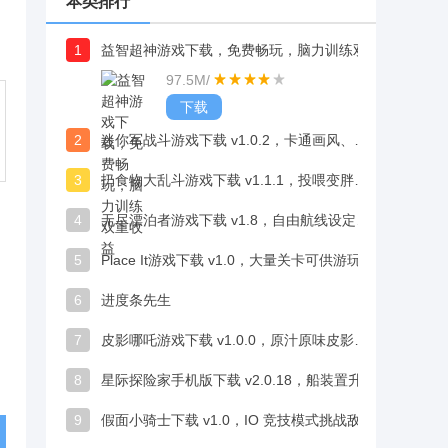
本类排行
1
益智超神游戏下载，免费畅玩，脑力训练双重收益
97.5M
/
下载
2
迷你军战斗游戏下载 v1.0.2，卡通画风、定制BGM增强沉浸感
3
扔食物大乱斗游戏下载 v1.1.1，投喂变胖迟缓对手恶搞趣味超解压
4
无尽漂泊者游戏下载 v1.8，自由航线设定探索浩瀚宇宙
5
Place It游戏下载 v1.0，大量关卡可供游玩，适合发泄烦闷、消磨时间
6
进度条先生
7
皮影哪吒游戏下载 v1.0.0，原汁原味皮影剪纸打造视觉盛宴
8
星际探险家手机版下载 v2.0.18，船装置升级酷炫颜值与科技感双在线
9
假面小骑士下载 v1.0，IO 竞技模式挑战敌人乐趣满满超解压