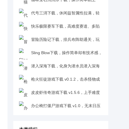
手，无氪金无广告，老少皆宜超良心1.0.0
代号三消下载，休闲益智属性拉满，轻
松体验战斗乐趣，萌系玩家必玩v0.53
快乐极限赛车下载，高难度赛道、多陷
阱，刺激挑战超上头v1.0
冒险历险记下载，排兵布阵助通关，玩
着有简单的快乐v1.0.0
Sling Blow下载，操作简单却有技术感，
老少皆宜超易上手v1.0.1
潜入深海下载，化身为潜水员潜入深海
探秘密，过程需谨慎避危险v1.0.0
枪火狂徒游戏下载 v0.1.2，击杀怪物成
长实力，探索数据世界终极秘密v0.1.2
皮皮虾传奇游戏下载 v1.5.6，上手难度
低，扮演养殖大户养神兽发家v1.5.6
办公椅打僵尸游戏下载 v1.0，无末日压
抑感，主打轻松欢乐v1.0