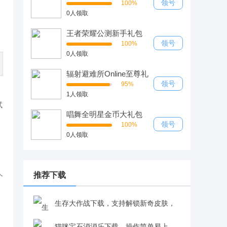
领号
100%
0人领取
王者荣耀公测新手礼包
领号
100%
0人领取
辐射避难所Online至尊礼
包
领号
95%
1人领取
试
唱舞全明星金币大礼包
领号
100%
0人领取
推荐下载
个
生存大作战下载，支持解锁新奇皮肤，
卡通吃鸡体验更有趣v1.0.1
猫咪宝石消消乐下载，操作简单易上