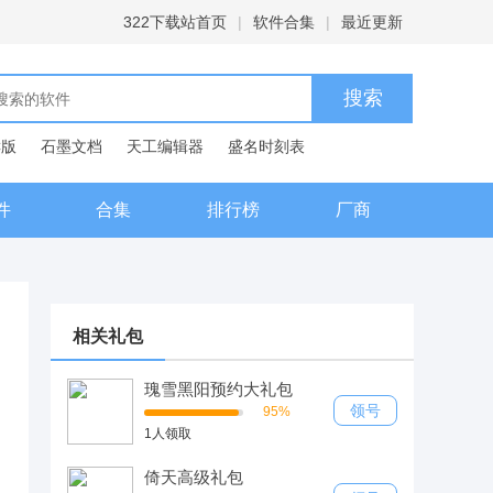
322下载站首页
|
软件合集
|
最近更新
C版
石墨文档
天工编辑器
盛名时刻表
典
件
合集
排行榜
厂商
相关礼包
瑰雪黑阳预约大礼包
领号
95%
1人领取
倚天高级礼包