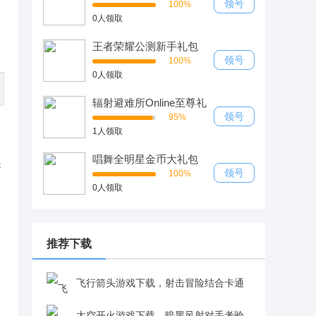
领号
100%
0人领取
王者荣耀公测新手礼包
领号
100%
0人领取
辐射避难所Online至尊礼
包
领号
95%
1人领取
唱舞全明星金币大礼包
娱
领号
100%
0人领取
推荐下载
飞行箭头游戏下载，射击冒险结合卡通
画风体验佳v4.8.5 安卓版
太空开火游戏下载，暗黑风射对手考验