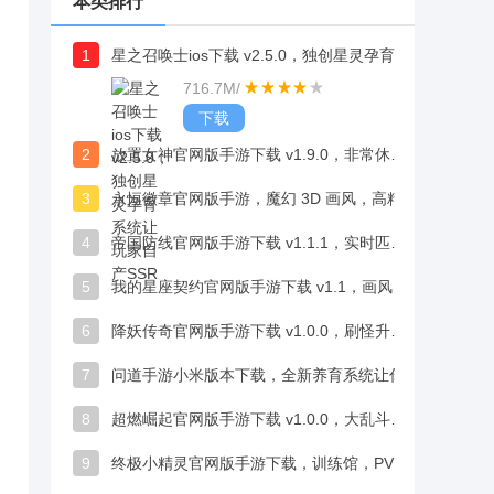
本类排行
1
星之召唤士ios下载 v2.5.0，独创星灵孕育系统让玩家自产SSR
716.7M
/
下载
2
放置女神官网版手游下载 v1.9.0，非常休闲的趣味玩法，能自动完成各种任务
3
永恒徽章官网版手游，魔幻 3D 画风，高精建模画面细腻震撼
4
帝国防线官网版手游下载 v1.1.1，实时匹配真人玩家在线见招拆招超带感
5
我的星座契约官网版手游下载 v1.1，画风不错，小哥哥们颜值在线很吸睛
6
降妖传奇官网版手游下载 v1.0.0，刷怪升级解锁更多玩法，体验丰富战斗打击感
7
问道手游小米版本下载，全新养育系统让你体验为人父母的乐趣
8
超燃崛起官网版手游下载 v1.0.0，大乱斗模式、竞技场排名增添多元乐趣
9
终极小精灵官网版手游下载，训练馆，PVP，副本多元挑战