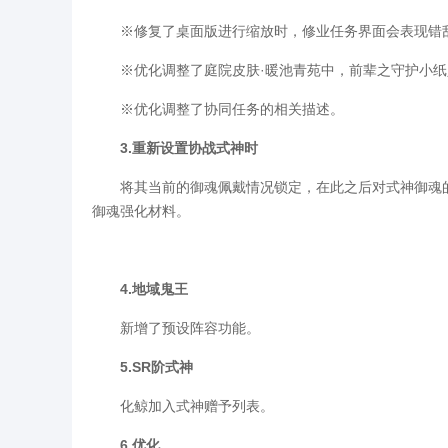
※修复了桌面版进行缩放时，修业任务界面会表现错
※优化调整了庭院皮肤·暖池青苑中，前辈之守护小纸
※优化调整了协同任务的相关描述。
3.重新设置协战式神时
将其当前的御魂佩戴情况锁定，在此之后对式神御魂的
御魂强化材料。
4.地域鬼王
新增了预设阵容功能。
5.SR阶式神
化鲸加入式神赠予列表。
6.优化