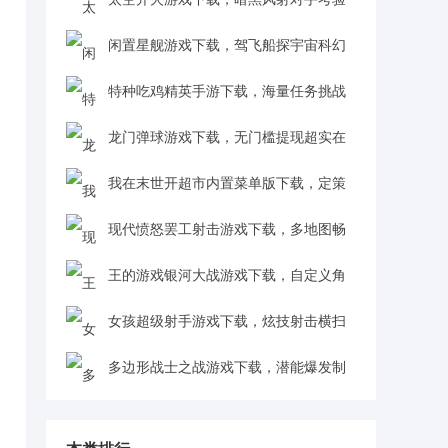
反应超刺激v1.1.2 安卓版
闲置星舰游戏下载，驾飞船探宇宙科幻
感拉满v0.2 安卓版
特种吃鸡精英手游下载，海量任务挑战
冒险超有趣v1.0 安卓版
龙门弹球游戏下载，无门槛提现超实在
v6.0.05 红包版
我在末世开超市内置菜单版下载，定策
略搞贸易成商业领袖v1.2 安卓版
现代愤怒罢工射击游戏下载，多地图畅
吃鸡超带感v1.1 安卓版
王的游戏银河大战游戏下载，自定义角
色战趣十足v3.0.0 中文版
女孩超级射手游戏下载，炫技射击横扫
怪物v1.1.11 安卓版
多边形战士之战游戏下载，潜能爆发制
霸战场v2.0 安卓版