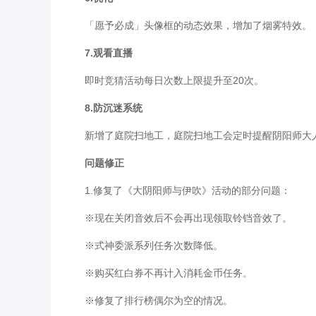
「愿予必成」头像框的动态效果，增加了烟雾特效。
7.观看直播
即时竞猜活动每日次数上限提升至20次。
8.防沉迷系统
新增了庭院扫地工，庭院扫地工会定时提醒阴阳师大
问题修正
1.修复了《大阴阳师与伊吹》活动的部分问题：
※现在关闭音效后不会再出现领取铃铛音效了。
※式神委派系列任务次数降低。
※购买红白券不再计入消耗金币任务。
※修复了排行榜偶尔为空的情况。