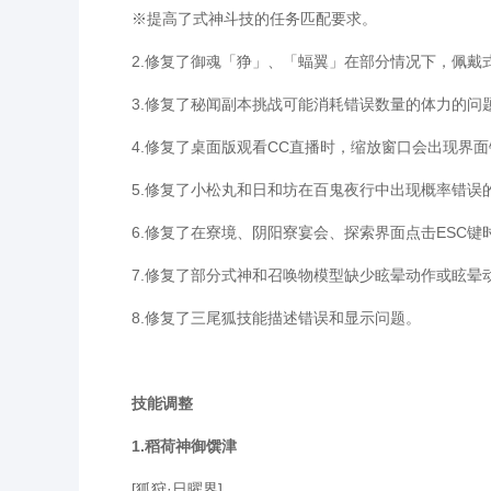
※提高了式神斗技的任务匹配要求。
2.修复了御魂「狰」、「蝠翼」在部分情况下，佩戴式
3.修复了秘闻副本挑战可能消耗错误数量的体力的问
4.修复了桌面版观看CC直播时，缩放窗口会出现界面
5.修复了小松丸和日和坊在百鬼夜行中出现概率错误
6.修复了在寮境、阴阳寮宴会、探索界面点击ESC键
7.修复了部分式神和召唤物模型缺少眩晕动作或眩晕
8.修复了三尾狐技能描述错误和显示问题。
技能调整
1.稻荷神御馔津
[狐狩·日曜界]