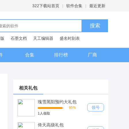
322下载站首页
|
软件合集
|
最近更新
C版
石墨文档
天工编辑器
盛名时刻表
典
件
合集
排行榜
厂商
相关礼包
瑰雪黑阳预约大礼包
领号
95%
1人领取
倚天高级礼包