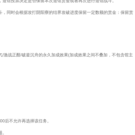
道馆投票决定是否保留本次道馆赏金或者再次进行道馆战斗。
，同时会根据攻打阴阳寮的结界攻破进度保留一定数额的赏金：保留赏
气/激战正酣/破釜沉舟的永久加成效果(加成效果之间不叠加，不包含馆主
00后不允许再选择该任务。
题。