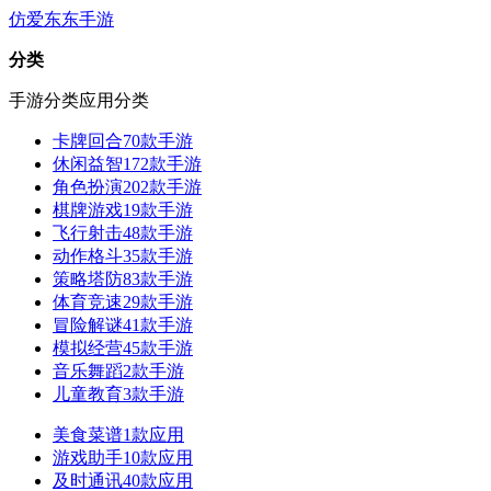
仿爱东东手游
分类
手游分类
应用分类
卡牌回合
70款手游
休闲益智
172款手游
角色扮演
202款手游
棋牌游戏
19款手游
飞行射击
48款手游
动作格斗
35款手游
策略塔防
83款手游
体育竞速
29款手游
冒险解谜
41款手游
模拟经营
45款手游
音乐舞蹈
2款手游
儿童教育
3款手游
美食菜谱
1款应用
游戏助手
10款应用
及时通讯
40款应用