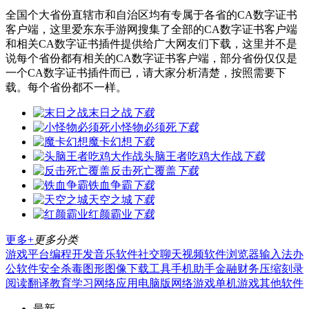
全国个大省份直辖市和自治区均有专属于各省的CA数字证书
客户端，这里爱东东手游网搜集了全部的CA数字证书客户端
和相关CA数字证书插件提供给广大网友们下载，这里并不是
说每个省份都有相关的CA数字证书客户端，部分省份仅仅是
一个CA数字证书插件而已，请大家分析清楚，按照需要下
载。每个省份都不一样。
末日之战
下载
小怪物必须死
下载
魔卡幻想
下载
头脑王者吃鸡大作战
下载
反击死亡覆盖
下载
铁血争霸
下载
天空之城
下载
红颜霸业
下载
更多+
更多分类
游戏平台
编程开发
音乐软件
社交聊天
视频软件
浏览器
输入法
办
公软件
安全杀毒
图形图像
下载工具
手机助手
金融财务
压缩刻录
阅读翻译
教育学习
网络应用
电脑版
网络游戏
单机游戏
其他软件
最新