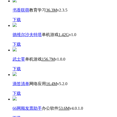
书香联萌
教育学习
36.3M
v2.3.5
下载
德维尔沙夫特塔
单机游戏
1.42G
v1.0
下载
武士零
单机游戏
156.7M
v1.0.0
下载
滴答清单
网络应用
16.4M
v5.2.0
下载
66网顺发票助手
办公软件
53.6M
v4.0.1.0