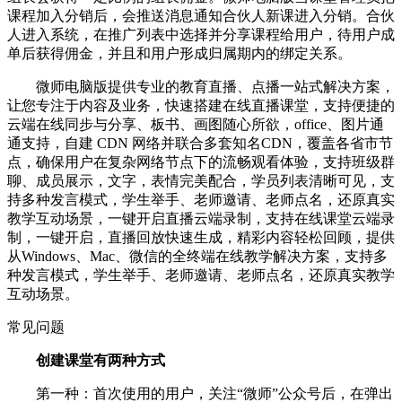
课程加入分销后，会推送消息通知合伙人新课进入分销。合伙
人进入系统，在推广列表中选择并分享课程给用户，待用户成
单后获得佣金，并且和用户形成归属期内的绑定关系。
微师电脑版提供专业的教育直播、点播一站式解决方案，
让您专注于内容及业务，快速搭建在线直播课堂，支持便捷的
云端在线同步与分享、板书、画图随心所欲，office、图片通
通支持，自建 CDN 网络并联合多套知名CDN，覆盖各省市节
点，确保用户在复杂网络节点下的流畅观看体验，支持班级群
聊、成员展示，文字，表情完美配合，学员列表清晰可见，支
持多种发言模式，学生举手、老师邀请、老师点名，还原真实
教学互动场景，一键开启直播云端录制，支持在线课堂云端录
制，一键开启，直播回放快速生成，精彩内容轻松回顾，提供
从Windows、Mac、微信的全终端在线教学解决方案，支持多
种发言模式，学生举手、老师邀请、老师点名，还原真实教学
互动场景。
常见问题
创建课堂有两种方式
第一种：首次使用的用户，关注“微师”公众号后，在弹出