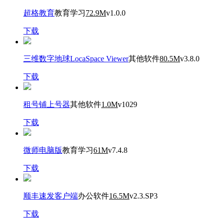
超格教育
教育学习
72.9M
v1.0.0
下载
三维数字地球LocaSpace Viewer
其他软件
80.5M
v3.8.0
下载
租号铺上号器
其他软件
1.0M
v1029
下载
微师电脑版
教育学习
61M
v7.4.8
下载
顺丰速发客户端
办公软件
16.5M
v2.3.SP3
下载