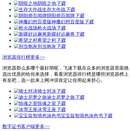
阴暗之地
下载
生存大作战
下载
阴阳师百闻牌
下载
神魔幻想百度版
下载
枪火战场
下载
新疆好运麻将
下载
希望之村
下载
别当炮灰
下载
浏览器排行榜
更多>>
浏览器那么多哪个最好用呢，飞速下载在众多的浏览器里面挑
选出优质的给你来选择，看看浏览器排行榜是哪些浏览器榜上
有名吧，选一款来上网冲浪肯定让你用起来舒心。
骑士对决
下载
迪士尼梦之旅
下载
惊魂之室
下载
冰雪王座
下载
宝宝益智填色涂色书
下载
数字证书客户端
更多>>