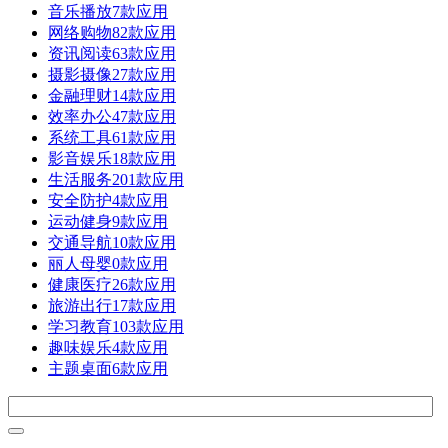
音乐播放
7款应用
网络购物
82款应用
资讯阅读
63款应用
摄影摄像
27款应用
金融理财
14款应用
效率办公
47款应用
系统工具
61款应用
影音娱乐
18款应用
生活服务
201款应用
安全防护
4款应用
运动健身
9款应用
交通导航
10款应用
丽人母婴
0款应用
健康医疗
26款应用
旅游出行
17款应用
学习教育
103款应用
趣味娱乐
4款应用
主题桌面
6款应用