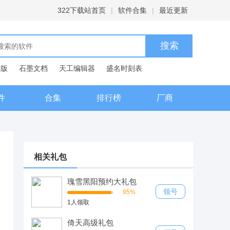
322下载站首页
|
软件合集
|
最近更新
C版
石墨文档
天工编辑器
盛名时刻表
典
件
合集
排行榜
厂商
相关礼包
瑰雪黑阳预约大礼包
领号
95%
1人领取
倚天高级礼包