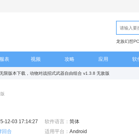
龙族幻想P
现代汉语词
服表
视频
攻略
应用
软
限版本下载，动物对战招式武器自由组合 v1.3.8 无敌版
敌版
5-12-03 17:14:27
软件语言：
简体
牌回合
适用平台：
Android