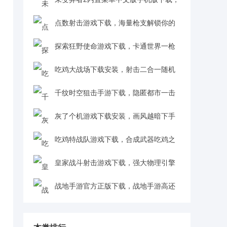
像素求生联机对战新体验v1.2.877 联机版
点数射击游戏下载，海量枪支解锁你的
最强火力v1.0 安卓版
探索狂野使命游戏下载，卡通世界一枪
爆头爽快射击v1.2.2 安卓版
吃鸡大战场下载安装，射击二合一随机
开局超有趣v1.0.0 安卓版
千纹时空狙击手游下载，隐匿都市一击
致命v2.0.2.404.401.0218 安卓版
灰了个机游戏下载安装，画风越暗下手
越狠v1.0 安卓版
吃鸡特战队游戏下载，合成武器吃鸡之
王v1.0.0 安卓版
皇家战斗射击游戏下载，强大物理引擎
沉浸对战v5.5.2 中文版
战地手游官方正版下载，战地手游高还
原度战场体验v0.9.0 安卓版