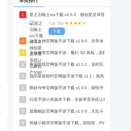
本类排行
1
星之召唤士ios下载 v2.5.0，独创星灵孕育系统让玩家自产SSR
716.7M
/
下载
2
放置女神官网版手游下载 v1.9.0，非常休闲的趣味玩法，能自动完成各种任务
3
永恒徽章官网版手游，魔幻 3D 画风，高精建模画面细腻震撼
4
帝国防线官网版手游下载 v1.1.1，实时匹配真人玩家在线见招拆招超带感
5
我的星座契约官网版手游下载 v1.1，画风不错，小哥哥们颜值在线很吸睛
6
降妖传奇官网版手游下载 v1.0.0，刷怪升级解锁更多玩法，体验丰富战斗打击感
7
问道手游小米版本下载，全新养育系统让你体验为人父母的乐趣
8
超燃崛起官网版手游下载 v1.0.0，大乱斗模式、竞技场排名增添多元乐趣
9
终极小精灵官网版手游下载，训练馆，PVP，副本多元挑战