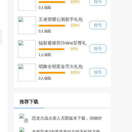
领号
100%
0人领取
王者荣耀公测新手礼包
领号
100%
0人领取
辐射避难所Online至尊礼
包
领号
95%
1人领取
唱舞全明星金币大礼包
领号
100%
0人领取
推荐下载
恐龙大战火柴人无限版本下载，动物对
战招式武器自由组合v1.3.8 无敌版
未变异者2内置菜单中文版手机版下载，