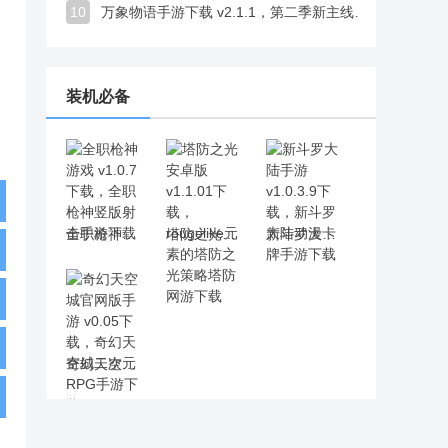
10
万象物语手游下载 v2.1.1，第二季新主线开启探索乐趣十足
装机必备
全职枪神游戏 v1.0.7下载，全职枪神竖版射击手游下载
塔防之光安卓版 v1.1.01下载，rougelike元素的塔防之光策略塔防网游下载
新斗罗大陆手游 v1.0.3.9下载，新斗罗大陆动漫卡牌手游下载
奇幻天空城官网版手游 v0.05下载，奇幻天空城二次元RPG手游下载