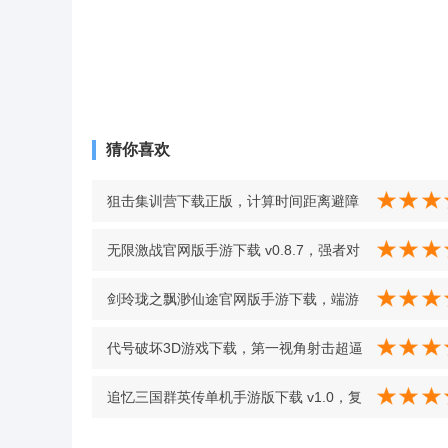
猜你喜欢
狙击集训营下载正版，计算时间距离避障
碍，精准命中敌人成就感足 v1.0 最新版
无限激战官网版手游下载 v0.8.7，强者对
决凭操作说话，点燃战斗之魂成就感满满
剑玲珑之飘渺仙途官网版手游下载，端游
v0.8.7
级品质打造玄幻仙侠新世界 v1.2.7
代号破坏3D游戏下载，第一视角射击超逼
真，视觉手感双在线 v2.7 安卓版
追忆三国群英传单机手游版下载 v1.0，复
古简约画风三国策略战游，单机玩法还原