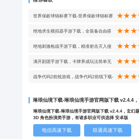
世界保龄球锦标赛下载-世界保龄球锦标赛
下载 v1.1.9，精美3D建模还原真实保龄球
绝地求生模拟器手游下载，全装备自由搭
体验 v1.1.9
配，资源匮乏下的绝地反击 v1.0.0 安卓版
绝地刺激枪战手游下载，精准射击灭入侵
者，多模式玩法丰富体验超尽兴 武器随意
满开剧团手游下载，卡牌养成玩法简单无
解锁升级增伤害，人物造型各有特色，战
难度，轻松上手就能沉浸其中 v1.10.1
战争代码2前线游戏，战争代码2前线下载-
略竞争夺冠军挑战感十足 v189.1.0.3018
v3.22.6
安卓版
琳琅仙境下载-琳琅仙境手游官网版下载 v2.4.
琳琅仙境下载-琳琅仙境手游官网版下载 v2.4.4，玄幻
3D 角色扮演类手游，有诸多职业可供选择 安卓版
电信高速下载
联通高速下载