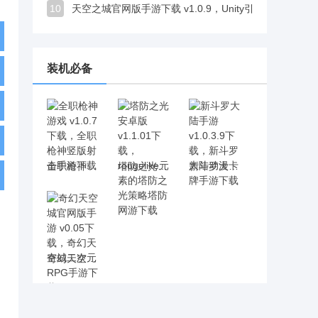
10
天空之城官网版手游下载 v1.0.9，Unity引擎打造细腻欧美魔幻风
装机必备
全职枪神游戏 v1.0.7下载，全职枪神竖版射击手游下载
塔防之光安卓版 v1.1.01下载，rougelike元素的塔防之光策略塔防网游下载
新斗罗大陆手游 v1.0.3.9下载，新斗罗大陆动漫卡牌手游下载
奇幻天空城官网版手游 v0.05下载，奇幻天空城二次元RPG手游下载