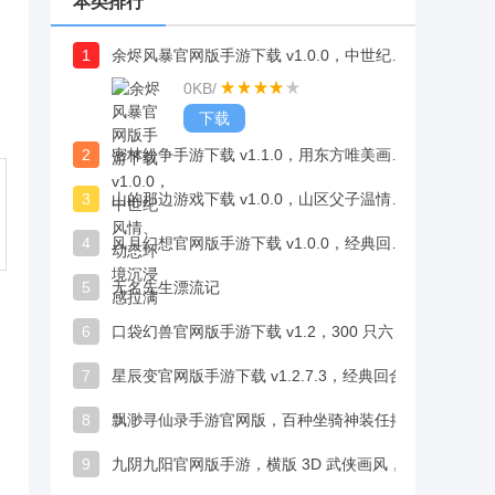
本类排行
1
余烬风暴官网版手游下载 v1.0.0，中世纪风情、动态环境沉浸感拉满
0KB
/
下载
2
密林纷争手游下载 v1.1.0，用东方唯美画风构建飘逸灵动的玄幻大陆
3
山的那边游戏下载 v1.0.0，山区父子温情故事直抵人心
4
风月幻想官网版手游下载 v1.0.0，经典回合制、实时PK带来双重乐趣
5
无名先生漂流记
6
口袋幻兽官网版手游下载 v1.2，300 只六系萌宠可实时捕获
7
星辰变官网版手游下载 v1.2.7.3，经典回合制设计，化繁为简带来轻松慢节奏体验
8
飘渺寻仙录手游官网版，百种坐骑神装任搭配，装扮乐趣多
9
九阴九阳官网版手游，横版 3D 武侠画风，手绘风格独具韵味