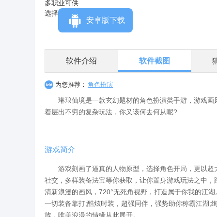
安卓版下载
软件介绍
软件截图
为您推荐：
角色扮演
琳琅仙境是一款玄幻题材的角色扮演类手游，游戏画风
着层出不穷的复杂玩法，你又该何去何从呢?
游戏简介
游戏刻画了逼真的人物原型，选择角色开局，更以超大
社交，多样装备法宝等你获取，让你置身游戏玩法之中，
清新浪漫的画风，720°无死角视野，打造属于你我的江
一切装备靠打;酷炫时装，超强同伴，强势助你称霸江湖;
族，唯美浪漫的情缘从此展开。