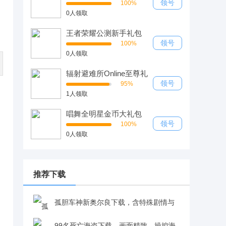
领号
100%
0人领取
王者荣耀公测新手礼包
领号
100%
0人领取
辐射避难所Online至尊礼
包
领号
95%
1人领取
唱舞全明星金币大礼包
领号
100%
0人领取
推荐下载
，
孤胆车神新奥尔良下载，含特殊剧情与
丰富关卡，在罪恶之城自由探索超带感v1.7.0
99名死亡海盗下载，画面精致，操控海