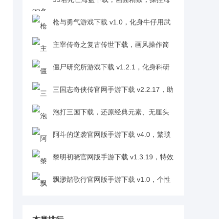
盗闯关卡成最强海贼王v1.0
枪与勇气游戏下载 v1.0，化身牛仔用武
器在西部世界书写专属故事v1.0
主宰传奇之复古传世下载，画风操作简
单易上手，获得玩家认可与期待v1.0.2
僵尸研究所游戏下载 v1.2.1，化身科研
人员合成强僵尸横扫敌人v1.2.1
三国志奇侠传官网手游下载 v2.2.17，助
刘备拨正历史轨道，脑洞剧情跌宕起伏超吸睛
泡打三国下载，还原经典元素、无厘头
v2.2.17
剧情超新奇v1.0
阿斗的逆袭官网版手游下载 v4.0，繁琐
操作自由畅享三国逆袭之旅v4.0
黎明初晓官网版手游下载 v1.3.19，特效
华丽色彩饱满魔幻沉浸感拉满v1.3.19
飘渺踏歌行官网版手游下载 v1.0，个性
化装扮打造专属江湖侠客形象v1.0