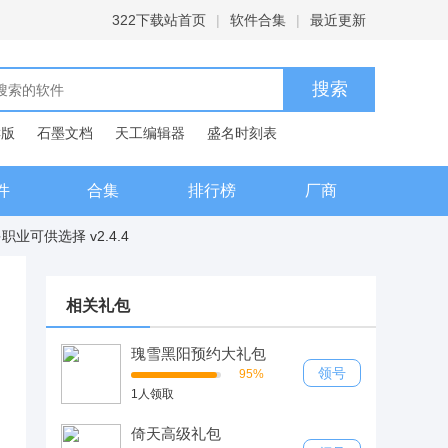
322下载站首页
|
软件合集
|
最近更新
C版
石墨文档
天工编辑器
盛名时刻表
典
件
合集
排行榜
厂商
业可供选择 v2.4.4
相关礼包
瑰雪黑阳预约大礼包
领号
95%
1人领取
倚天高级礼包