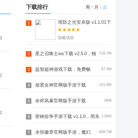
v1.1.1，实时
v1.0.2，卡通
v1.8.0，外挂
下载排行
周
/
月
/
总
匹配真人玩家
画风、定制
装甲、导弹等
在线见招拆招
BGM增强沉浸
配件助你打造
塔防之光安卓版 v1.1.01下
1
载，rougelike元素的塔防
超带感
感
专属装备
之光策略塔防网游下载
3
策略塔防
星之召唤士ios下载 v2.5.0，独
716.7M
2
创星灵孕育系统让玩家自产SSR
益智超神游戏下载，免费畅
97.5M
3
2
玩，脑力训练双重收益
放置女神官网版手游下载
101.8M
4
v1.9.0，非常休闲的趣味玩法，能自
余烬风暴官网版手游下载
0KB
5
2
动完成各种任务
v1.0.0，中世纪风情、动态环境沉浸
密林纷争手游下载 v1.1.0，用东
1.09G
6
感拉满
方唯美画风构建飘逸灵动的玄幻大陆
永恒徽章官网版手游，魔幻
408.7M
7