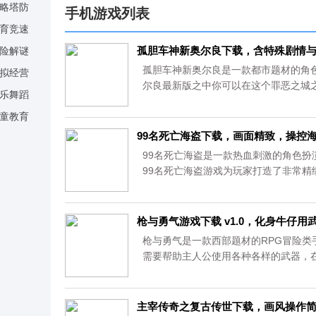
载，rougelike
独创星灵孕育
玩，脑力训练
略塔防
手机游戏列表
元素的塔防之
系统让玩家自
双重收益
育竞速
光策略塔防网
产SSR
孤胆车神新奥尔良下载，含特殊剧情
险解谜
游下载
孤胆车神新奥尔良是一款都市题材的角
拟经营
尔良最新版之中你可以在这个罪恶之城
乐舞蹈
里你是自由的。...
童教育
99名死亡海盗下载，画面精致，操控
99名死亡海盗是一款热血刺激的角色扮
99名死亡海盗游戏为玩家打造了非常
各种关卡，快来下载试试吧!...
枪与勇气游戏下载 v1.0，化身牛仔
枪与勇气是一款西部题材的RPG冒险
需要帮助主人公使用各种各样的武器，在
主宰传奇之复古传世下载，画风操作