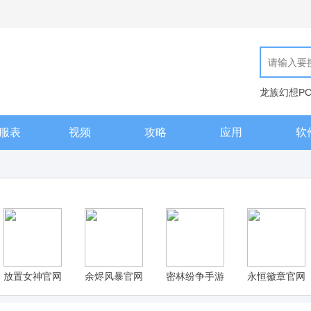
龙族幻想P
现代汉语词
服表
视频
攻略
应用
软
放置女神官网
余烬风暴官网
密林纷争手游
永恒徽章官网
版手游下载
版手游下载
下载 v1.1.0，
版手游，魔幻