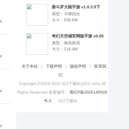
新斗罗大陆手游 v1.0.3.9下
载，新斗罗大陆动漫卡牌手游
类型：卡牌回合
下载
大小：536.6M
4
奇幻天空城官网版手游 v0.05
下载，奇幻天空城二次元
类型：角色扮演
RPG手游下载
大小：216.4M
4
关于本站
|
下载声明
|
版权声明
|
联系我
们
Copyright ©2019-2022 322下载站(j322.com).All
4
Rights Reserved 备案编号:
蜀ICP备2025140920
号-5
322下载站
4