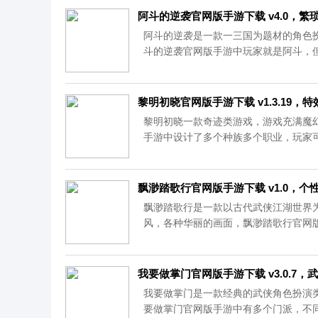
阿斗的逆袭官网版手游下载 v4.0，
阿斗的逆袭是一款一三国为题材的角色
斗的逆袭官网版手游中玩家就是阿斗，
萌娘等着你去收集，为你作战，让你成为三
黎明初晓官网版手游下载 v1.3.19
黎明初晓一款奇迹类游戏，游戏充满魔
手游中设计了多个种族多个职业，玩家
物，尽快去升级，来大量提升你的战斗力，
飘渺踏歌行官网版手游下载 v1.0，
飘渺踏歌行是一款以古代武侠江湖世界
风，各种华丽的画面，飘渺踏歌行官网
武侠之路，多样化玩法，让你亲身感受武侠
我要做掌门官网版手游下载 v3.0.7
我要做掌门是一款经典的武侠角色扮演
要做掌门官网版手游中有多个门派，不