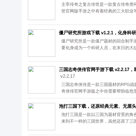
主宰传奇之复古传世是一款复古传奇类R
世官网版手游之中有着经典的三大职业
步一步的成长呢?...
僵尸研究所游戏下载 v1.2.1，化身
僵尸研究所是一款僵尸题材的回合制手
要化身成为一个科研人员，在末日的大
横扫所有的敌人。...
三国志奇侠传官网手游下载 v2.2.
v2.2.17
三国志奇侠传是一款三国题材的RPG战
奇侠传官网手游版之中你需要帮助临危
中你将会遭遇许许多多的人和事，你能
的故事吧。...
泡打三国下载，还原经典元素、无厘
泡打三国是一款以三国为题材背景的角
来到不一样的三国世界，虽然还原了三
样的剧情中开始自己的冒险之旅。...