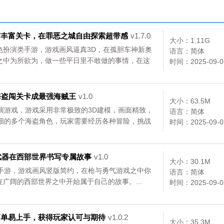
v1.9.0，非常
v1.0.0，中世
用东方唯美画
3D 画风，高精
休闲的趣味玩
纪风情、动态
风构建飘逸灵
建模画面细腻
法，能自动完
环境沉浸感拉
动的玄幻大陆
震撼
与丰富关卡，在罪恶之城自由探索超带感
v1.7.0
大小：1.11G
成各种任务
满
色扮演类手游，游戏画风逼真3D，在孤胆车神新奥
语言：简体
之中为所欲为，做一些平日里不敢做的事情，在这
时间：2025-09-0
海盗闯关卡成最强海贼王
v1.0
大小：63.5M
演游戏，游戏采用非常极致的3D建模，画面精致，
语言：简体
精细的多个海盗角色，玩家需要经历各种冒险，挑战
时间：2025-09-0
用武器在西部世界书写专属故事
v1.0
大小：30.1M
类手游，游戏画风竖版简约，在枪与勇气游戏之中你
语言：简体
广阔的西部世界之中开始属于自己的故事。...
时间：2025-09-0
简单易上手，获得玩家认可与期待
v1.0.2
大小：35.3M