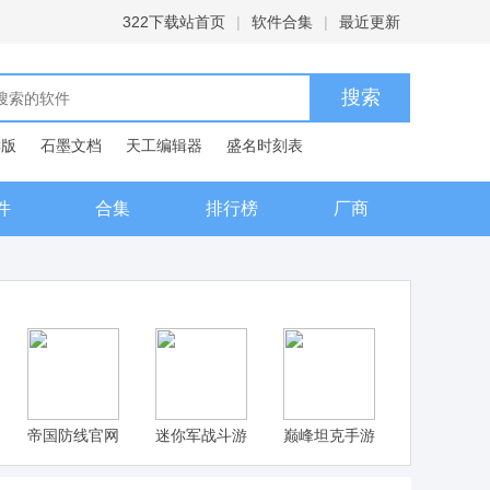
322下载站首页
|
软件合集
|
最近更新
C版
石墨文档
天工编辑器
盛名时刻表
典
件
合集
排行榜
厂商
帝国防线官网
迷你军战斗游
巅峰坦克手游
版手游下载
戏下载
官网版下载