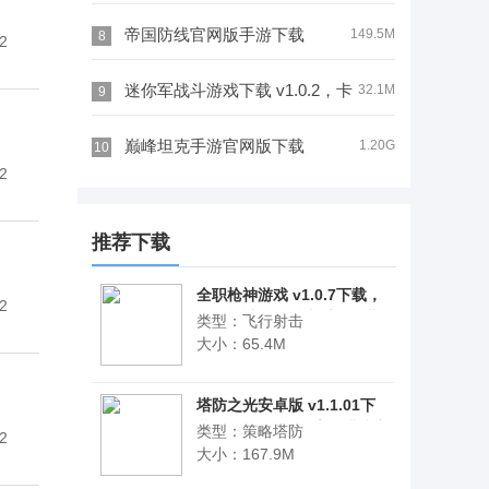
3D 画风，高精建模画面细腻震撼
帝国防线官网版手游下载
149.5M
8
2
v1.1.1，实时匹配真人玩家在线见招
迷你军战斗游戏下载 v1.0.2，卡
32.1M
9
拆招超带感
通画风、定制BGM增强沉浸感
巅峰坦克手游官网版下载
1.20G
10
2
v1.8.0，外挂装甲、导弹等配件助你
推荐下载
打造专属装备
全职枪神游戏 v1.0.7下载，
2
全职枪神竖版射击手游下载
类型：飞行射击
大小：65.4M
塔防之光安卓版 v1.1.01下
载，rougelike元素的塔防之
类型：策略塔防
2
光策略塔防网游下载
大小：167.9M