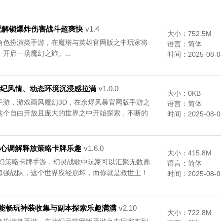
搭配解锁爆炸伤害战斗超爽快
v1.4
大小：752.5M
角色扮演类手游，在魔塔与英雄官网版之中玩家将
语言：简体
开启一场魔幻之旅。...
时间：2025-08-0
中世纪风情、动态环境沉浸感拉满
v1.0.0
大小：0KB
手游，游戏画风魔幻3D，在余烬风暴官网版手游之
语言：简体
这个自由开放且庞大的世界之中开始探索，不断的
时间：2025-08-0
术随心调解释放策略卡牌乐趣
v1.6.0
大小：415.8M
魔幻策略卡牌手游，幻灵战歌中玩家可以汇聚无数鼎
语言：简体
超强战队，这个世界应经崩坏，而你就是救世主！
时间：2025-08-0
充也能畅玩神装收集与副本探索乐趣满满
v2.10
大小：722.8M