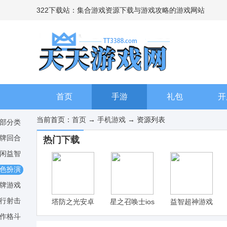
322下载站：集合游戏资源下载与游戏攻略的游戏网站
首页
手游
礼包
开
当前首页：
首页
→
手机游戏
→ 资源列表
部分类
牌回合
热门下载
闲益智
色扮演
牌游戏
行射击
塔防之光安卓
星之召唤士ios
益智超神游戏
版 v1.1.01下
下载 v2.5.0，
下载，免费畅
作格斗