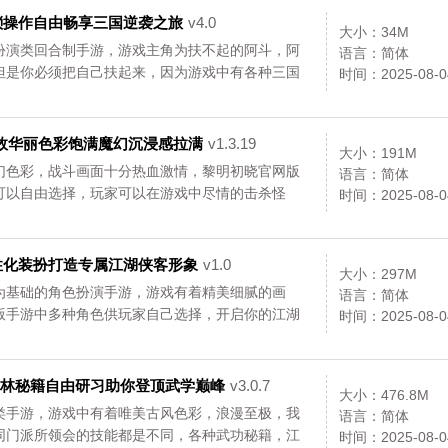
繁琐操作自由畅享三国逆袭之旅
v4.0
大小：34M
扮演类回合制手游，游戏主角为扶不起的阿斗，阿
语言：简体
但是你必须把自己扶起来，因为游戏中有各种三国
时间：2025-08-0
国时代的传奇人物!...
，特效华丽色彩饱满魔幻沉浸感拉满
v1.3.19
大小：191M
幻色彩，战斗画面十分热血激情，黎明初晓官网版
语言：简体
可以自由选择，玩家可以在游戏中尽情的击杀怪
时间：2025-08-0
快来体验吧!...
个性化装扮打造专属江湖侠客形象
v1.0
大小：297M
为基础的角色扮演手游，游戏有着精美细腻的画
语言：简体
版手游中多种角色供玩家自己选择，开启你的江湖
时间：2025-08-0
世界，快来体验吧!...
，武林秘籍自由研习助你登顶武学巅峰
v3.0.7
大小：476.8M
类手游，游戏中有着唯美古风色彩，浪漫至极，我
语言：简体
同门派所领会的技能都是不同，各种武功秘籍，江
时间：2025-08-0