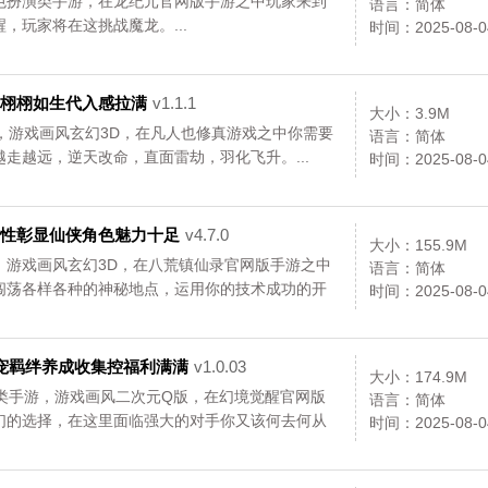
色扮演类手游，在龙纪元官网版手游之中玩家来到
语言：简体
，玩家将在这挑战魔龙。...
时间：2025-08-0
场景栩栩如生代入感拉满
v1.1.1
大小：3.9M
，游戏画风玄幻3D，在凡人也修真游戏之中你需要
语言：简体
走越远，逆天改命，直面雷劫，羽化飞升。...
时间：2025-08-0
，个性彰显仙侠角色魅力十足
v4.7.0
大小：155.9M
，游戏画风玄幻3D，在八荒镇仙录官网版手游之中
语言：简体
闯荡各样各种的神秘地点，运用你的技术成功的开
时间：2025-08-0
，侍宠羁绊养成收集控福利满满
v1.0.03
大小：174.9M
类手游，游戏画风二次元Q版，在幻境觉醒官网版
语言：简体
们的选择，在这里面临强大的对手你又该何去何从
时间：2025-08-0