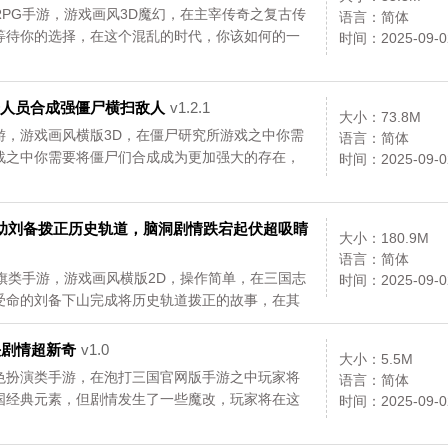
PG手游，游戏画风3D魔幻，在主宰传奇之复古传
语言：简体
等待你的选择，在这个混乱的时代，你该如何的一
时间：2025-09-0
科研人员合成强僵尸横扫敌人
v1.2.1
大小：73.8M
游，游戏画风横版3D，在僵尸研究所游戏之中你需
语言：简体
战之中你需要将僵尸们合成成为更加强大的存在，
时间：2025-09-0
17，助刘备拨正历史轨道，脑洞剧情跌宕起伏超吸睛
大小：180.9M
语言：简体
旗类手游，游戏画风横版2D，操作简单，在三国志
时间：2025-09-0
受命的刘备下山完成将历史轨道拨正的故事，在其
够收集齐吗?快来三国志奇侠传，开始探索这个全新
头剧情超新奇
v1.0
大小：5.5M
色扮演类手游，在泡打三国官网版手游之中玩家将
语言：简体
国经典元素，但剧情发生了一些魔改，玩家将在这
时间：2025-09-0