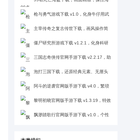
盗闯关卡成最强海贼王v1.0
枪与勇气游戏下载 v1.0，化身牛仔用武
器在西部世界书写专属故事v1.0
主宰传奇之复古传世下载，画风操作简
单易上手，获得玩家认可与期待v1.0.2
僵尸研究所游戏下载 v1.2.1，化身科研
人员合成强僵尸横扫敌人v1.2.1
三国志奇侠传官网手游下载 v2.2.17，助
刘备拨正历史轨道，脑洞剧情跌宕起伏超吸睛
泡打三国下载，还原经典元素、无厘头
v2.2.17
剧情超新奇v1.0
阿斗的逆袭官网版手游下载 v4.0，繁琐
操作自由畅享三国逆袭之旅v4.0
黎明初晓官网版手游下载 v1.3.19，特效
华丽色彩饱满魔幻沉浸感拉满v1.3.19
飘渺踏歌行官网版手游下载 v1.0，个性
化装扮打造专属江湖侠客形象v1.0