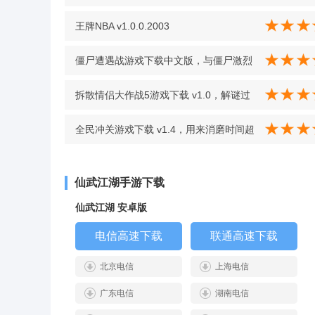
基地、对抗丧尸危机 v1.0
王牌NBA v1.0.0.2003
僵尸遭遇战游戏下载中文版，与僵尸激烈
较量，靠精湛枪法完成生存挑战 v1.6 安卓
拆散情侣大作战5游戏下载 v1.0，解谜过
版
程轻松爽快适合休闲体验 v1.0
全民冲关游戏下载 v1.4，用来消磨时间超
合适，闯关胜利成就感满满 v1.4
仙武江湖手游下载
仙武江湖 安卓版
电信高速下载
联通高速下载
北京电信
上海电信
广东电信
湖南电信