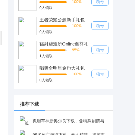
领号
100%
0人领取
王者荣耀公测新手礼包
领号
100%
0人领取
辐射避难所Online至尊礼
包
领号
95%
1人领取
唱舞全明星金币大礼包
领号
100%
0人领取
推荐下载
孤胆车神新奥尔良下载，含特殊剧情与
丰富关卡，在罪恶之城自由探索超带感v1.7.0
99名死亡海盗下载，画面精致，操控海