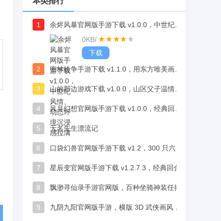
本类排行
1
余烬风暴官网版手游下载 v1.0.0，中世纪风情、动态环境沉浸感拉满
0KB
/
下载
2
密林纷争手游下载 v1.1.0，用东方唯美画风构建飘逸灵动的玄幻大陆
3
山的那边游戏下载 v1.0.0，山区父子温情故事直抵人心
4
风月幻想官网版手游下载 v1.0.0，经典回合制、实时PK带来双重乐趣
5
无名先生漂流记
6
口袋幻兽官网版手游下载 v1.2，300 只六系萌宠可实时捕获
7
星辰变官网版手游下载 v1.2.7.3，经典回合制设计，化繁为简带来轻松慢节奏体验
8
飘渺寻仙录手游官网版，百种坐骑神装任搭配，装扮乐趣多
9
九阴九阳官网版手游，横版 3D 武侠画风，手绘风格独具韵味