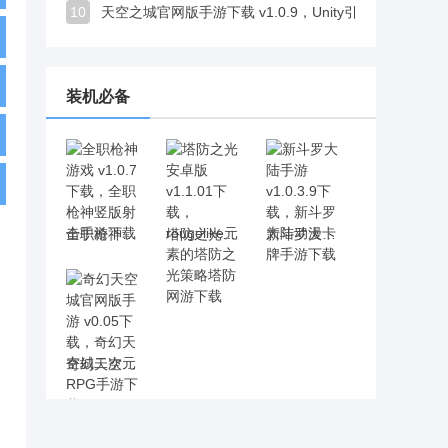
10
天空之城官网版手游下载 v1.0.9，Unity引擎打造细腻欧美魔幻风
装机必备
全职枪神游戏 v1.0.7下载，全职枪神竖版射击手游下载
塔防之光安卓版 v1.1.01下载，rougelike元素的塔防之光策略塔防网游下载
新斗罗大陆手游 v1.0.3.9下载，新斗罗大陆动漫卡牌手游下载
奇幻天空城官网版手游 v0.05下载，奇幻天空城二次元RPG手游下载