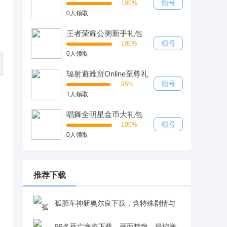
领号
100%
0人领取
王者荣耀公测新手礼包
领号
100%
0人领取
辐射避难所Online至尊礼
包
领号
95%
1人领取
唱舞全明星金币大礼包
领号
100%
0人领取
推荐下载
孤胆车神新奥尔良下载，含特殊剧情与
丰富关卡，在罪恶之城自由探索超带感v1.7.0
99名死亡海盗下载，画面精致，操控海