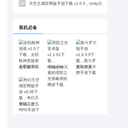
10
天空之城官网版手游下载 v1.0.9，Unity引擎打造细腻欧美魔幻风
装机必备
全职枪神游戏 v1.0.7下载，全职枪神竖版射击手游下载
塔防之光安卓版 v1.1.01下载，rougelike元素的塔防之光策略塔防网游下载
新斗罗大陆手游 v1.0.3.9下载，新斗罗大陆动漫卡牌手游下载
奇幻天空城官网版手游 v0.05下载，奇幻天空城二次元RPG手游下载