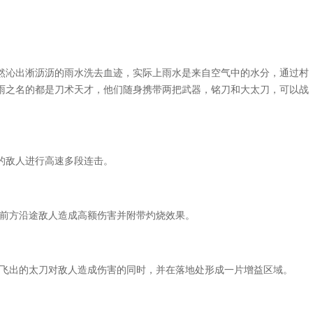
沁出淅沥沥的雨水洗去血迹，实际上雨水是来自空气中的水分，通过村
雨之名的都是刀术天才，他们随身携带两把武器，铭刀和大太刀，可以战
敌人进行高速多段连击。
前方沿途敌人造成高额伤害并附带灼烧效果。
飞出的太刀对敌人造成伤害的同时，并在落地处形成一片增益区域。