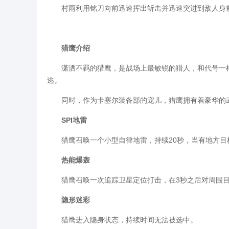
村雨利用铭刀向前迅速挥出斩击并迅速突进到敌人身前
猎鹰介绍
潇洒不羁的猎鹰，是战场上最敏锐的猎人，和代号一样
逃。
同时，作为卡塞尔装备部的宠儿，猎鹰拥有着豪华的武器
SPI地雷
猎鹰召唤一个小型自律地雷，持续20秒，当有地方目
热能爆轰
猎鹰召唤一次追踪卫星定位打击，在3秒之后对周围目
隐形迷彩
猎鹰进入隐身状态，持续时间无法被选中。