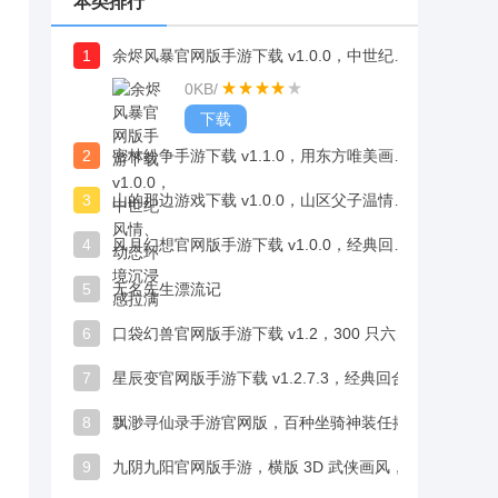
本类排行
1
余烬风暴官网版手游下载 v1.0.0，中世纪风情、动态环境沉浸感拉满
0KB
/
下载
2
密林纷争手游下载 v1.1.0，用东方唯美画风构建飘逸灵动的玄幻大陆
3
山的那边游戏下载 v1.0.0，山区父子温情故事直抵人心
。
4
风月幻想官网版手游下载 v1.0.0，经典回合制、实时PK带来双重乐趣
5
无名先生漂流记
6
口袋幻兽官网版手游下载 v1.2，300 只六系萌宠可实时捕获
7
星辰变官网版手游下载 v1.2.7.3，经典回合制设计，化繁为简带来轻松慢节奏体验
8
飘渺寻仙录手游官网版，百种坐骑神装任搭配，装扮乐趣多
9
九阴九阳官网版手游，横版 3D 武侠画风，手绘风格独具韵味