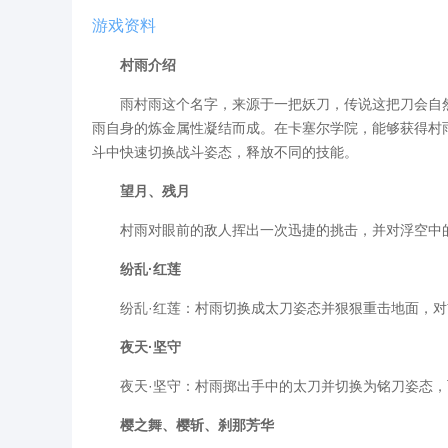
游戏资料
村雨介绍
雨村雨这个名字，来源于一把妖刀，传说这把刀会自然
雨自身的炼金属性凝结而成。在卡塞尔学院，能够获得村
斗中快速切换战斗姿态，释放不同的技能。
望月、残月
村雨对眼前的敌人挥出一次迅捷的挑击，并对浮空中的
纷乱·红莲
纷乱·红莲：村雨切换成太刀姿态并狠狠重击地面，对
夜天·坚守
夜天·坚守：村雨掷出手中的太刀并切换为铭刀姿态，
樱之舞、樱斩、刹那芳华