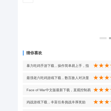
猜你喜欢
暴力吃鸡手游下载，操作简单易上手，指
尖射击淘汰 v1.1 安卓版
最强老六吃鸡游戏下载，数百敌人对决显
技巧，沉默刺客之路刺激又尽兴 v1.0.0 安
Face of War中文版最新下载，直观控制易
卓版
上手，自动匹配开战超便捷 v0.6 联机版
鸡战游戏下载，丰富任务挑战丰厚奖励