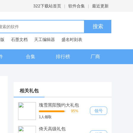
322下载站首页
|
软件合集
|
最近更新
C版
石墨文档
天工编辑器
盛名时刻表
典
件
合集
排行榜
厂商
相关礼包
瑰雪黑阳预约大礼包
领号
95%
1人领取
倚天高级礼包