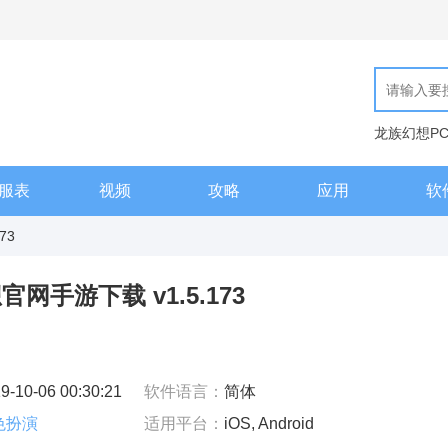
龙族幻想P
现代汉语词
服表
视频
攻略
应用
软
73
手游下载 v1.5.173
9-10-06 00:30:21
软件语言：
简体
色扮演
适用平台：
iOS, Android