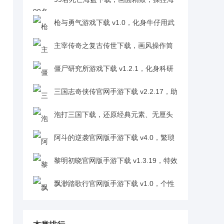
盗闯关卡成最强海贼王v1.0
枪与勇气游戏下载 v1.0，化身牛仔用武
器在西部世界书写专属故事v1.0
主宰传奇之复古传世下载，画风操作简
单易上手，获得玩家认可与期待v1.0.2
僵尸研究所游戏下载 v1.2.1，化身科研
人员合成强僵尸横扫敌人v1.2.1
三国志奇侠传官网手游下载 v2.2.17，助
刘备拨正历史轨道，脑洞剧情跌宕起伏超吸睛
泡打三国下载，还原经典元素、无厘头
v2.2.17
剧情超新奇v1.0
阿斗的逆袭官网版手游下载 v4.0，繁琐
操作自由畅享三国逆袭之旅v4.0
黎明初晓官网版手游下载 v1.3.19，特效
华丽色彩饱满魔幻沉浸感拉满v1.3.19
飘渺踏歌行官网版手游下载 v1.0，个性
化装扮打造专属江湖侠客形象v1.0